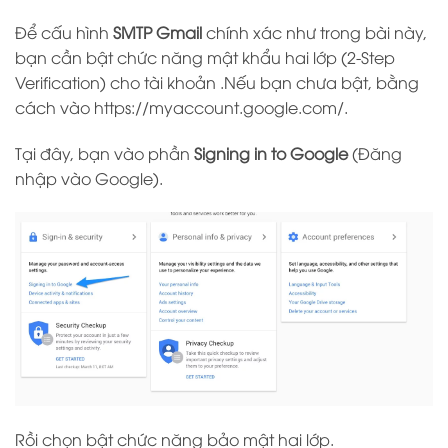
Để cấu hình
SMTP Gmail
chính xác như trong bài này,
bạn cần bật chức năng mật khẩu hai lớp (2-Step
Verification) cho tài khoản .Nếu bạn chưa bật, bằng
cách vào https://myaccount.google.com/.
Tại đây, bạn vào phần
Signing in to Google
(Đăng
nhập vào Google).
Rồi chọn bật chức năng bảo mật hai lớp.