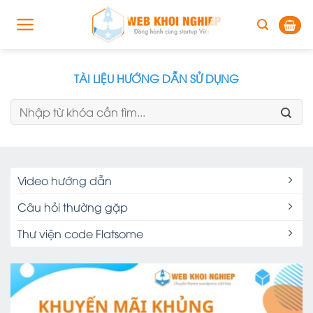
Skip
to
content
TÀI LIỆU HƯỚNG DẪN SỬ DỤNG
Tìm
kiếm:
Video hướng dẫn
Câu hỏi thường gặp
Thư viện code Flatsome