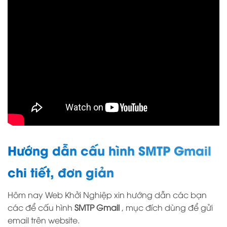
Hướng dẫn cấu hình SMTP Gmail
chi tiết, đơn giản
Hôm nay Web Khởi Nghiệp xin hướng dẫn các bạn
các để cấu hình
SMTP Gmail
, mục đích dùng để gửi
email trên website.