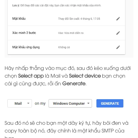
Hãy nhấp thẳng vào mục đó, sau đó kéo xuống dưới
chọn
Select app
là Mail và
Select device
bạn chọn
cái gì cũng được, rồi ấn
Generate
.
Sau đó nó sẽ cho bạn một dãy ký tự, hãy bôi đen và
copy toàn bộ nó, đây chính là mật khẩu SMTP của