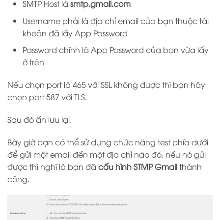
SMTP Host là
smtp.gmail.com
Username phải là địa chỉ email của bạn thuộc tài
khoản đã lấy App Password
Password chính là App Password của bạn vừa lấy
ở trên
Nếu chọn port là 465 với SSL không được thì bạn hãy
chọn port 587 với TLS.
Sau đó ấn lưu lại.
Bây giờ bạn có thể sử dụng chức năng test phía dưới
để gửi một email đến một địa chỉ nào đó, nếu nó gửi
được thì nghĩ là bạn đã
cấu hình STMP Gmail
thành
công.