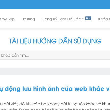
eme Vip
Hosting
Đăng Ký Làm Đối Tác
Khóa 
TÀI LIỆU HƯỚNG DẪN SỬ DỤNG
ự động lưu hình ảnh của web khác v
ệu bài viết, đôi khi các bạn copy bài từ nguồn khác về khu
 web khác. Đoạn code trên sẽ giúp các bạn tự động lưu hì