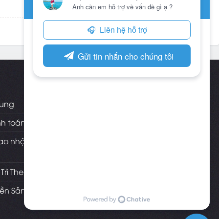
LIÊN HỆ
Web Khởi Nghiệp - Mua bán theme
hung
wordpress chuẩn Seo Uy Tín
nh toán
Địa chỉ: Nha Trang - Khánh Hòa
Hotline: 09.3574.3575
ao nhận/cài
FB:
fb.com/webkhoinghiepnhatrang
Email:
hotro@webkhoinghiep.net
Trì Theme
Zalo : 09.3574.3575
iền Sản