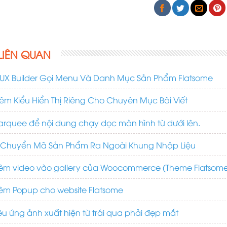
 LIÊN QUAN
 UX Builder Gọi Menu Và Danh Mục Sản Phẩm Flatsome
m Kiểu Hiển Thị Riêng Cho Chuyên Mục Bài Viết
rquee để nội dung chạy dọc màn hình từ dưới lên.
 Chuyển Mã Sản Phẩm Ra Ngoài Khung Nhập Liệu
êm video vào gallery của Woocommerce (Theme Flatsom
êm Popup cho website Flatsome
u ứng ảnh xuất hiện từ trái qua phải đẹp mắt