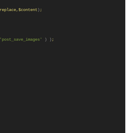
replace,$content
)
;
'post_save_images'
)
)
;