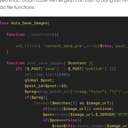
o file functions:
lass
 Auto_Save_Images
{
function
__construct
(){
add_filter
(
'content_save_pre'
,
array
(
$
this
,
'post_
}
function
post_save_images
(
 $content 
){
if
(
(
$_POST
[
'save'
]
||
 $_POST
[
'publish'
]
)){
set_time_limit
(
240
)
;
           global $post;
           $post_id=$post-
>
ID;
           $preg=
preg_match_all
(
'/<img.*?src="(.*?)"/'
,
s
if
(
$preg
){
foreach
(
$matches
[
1
]
 as $image_url
){
if
(
empty
(
$image_url
))
 continue;
                   $pos=
strpos
(
$image_url,$_SERVER
[
'HTTP
if
(
$pos===
false
){
                       $res=$
this
-
>
save_images
(
$image_ur