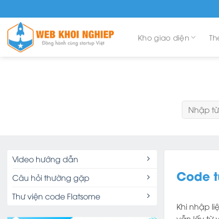
Skip
to
content
Kho giao diện
Th
Tìm
kiếm:
Video hướng dẫn
Code t
Câu hỏi thường gặp
Thư viện code Flatsome
Khi nhập li
vẫn lấy từ