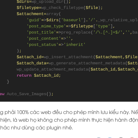
       $dirs=
wp_upload_dir
()
;
       $filetype=
wp_check_filetype
(
$file
)
;
       $attachment=
array
(
'guid'
=
>
$dirs
[
'baseurl'
]
.
'/'
.
_wp_relative_upl
'post_mime_type'
=
>
$filetype
[
'type'
]
,
'post_title'
=
>
preg_replace
(
'/\.[^.]+$/'
,
''
,
ba
'post_content'
=
>
''
,
'post_status'
=
>
'inherit'
)
;
       $attach_id=
wp_insert_attachment
(
$attachment,$file
       $attach_data=
wp_generate_attachment_metadata
(
$att
wp_update_attachment_metadata
(
$attach_id,$attach_
return
 $attach_id;
}
ew
Auto_Save_Images
()
;
ng phải 100% các web đều cho phép mình lưu kiểu này. Nế
hiện, là web họ không cho phép mình thực hiện hành độn
hác như dùng các plugin nhé.