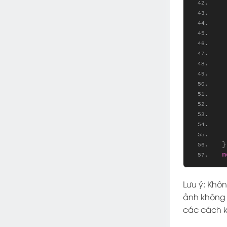
 
 
 
 
 
}
n
Lưu ý: Khô
ảnh không 
các cách k