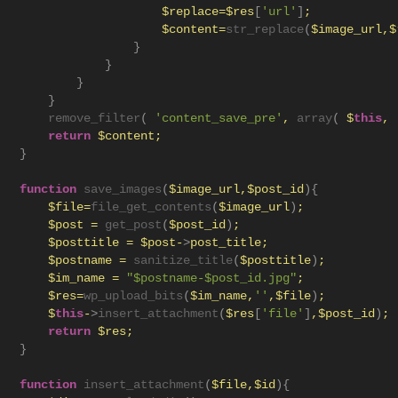
                       $replace=$res
[
'url'
]
;
                       $content=
str_replace
(
$image_url,$
}
}
}
}
remove_filter
(
'content_save_pre'
, 
array
(
 $
this
, 
return
 $content;
}
function
save_images
(
$image_url,$post_id
){
       $file=
file_get_contents
(
$image_url
)
;
       $post = 
get_post
(
$post_id
)
;
       $posttitle = $post-
>
post_title;
       $postname = 
sanitize_title
(
$posttitle
)
;
       $im_name = 
"$postname-$post_id.jpg"
;
       $res=
wp_upload_bits
(
$im_name,
''
,$file
)
;
       $
this
-
>
insert_attachment
(
$res
[
'file'
]
,$post_id
)
;
return
 $res;
}
function
insert_attachment
(
$file,$id
){