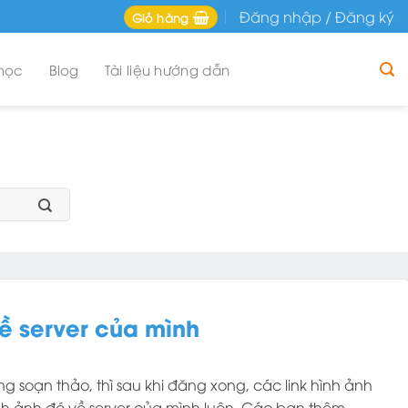
Đăng nhập / Đăng ký
Giỏ hàng
học
Blog
Tài liệu hướng dẫn
ề server của mình
ng soạn thảo, thì sau khi đăng xong, các link hình ảnh
nh ảnh đó về server của mình luôn. Các bạn thêm