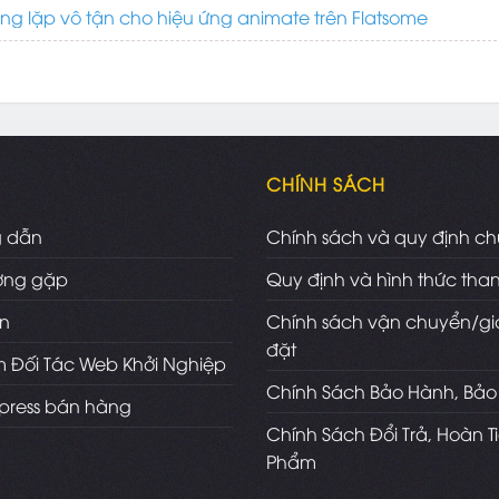
g lặp vô tận cho hiệu ứng animate trên Flatsome
CHÍNH SÁCH
g dẫn
Chính sách và quy định c
ờng gặp
Quy định và hình thức tha
ện
Chính sách vận chuyển/gi
đặt
 Đối Tác Web Khởi Nghiệp
Chính Sách Bảo Hành, Bảo 
press bán hàng
Chính Sách Đổi Trả, Hoàn T
Phẩm