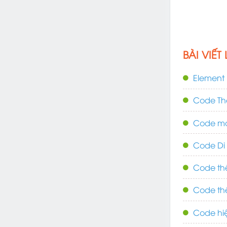
BÀI VIẾT
Element
Code Thê
Code ma
Code Di
Code th
Code th
Code hiệ