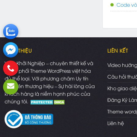
Code vòn
GIỚI THIỆU
LIÊN KẾT
Web Khởi Nghiệp – chuyên thiết kế và
Video hướn
phân phối Theme WordPress việt hóa
Câu hỏi thư
đủ thể loại. Với phương châm Uy tín
làm nên thương hiệu – Sự hài lòng của
Kho giao di
khách hàng là niềm hạnh phúc của
Đăng Ký Làm
chúng tôi.
Theme word
Liên hệ