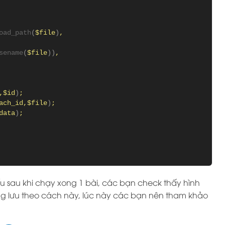
oad_path
(
$file
)
,
sename
(
$file
))
,
,$id
)
;
ach_id,$file
)
;
data
)
;
u sau khi chạy xong 1 bài, các bạn check thấy hình
g lưu theo cách này, lúc này các bạn nên tham khảo