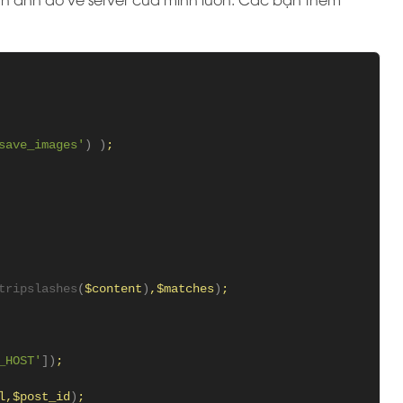
save_images'
)
)
; 
tripslashes
(
$content
)
,$matches
)
;
_HOST'
])
;
l,$post_id
)
;