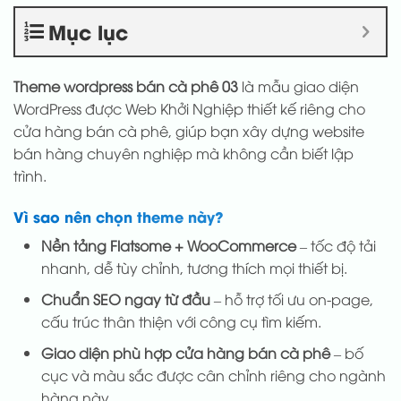
Mục lục
Theme wordpress bán cà phê 03
là mẫu giao diện
WordPress được Web Khởi Nghiệp thiết kế riêng cho
cửa hàng bán cà phê, giúp bạn xây dựng website
bán hàng chuyên nghiệp mà không cần biết lập
trình.
Vì sao nên chọn theme này?
Nền tảng Flatsome + WooCommerce
– tốc độ tải
nhanh, dễ tùy chỉnh, tương thích mọi thiết bị.
Chuẩn SEO ngay từ đầu
– hỗ trợ tối ưu on-page,
cấu trúc thân thiện với công cụ tìm kiếm.
Giao diện phù hợp cửa hàng bán cà phê
– bố
cục và màu sắc được cân chỉnh riêng cho ngành
hàng này.