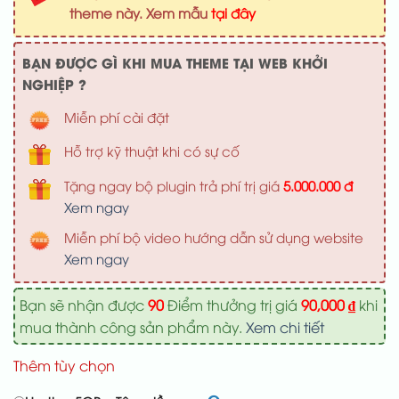
1,200,000 ₫.
là:
theme này. Xem mẫu
tại đây
900,000 ₫
BẠN ĐƯỢC GÌ KHI MUA THEME TẠI WEB KHỞI
NGHIỆP ?
Miễn phí cài đặt
Hỗ trợ kỹ thuật khi có sự cố
Tặng ngay bộ plugin trả phí trị giá
5.000.000 đ
Xem ngay
Miễn phí bộ video hướng dẫn sử dụng website
Xem ngay
Bạn sẽ nhận được
90
Điểm thưởng trị giá
90,000
₫
khi
mua thành công sản phẩm này.
Xem chi tiết
Thêm tùy chọn