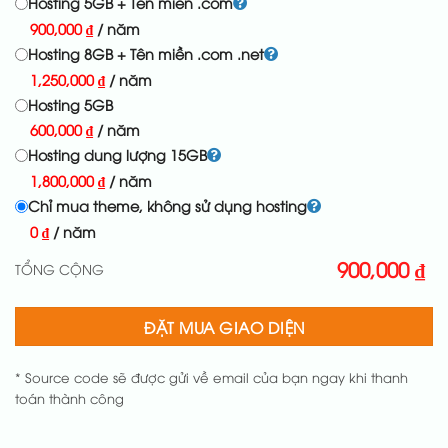
Hosting 5GB + Tên miền .com
900,000
₫
/ năm
Hosting 8GB + Tên miền .com .net
1,250,000
₫
/ năm
Hosting 5GB
600,000
₫
/ năm
Hosting dung lượng 15GB
1,800,000
₫
/ năm
Chỉ mua theme, không sử dụng hosting
0
₫
/ năm
900,000
₫
TỔNG CỘNG
ĐẶT MUA GIAO DIỆN
* Source code sẽ được gửi về email của bạn ngay khi thanh
toán thành công