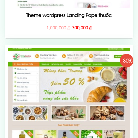
Theme wordpress Landing Pape thuốc
Giá
Giá
1,000,000
₫
700,000
₫
gốc
hiện
là:
tại
1,000,000 ₫.
là:
700,000 ₫.
-30%