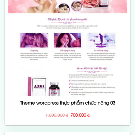
Theme wordpress thực phẩm chức năng 03
Giá
Giá
1,000,000
₫
700,000
₫
gốc
hiện
là:
tại
1,000,000 ₫.
là:
700,000 ₫.