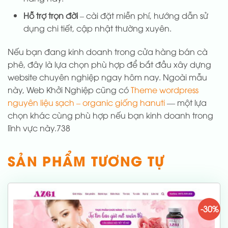
Hỗ trợ trọn đời
– cài đặt miễn phí, hướng dẫn sử
dụng chi tiết, cập nhật thường xuyên.
Nếu bạn đang kinh doanh trong cửa hàng bán cà
phê, đây là lựa chọn phù hợp để bắt đầu xây dựng
website chuyên nghiệp ngay hôm nay. Ngoài mẫu
này, Web Khởi Nghiệp cũng có
Theme wordpress
nguyên liệu sạch – organic giống hanuti
— một lựa
chọn khác cùng phù hợp nếu bạn kinh doanh trong
lĩnh vực này.738
SẢN PHẨM TƯƠNG TỰ
-30%