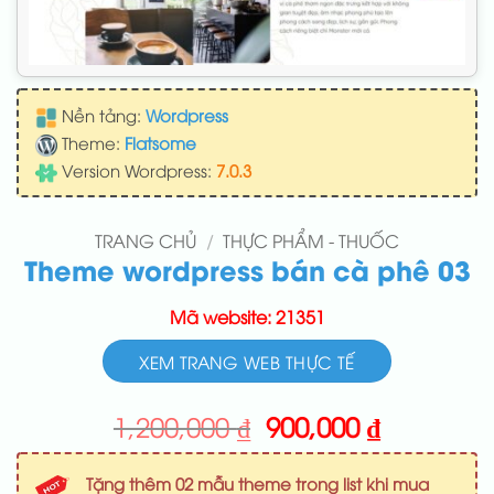
Nền tảng:
Wordpress
Theme:
Flatsome
Version Wordpress:
7.0.3
TRANG CHỦ
/
THỰC PHẨM - THUỐC
Theme wordpress bán cà phê 03
Mã website: 21351
XEM TRANG WEB THỰC TẾ
Giá
Giá
1,200,000
₫
900,000
₫
gốc
hiện
là:
tại
Tặng thêm 02 mẫu theme trong list khi mua