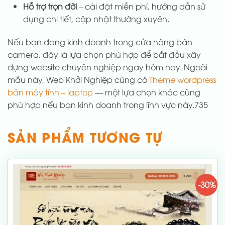
Hỗ trợ trọn đời
– cài đặt miễn phí, hướng dẫn sử
dụng chi tiết, cập nhật thường xuyên.
Nếu bạn đang kinh doanh trong cửa hàng bán
camera, đây là lựa chọn phù hợp để bắt đầu xây
dựng website chuyên nghiệp ngay hôm nay. Ngoài
mẫu này, Web Khởi Nghiệp cũng có
Theme wordpress
bán máy tính – laptop
— một lựa chọn khác cùng
phù hợp nếu bạn kinh doanh trong lĩnh vực này.735
SẢN PHẨM TƯƠNG TỰ
-30%