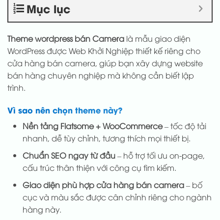
Mục lục
Theme wordpress bán Camera
là mẫu giao diện
WordPress được Web Khởi Nghiệp thiết kế riêng cho
cửa hàng bán camera, giúp bạn xây dựng website
bán hàng chuyên nghiệp mà không cần biết lập
trình.
Vì sao nên chọn theme này?
Nền tảng Flatsome + WooCommerce
– tốc độ tải
nhanh, dễ tùy chỉnh, tương thích mọi thiết bị.
Chuẩn SEO ngay từ đầu
– hỗ trợ tối ưu on-page,
cấu trúc thân thiện với công cụ tìm kiếm.
Giao diện phù hợp cửa hàng bán camera
– bố
cục và màu sắc được cân chỉnh riêng cho ngành
hàng này.