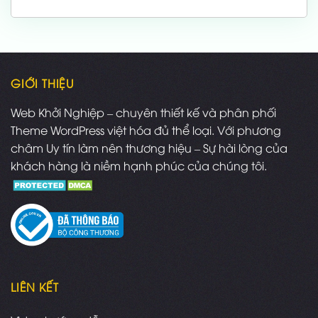
gốc
hiện
là:
tại
1,000,000 ₫.
là:
700,000 ₫.
GIỚI THIỆU
Web Khởi Nghiệp – chuyên thiết kế và phân phối
Theme WordPress việt hóa đủ thể loại. Với phương
châm Uy tín làm nên thương hiệu – Sự hài lòng của
khách hàng là niềm hạnh phúc của chúng tôi.
LIÊN KẾT