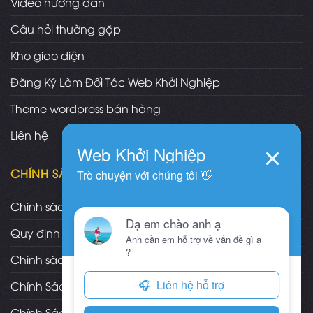
Video hướng dẫn
Câu hỏi thường gặp
Kho giao diện
Đăng Ký Làm Đối Tác Web Khởi Nghiệp
Theme wordpress bán hàng
Liên hệ
CHÍNH SÁCH
Chính sách và quy định chung
Quy định và hình thức thanh toán
Chính sách vận chuyển/giao nhận/cài đặt
Chính Sách Bảo Hành, Bảo Trì Theme
Chính Sách Đổi Trả, Hoàn Tiền Sản Phẩm