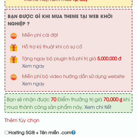
700,000 ₫
BẠN ĐƯỢC GÌ KHI MUA THEME TẠI WEB KHỞI
NGHIỆP ?
Miễn phí cài đặt
Hỗ trợ kỹ thuật khi có sự cố
Tặng ngay bộ plugin trả phí trị giá
5.000.000 đ
Xem ngay
Miễn phí bộ video hướng dẫn sử dụng website
Xem ngay
Bạn sẽ nhận được
70
Điểm thưởng trị giá
70,000
₫
khi
mua thành công sản phẩm này.
Xem chi tiết
Thêm tùy chọn
Hosting 5GB + Tên miền .com