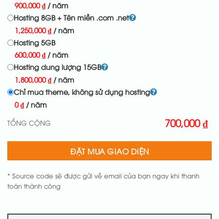
900,000
₫
/ năm
Hosting 8GB + Tên miền .com .net
1,250,000
₫
/ năm
Hosting 5GB
600,000
₫
/ năm
Hosting dung lượng 15GB
1,800,000
₫
/ năm
Chỉ mua theme, không sử dụng hosting
0
₫
/ năm
700,000
₫
TỔNG CỘNG
ĐẶT MUA GIAO DIỆN
* Source code sẽ được gửi về email của bạn ngay khi thanh
toán thành công