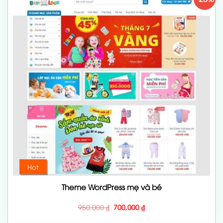
Hot
Theme WordPress mẹ và bé
Giá
Giá
950,000
₫
700,000
₫
gốc
hiện
là:
tại