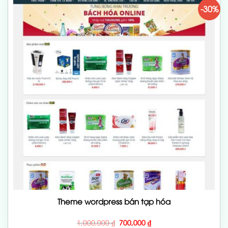
-30%
Theme wordpress bán tạp hóa
Giá
Giá
1,000,000
₫
700,000
₫