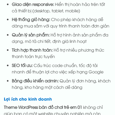
Giao diện responsive:
Hiển thị hoàn hảo trên tất
cả thiết bị (desktop, tablet, mobile)
Hệ thống giỏ hàng:
Cho phép khách hàng dễ
dàng mua sắm với quy trình thanh toán đơn giản
Quản lý sản phẩm:
Hỗ trợ hình ảnh sản phẩm đa
dạng, mô tả chi tiết, định giá linh hoạt
Tích hợp thanh toán:
Hỗ trợ nhiều phương thức
thanh toán trực tuyến
SEO tối ưu:
Cấu trúc code chuẩn, tốc độ tải
nhanh để thuận lợi cho việc xếp hạng Google
Bảng điều khiển admin:
Quản lý đơn hàng, khách
hàng, kho hàng một cách dễ dàng
Lợi ích cho kinh doanh
Theme WordPress bán đồ chơi trẻ em 01
không chỉ
giúp bạn có một website chuyên nghiệp mà còn