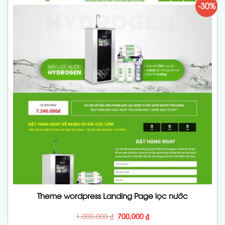
-30%
Theme wordpress Landing Page lọc nước
Giá
Giá
1,000,000
₫
700,000
₫
gốc
hiện