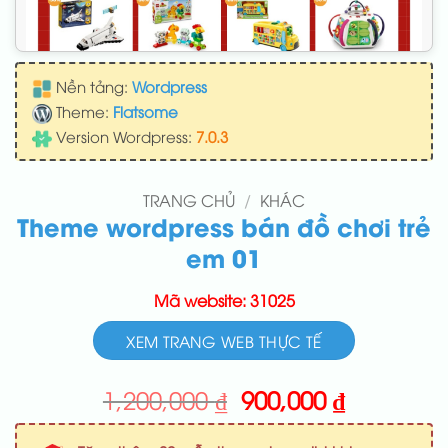
Nền tảng:
Wordpress
Theme:
Flatsome
Version Wordpress:
7.0.3
TRANG CHỦ
/
KHÁC
Theme wordpress bán đồ chơi trẻ
em 01
Mã website: 31025
XEM TRANG WEB THỰC TẾ
Giá
Giá
1,200,000
₫
900,000
₫
gốc
hiện
là:
tại