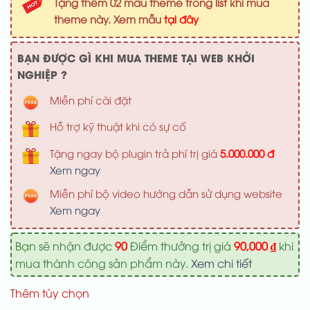
Tặng thêm 02 mẫu theme trong list khi mua
1,200,000 ₫.
là:
theme này. Xem mẫu
tại đây
900,000 ₫
BẠN ĐƯỢC GÌ KHI MUA THEME TẠI WEB KHỞI
NGHIỆP ?
Miễn phí cài đặt
Hỗ trợ kỹ thuật khi có sự cố
Tặng ngay bộ plugin trả phí trị giá
5.000.000 đ
Xem ngay
Miễn phí bộ video hướng dẫn sử dụng website
Xem ngay
Bạn sẽ nhận được
90
Điểm thưởng trị giá
90,000
₫
khi
mua thành công sản phẩm này.
Xem chi tiết
Thêm tùy chọn