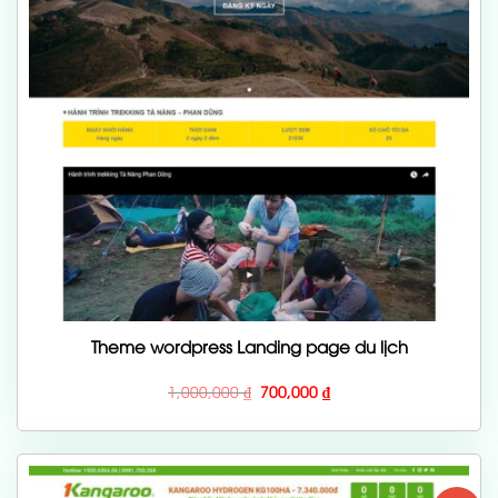
Theme wordpress Landing page du lịch
Giá
Giá
1,000,000
₫
700,000
₫
gốc
hiện
là:
tại
1,000,000 ₫.
là:
700,000 ₫.