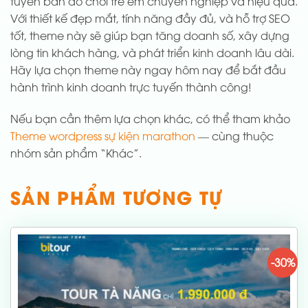
tuyến bán đồ chơi trẻ em chuyên nghiệp và hiệu quả.
Với thiết kế đẹp mắt, tính năng đầy đủ, và hỗ trợ SEO
tốt, theme này sẽ giúp bạn tăng doanh số, xây dựng
lòng tin khách hàng, và phát triển kinh doanh lâu dài.
Hãy lựa chọn theme này ngay hôm nay để bắt đầu
hành trình kinh doanh trực tuyến thành công!
Nếu bạn cần thêm lựa chọn khác, có thể tham khảo
Theme wordpress sự kiện marathon
— cùng thuộc
nhóm sản phẩm “Khác”.
SẢN PHẨM TƯƠNG TỰ
-30%