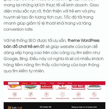
mang lại những lợi ích thiực tế về kinh doanh. Giao
diện màu sắc rực rỡ, thân thiện với trẻ em và phụ
huynh sẽ tạo ấn tượng tích cực. Tốc độ tải trang
nhanh giúp giảm tỷ lệ thoát khỏi trang và tăng
conversion rate.
Với hệ thống SEO được tối ưu sẵn,
theme WordPress
bán đồ chơi trẻ em 01
sẽ giúp website của bạn dễ
dàng xếp hạng cao trên các công cụ tìm kiếm như
Google, Bing. Điều này có nghĩa là sẽ có nhiều khách
hàng tiềm năng tìm thấy cửa hàng của bạn thông
qua tìm kiếm tự nhiên.