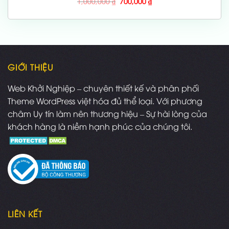
Giá
Giá
1,000,000
₫
700,000
₫
gốc
hiện
là:
tại
1,000,000 ₫.
là:
700,000 ₫.
GIỚI THIỆU
Web Khởi Nghiệp – chuyên thiết kế và phân phối
Theme WordPress việt hóa đủ thể loại. Với phương
châm Uy tín làm nên thương hiệu – Sự hài lòng của
khách hàng là niềm hạnh phúc của chúng tôi.
LIÊN KẾT