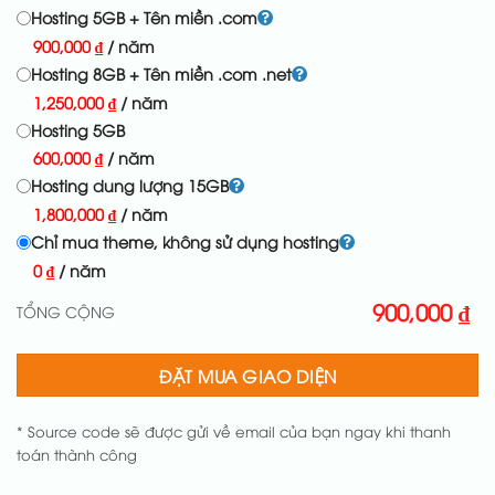
Hosting 5GB + Tên miền .com
900,000
₫
/ năm
Hosting 8GB + Tên miền .com .net
1,250,000
₫
/ năm
Hosting 5GB
600,000
₫
/ năm
Hosting dung lượng 15GB
1,800,000
₫
/ năm
Chỉ mua theme, không sử dụng hosting
0
₫
/ năm
900,000
₫
TỔNG CỘNG
ĐẶT MUA GIAO DIỆN
* Source code sẽ được gửi về email của bạn ngay khi thanh
toán thành công