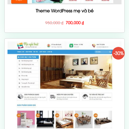
Theme WordPress mẹ và bé
Giá
Giá
950,000
₫
700,000
₫
gốc
hiện
là:
tại
950,000 ₫.
là:
700,000 ₫.
-30%