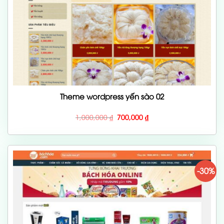
Theme wordpress yến sào 02
Giá
Giá
1,000,000
₫
700,000
₫
gốc
hiện
là:
tại
1,000,000 ₫.
là:
700,000 ₫.
-30%