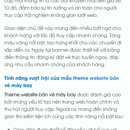
cấp mọi thông tin từ các đợt khuyến mãi đến giá vé.
Từ đó, đảm bảo sự tin tưởng và an toàn cho người
truy cập trải nghiệm không gian lướt web.
Giao diện chủ đề này mang đến nhiều bất ngờ cho
khách hàng với tốc độ truy cập nhanh chóng. Tông
màu vàng nổi bật, tạo hứng khởi cho các chuyến đi
sắp diễn ra. Ngay tại banner được thiết kế với bảng
điền thông tin đăng ký đặt vé trực tuyến ngay, đáp
ứng nhu cầu nhanh chóng của khách hàng.
Tính năng vượt trội của mẫu theme website bán
vé máy bay
Theme website bán vé máy bay
được đánh giá cao
bởi những yếu tố tạo nên trang web hoàn chỉnh và
thu hút người truy cập. Ngoài ra, mang đến không
gian tìm kiếm tiện ích cùng các tính năng nổi bật sau:
Giao diện được thiết kế đặc sắc với bố cục và