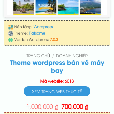
Nền tảng:
Wordpress
Theme:
Flatsome
Version Wordpress:
7.0.3
TRANG CHỦ
/
DOANH NGHIỆP
Theme wordpress bán vé máy
bay
Mã website: 6013
XEM TRANG WEB THỰC TẾ
Giá
Giá
1,000,000
₫
700,000
₫
gốc
hiện