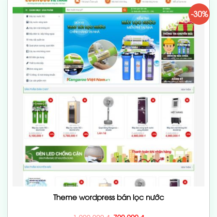
-30%
Theme wordpress bán lọc nước
Giá
Giá
1,000,000
₫
700,000
₫