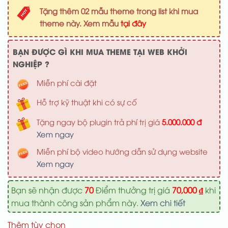
là:
tại
Tặng thêm 02 mẫu theme trong list khi mua
1,000,000 ₫.
là:
theme này. Xem mẫu
tại đây
700,000 ₫
BẠN ĐƯỢC GÌ KHI MUA THEME TẠI WEB KHỞI
NGHIỆP ?
Miễn phí cài đặt
Hỗ trợ kỹ thuật khi có sự cố
Tặng ngay bộ plugin trả phí trị giá
5.000.000 đ
Xem ngay
Miễn phí bộ video hướng dẫn sử dụng website
Xem ngay
Bạn sẽ nhận được
70
Điểm thưởng trị giá
70,000
₫
khi
mua thành công sản phẩm này.
Xem chi tiết
Thêm tùy chọn