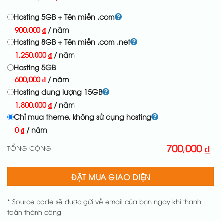
Hosting 5GB + Tên miền .com
900,000
₫
/ năm
Hosting 8GB + Tên miền .com .net
1,250,000
₫
/ năm
Hosting 5GB
600,000
₫
/ năm
Hosting dung lượng 15GB
1,800,000
₫
/ năm
Chỉ mua theme, không sử dụng hosting
0
₫
/ năm
700,000
₫
TỔNG CỘNG
ĐẶT MUA GIAO DIỆN
* Source code sẽ được gửi về email của bạn ngay khi thanh
toán thành công