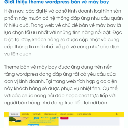
Giới thiệu theme wordpress bán vé máy bay
Hiện nay, các đại lý và cơ sở kinh doanh loại hình sản
phẩm này muốn có hệ thống đáp ứng nhu cầu quản
lý hiệu quả. Trang web về chủ đề bán vé máy bay là
lựa chọn tối ưu nhất với những tính năng nổi bật. Đặc
biệt, tại đây, khách hàng sẽ được cập nhật và cung
cấp thông tin mới nhất về giá vé cũng như các dịch
vụ liên quan.
Theme bán vé máy bay được ứng dụng trên nền
tảng wordpress đang đáp ứng tất cả yêu cầu của
đơn vị kinh doanh. Tại trang web tích hợp giao diện
này khách hàng sẽ được phục vụ nhiệt tình. Cụ thể,
với các chức năng hỏi đáp hoặc chat trực tiếp với
người bán hàng như đang trực tiếp tại nơi bán.