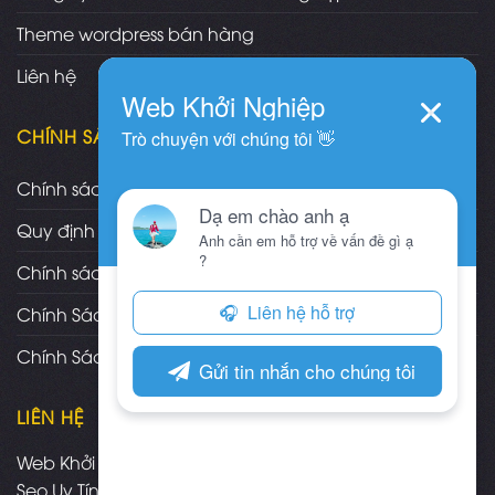
Theme wordpress bán hàng
Liên hệ
CHÍNH SÁCH
Chính sách và quy định chung
Quy định và hình thức thanh toán
Chính sách vận chuyển/giao nhận/cài đặt
Chính Sách Bảo Hành, Bảo Trì Theme
Chính Sách Đổi Trả, Hoàn Tiền Sản Phẩm
LIÊN HỆ
Web Khởi Nghiệp - Mua bán theme wordpress chuẩn
Seo Uy Tín