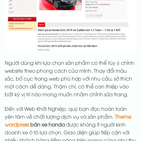
Người dùng khi lựa chọn sản phẩm có thể tùy ý chỉnh
website theo phong cách của mình. Thay đổi màu
sắc, bố cục trang web phù hợp với nhu cầu, sở thích
một cách dễ dàng. Thậm chí, có thể can thiệp vào
bất kỳ vị trí nào mong muốn nhằm chỉnh sửa trang.
Đến với Web Khởi Nghiệp, quý bạn đọc hoàn toàn
yên tâm về chất lượng dịch vụ và sản phẩm.
Theme
wordpress
bán xe honda
được không ít người kinh
doanh xe ô tô lựa chọn. Giao diện giúp tiếp cận với
nhiều khách hàng tiềm năng trên mạng cũng như thu