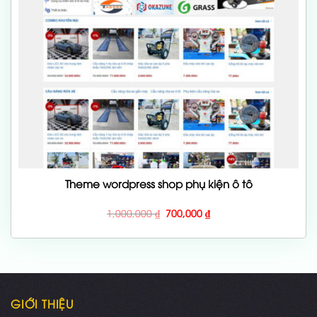
Theme wordpress shop phụ kiện ô tô
Giá
Giá
1,000,000
₫
700,000
₫
gốc
hiện
là:
tại
1,000,000 ₫.
là:
700,000 ₫.
GIỚI THIỆU