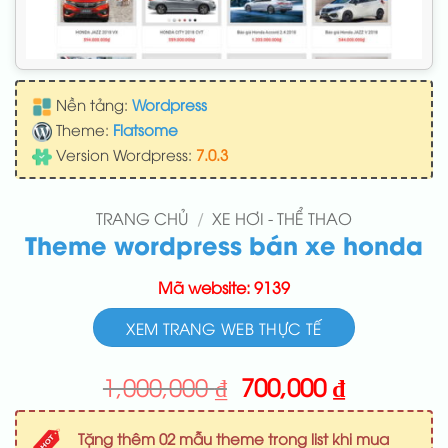
Nền tảng:
Wordpress
Theme:
Flatsome
Version Wordpress:
7.0.3
TRANG CHỦ
/
XE HƠI - THỂ THAO
Theme wordpress bán xe honda
Mã website: 9139
XEM TRANG WEB THỰC TẾ
Giá
Giá
1,000,000
₫
700,000
₫
gốc
hiện
là:
tại
Tặng thêm 02 mẫu theme trong list khi mua