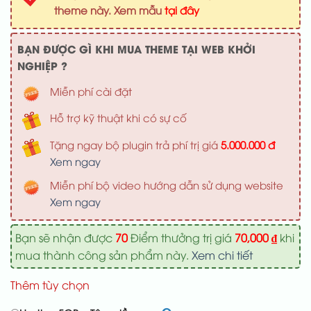
1,000,000 ₫.
là:
theme này. Xem mẫu
tại đây
700,000 ₫
BẠN ĐƯỢC GÌ KHI MUA THEME TẠI WEB KHỞI
NGHIỆP ?
Miễn phí cài đặt
Hỗ trợ kỹ thuật khi có sự cố
Tặng ngay bộ plugin trả phí trị giá
5.000.000 đ
Xem ngay
Miễn phí bộ video hướng dẫn sử dụng website
Xem ngay
Bạn sẽ nhận được
70
Điểm thưởng trị giá
70,000
₫
khi
mua thành công sản phẩm này.
Xem chi tiết
Thêm tùy chọn