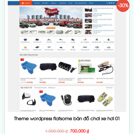
-30%
Theme wordpress flatsome bán đồ chơi xe hơi 01
Giá
Giá
1,000,000
₫
700,000
₫