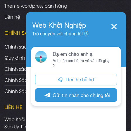
Theme wordpress bán hàng
Liên hệ
CHÍNH SÁCH
Chính sách và quy định chung
Quy định và hình thức thanh toán
Chính sách vận chuyển/giao nhận/cài đặt
Chính Sách Bảo Hành, Bảo Trì Theme
Chính Sách Đổi Trả, Hoàn Tiền Sản Phẩm
LIÊN HỆ
Web Khởi Nghiệp - Mua bán theme wordpress chuẩn
Seo Uy Tín