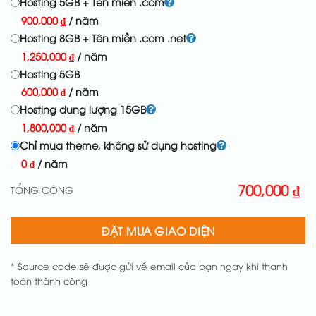
Hosting 5GB + Tên miền .com
900,000
₫
/ năm
Hosting 8GB + Tên miền .com .net
1,250,000
₫
/ năm
Hosting 5GB
600,000
₫
/ năm
Hosting dung lượng 15GB
1,800,000
₫
/ năm
Chỉ mua theme, không sử dụng hosting
0
₫
/ năm
700,000
₫
TỔNG CỘNG
ĐẶT MUA GIAO DIỆN
* Source code sẽ được gửi về email của bạn ngay khi thanh
toán thành công