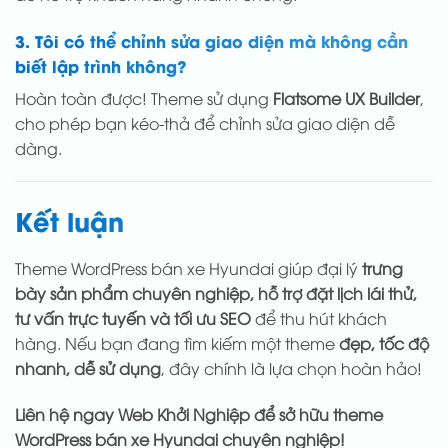
3. Tôi có thể chỉnh sửa giao diện mà không cần
biết lập trình không?
Hoàn toàn được! Theme sử dụng
Flatsome UX Builder
,
cho phép bạn kéo-thả để chỉnh sửa giao diện dễ
dàng.
Kết luận
Theme WordPress bán xe Hyundai giúp đại lý
trưng
bày sản phẩm chuyên nghiệp, hỗ trợ đặt lịch lái thử,
tư vấn trực tuyến và tối ưu SEO
để thu hút khách
hàng. Nếu bạn đang tìm kiếm một theme
đẹp, tốc độ
nhanh, dễ sử dụng
, đây chính là lựa chọn hoàn hảo!
Liên hệ ngay Web Khởi Nghiệp để sở hữu theme
WordPress bán xe Hyundai chuyên nghiệp!