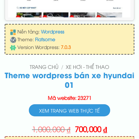
Nền tảng:
Wordpress
Theme:
Flatsome
Version Wordpress:
7.0.3
TRANG CHỦ
/
XE HƠI - THỂ THAO
Theme wordpress bán xe hyundai
01
Mã website: 23271
XEM TRANG WEB THỰC TẾ
Giá
Giá
1,000,000
₫
700,000
₫
gốc
hiện