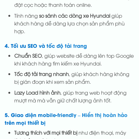
đặt cọc hoặc thanh toán online.
Tính năng
so sánh các dòng xe Hyundai
giúp
khách hàng dễ dàng lựa chọn sản phẩm phù
hợp.
4. Tối ưu SEO và tốc độ tải trang
Chuẩn SEO
, giúp website dễ dàng lên top Google
khi khách hàng tìm kiếm xe Hyundai.
Tốc độ tải trang nhanh
, giúp khách hàng không
bị gián đoạn khi xem sản phẩm.
Lazy Load hình ảnh
, giúp trang web hoạt động
mượt mà mà vẫn giữ chất lượng ảnh tốt.
5. Giao diện mobile-friendly – Hiển thị hoàn hảo
trên mọi thiết bị
Tương thích với mọi thiết bị
như điện thoại, máy