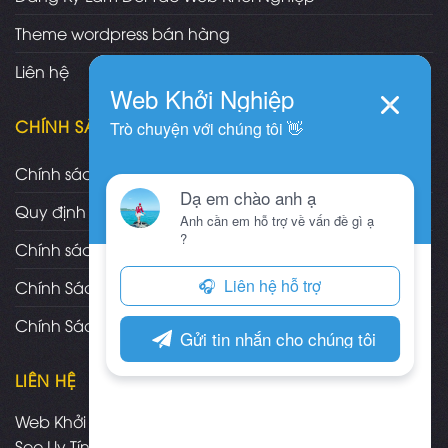
Theme wordpress bán hàng
Liên hệ
CHÍNH SÁCH
Chính sách và quy định chung
Quy định và hình thức thanh toán
Chính sách vận chuyển/giao nhận/cài đặt
Chính Sách Bảo Hành, Bảo Trì Theme
Chính Sách Đổi Trả, Hoàn Tiền Sản Phẩm
LIÊN HỆ
Web Khởi Nghiệp - Mua bán theme wordpress chuẩn
Seo Uy Tín