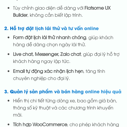
Tùy chỉnh giao diện dễ dàng với
Flatsome UX
Builder
, không cần biết lập trình.
2. Hỗ trợ đặt lịch lái thử và tư vấn online
Form đặt lịch lái thử nhanh chóng
, giúp khách
hàng dễ dàng chọn ngày lái thử.
Live chat, Messenger, Zalo chat
, giúp đại lý hỗ trợ
khách hàng ngay lập tức.
Email tự động xác nhận lịch hẹn
, tăng tính
chuyên nghiệp cho đại lý.
3. Quản lý sản phẩm và bán hàng online hiệu quả
Hiển thị chi tiết từng dòng xe, bao gồm giá bán,
thông số kỹ thuật và các chương trình khuyến
mãi.
Tích hợp WooCommerce
, cho phép khách hàng