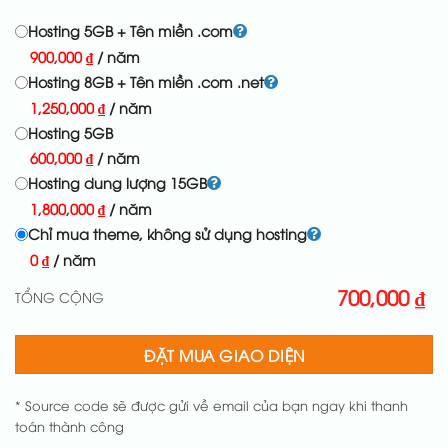
Hosting 5GB + Tên miền .com
900,000
₫
/ năm
Hosting 8GB + Tên miền .com .net
1,250,000
₫
/ năm
Hosting 5GB
600,000
₫
/ năm
Hosting dung lượng 15GB
1,800,000
₫
/ năm
Chỉ mua theme, không sử dụng hosting
0
₫
/ năm
700,000
₫
TỔNG CỘNG
ĐẶT MUA GIAO DIỆN
* Source code sẽ được gửi về email của bạn ngay khi thanh
toán thành công