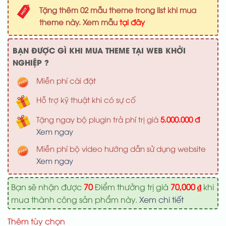
là:
tại
Tặng thêm 02 mẫu theme trong list khi mua
1,000,000 ₫.
là:
theme này. Xem mẫu
tại đây
700,000 ₫
BẠN ĐƯỢC GÌ KHI MUA THEME TẠI WEB KHỞI
NGHIỆP ?
Miễn phí cài đặt
Hỗ trợ kỹ thuật khi có sự cố
Tặng ngay bộ plugin trả phí trị giá
5.000.000 đ
Xem ngay
Miễn phí bộ video hướng dẫn sử dụng website
Xem ngay
Bạn sẽ nhận được
70
Điểm thưởng trị giá
70,000
₫
khi
mua thành công sản phẩm này.
Xem chi tiết
Thêm tùy chọn