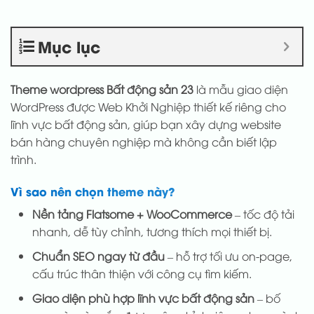
Mục lục
Theme wordpress Bất động sản 23
là mẫu giao diện
WordPress được Web Khởi Nghiệp thiết kế riêng cho
lĩnh vực bất động sản, giúp bạn xây dựng website
bán hàng chuyên nghiệp mà không cần biết lập
trình.
Vì sao nên chọn theme này?
Nền tảng Flatsome + WooCommerce
– tốc độ tải
nhanh, dễ tùy chỉnh, tương thích mọi thiết bị.
Chuẩn SEO ngay từ đầu
– hỗ trợ tối ưu on-page,
cấu trúc thân thiện với công cụ tìm kiếm.
Giao diện phù hợp lĩnh vực bất động sản
– bố