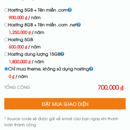
Hosting 5GB + Tên miền .com
900,000
₫
/ năm
Hosting 8GB + Tên miền .com .net
1,250,000
₫
/ năm
Hosting 5GB
600,000
₫
/ năm
Hosting dung lượng 15GB
1,800,000
₫
/ năm
Chỉ mua theme, không sử dụng hosting
0
₫
/ năm
700,000
₫
TỔNG CỘNG
ĐẶT MUA GIAO DIỆN
* Source code sẽ được gửi về email của bạn ngay khi thanh
toán thành công