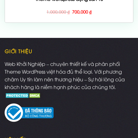
Giá
Giá
1,000,000
₫
700,000
₫
gốc
hiện
là:
tại
1,000,000 ₫.
là:
700,000 ₫.
GIỚI THIỆU
Web Khởi Nghiệp – chuyên thiết kế và phân phối
Theme WordPress việt hóa đủ thể loại. Với phương
châm Uy tín làm nên thương hiệu – Sự hài lòng của
khách hàng là niềm hạnh phúc của chúng tôi.