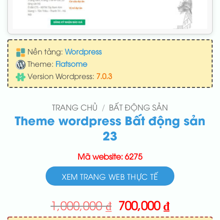
Nền tảng:
Wordpress
Theme:
Flatsome
Version Wordpress:
7.0.3
TRANG CHỦ
/
BẤT ĐỘNG SẢN
Theme wordpress Bất động sản
23
Mã website: 6275
XEM TRANG WEB THỰC TẾ
Giá
Giá
1,000,000
₫
700,000
₫
gốc
hiện