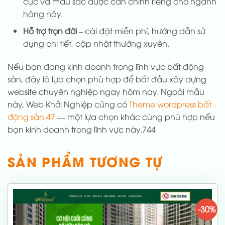
cục và màu sắc được cân chỉnh riêng cho ngành
hàng này.
Hỗ trợ trọn đời
– cài đặt miễn phí, hướng dẫn sử
dụng chi tiết, cập nhật thường xuyên.
Nếu bạn đang kinh doanh trong lĩnh vực bất động
sản, đây là lựa chọn phù hợp để bắt đầu xây dựng
website chuyên nghiệp ngay hôm nay. Ngoài mẫu
này, Web Khởi Nghiệp cũng có
Theme wordpress bất
động sản 47
— một lựa chọn khác cùng phù hợp nếu
bạn kinh doanh trong lĩnh vực này.744
SẢN PHẨM TƯƠNG TỰ
-30%