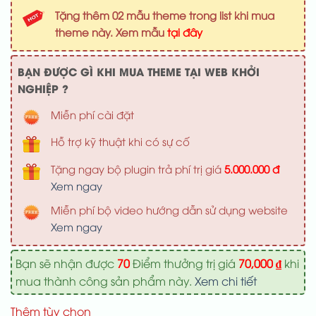
là:
tại
Tặng thêm 02 mẫu theme trong list khi mua
1,000,000 ₫.
là:
theme này. Xem mẫu
tại đây
700,000 ₫
BẠN ĐƯỢC GÌ KHI MUA THEME TẠI WEB KHỞI
NGHIỆP ?
Miễn phí cài đặt
Hỗ trợ kỹ thuật khi có sự cố
Tặng ngay bộ plugin trả phí trị giá
5.000.000 đ
Xem ngay
Miễn phí bộ video hướng dẫn sử dụng website
Xem ngay
Bạn sẽ nhận được
70
Điểm thưởng trị giá
70,000
₫
khi
mua thành công sản phẩm này.
Xem chi tiết
Thêm tùy chọn