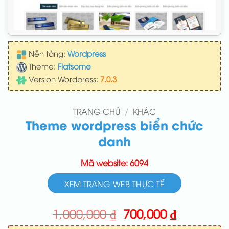
Nền tảng:
Wordpress
Theme:
Flatsome
Version Wordpress:
7.0.3
TRANG CHỦ
/
KHÁC
Theme wordpress biển chức
danh
Mã website: 6094
XEM TRANG WEB THỰC TẾ
Giá
Giá
1,000,000
₫
700,000
₫
gốc
hiện