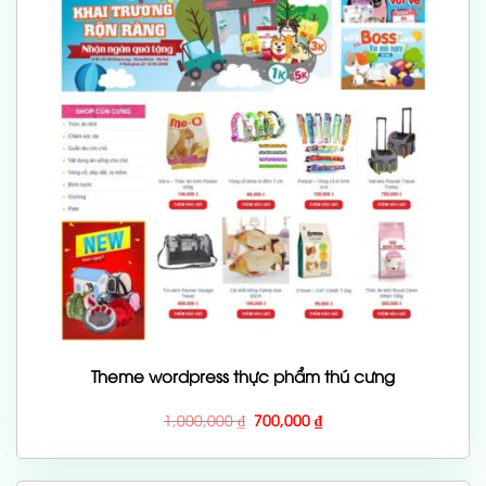
Theme wordpress thực phẩm thú cưng
Giá
Giá
1,000,000
₫
700,000
₫
gốc
hiện
là:
tại
1,000,000 ₫.
là:
700,000 ₫.