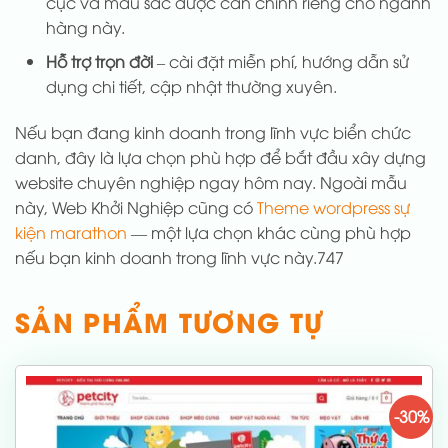
cục và màu sắc được cân chỉnh riêng cho ngành
hàng này.
Hỗ trợ trọn đời
– cài đặt miễn phí, hướng dẫn sử
dụng chi tiết, cập nhật thường xuyên.
Nếu bạn đang kinh doanh trong lĩnh vực biển chức
danh, đây là lựa chọn phù hợp để bắt đầu xây dựng
website chuyên nghiệp ngay hôm nay. Ngoài mẫu
này, Web Khởi Nghiệp cũng có
Theme wordpress sự
kiện marathon
— một lựa chọn khác cùng phù hợp
nếu bạn kinh doanh trong lĩnh vực này.747
SẢN PHẨM TƯƠNG TỰ
-30%