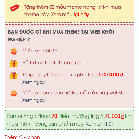
là:
tại
Tặng thêm 02 mẫu theme trong list khi mua
1,000,000 ₫.
là:
theme này. Xem mẫu
tại đây
700,000 ₫
BẠN ĐƯỢC GÌ KHI MUA THEME TẠI WEB KHỞI
NGHIỆP ?
Miễn phí cài đặt
Hỗ trợ kỹ thuật khi có sự cố
Tặng ngay bộ plugin trả phí trị giá
5.000.000 đ
Xem ngay
Miễn phí bộ video hướng dẫn sử dụng website
Xem ngay
Bạn sẽ nhận được
70
Điểm thưởng trị giá
70,000
₫
khi
mua thành công sản phẩm này.
Xem chi tiết
Thêm tùy chọn