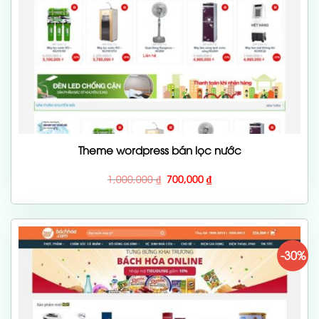
Theme wordpress bán lọc nước
Giá
Giá
1,000,000
₫
700,000
₫
gốc
hiện
là:
tại
1,000,000 ₫.
là:
700,000 ₫.
-30%