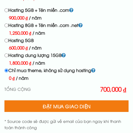
Hosting 5GB + Tên miền .com
900,000
₫
/ năm
Hosting 8GB + Tên miền .com .net
1,250,000
₫
/ năm
Hosting 5GB
600,000
₫
/ năm
Hosting dung lượng 15GB
1,800,000
₫
/ năm
Chỉ mua theme, không sử dụng hosting
0
₫
/ năm
700,000
₫
TỔNG CỘNG
ĐẶT MUA GIAO DIỆN
* Source code sẽ được gửi về email của bạn ngay khi thanh
toán thành công