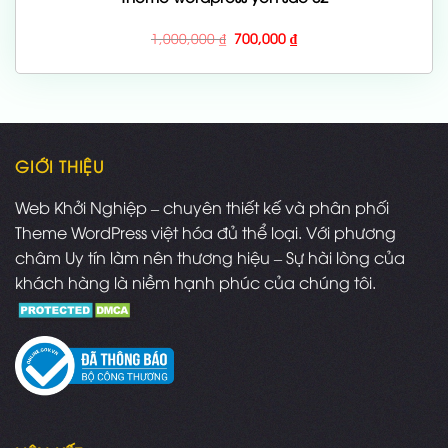
Giá
Giá
1,000,000
₫
700,000
₫
gốc
hiện
là:
tại
1,000,000 ₫.
là:
700,000 ₫.
GIỚI THIỆU
Web Khởi Nghiệp – chuyên thiết kế và phân phối
Theme WordPress việt hóa đủ thể loại. Với phương
châm Uy tín làm nên thương hiệu – Sự hài lòng của
khách hàng là niềm hạnh phúc của chúng tôi.