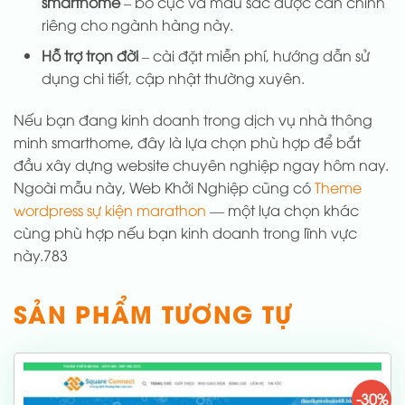
smarthome
– bố cục và màu sắc được cân chỉnh
riêng cho ngành hàng này.
Hỗ trợ trọn đời
– cài đặt miễn phí, hướng dẫn sử
dụng chi tiết, cập nhật thường xuyên.
Nếu bạn đang kinh doanh trong dịch vụ nhà thông
minh smarthome, đây là lựa chọn phù hợp để bắt
đầu xây dựng website chuyên nghiệp ngay hôm nay.
Ngoài mẫu này, Web Khởi Nghiệp cũng có
Theme
wordpress sự kiện marathon
— một lựa chọn khác
cùng phù hợp nếu bạn kinh doanh trong lĩnh vực
này.783
SẢN PHẨM TƯƠNG TỰ
-30%