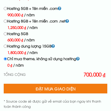
Hosting 5GB + Tên miền .com
900,000
₫
/ năm
Hosting 8GB + Tên miền .com .net
1,250,000
₫
/ năm
Hosting 5GB
600,000
₫
/ năm
Hosting dung lượng 15GB
1,800,000
₫
/ năm
Chỉ mua theme, không sử dụng hosting
0
₫
/ năm
700,000
₫
TỔNG CỘNG
ĐẶT MUA GIAO DIỆN
* Source code sẽ được gửi về email của bạn ngay khi thanh
toán thành công