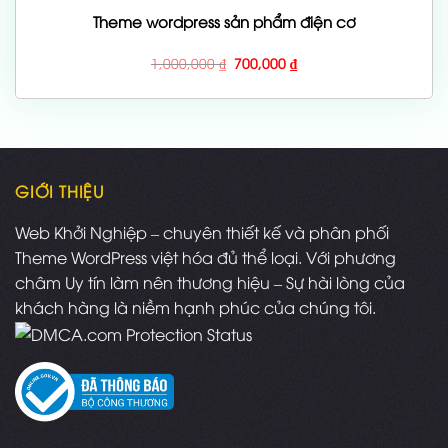
Theme wordpress sản phẩm điện cơ
Giá
Giá
1,000,000
₫
700,000
₫
gốc
hiện
là:
tại
1,000,000 ₫.
là:
700,000 ₫.
GIỚI THIỆU
Web Khởi Nghiệp – chuyên thiết kế và phân phối
Theme WordPress việt hóa đủ thể loại. Với phương
châm Uy tín làm nên thương hiệu – Sự hài lòng của
khách hàng là niềm hạnh phúc của chúng tôi.