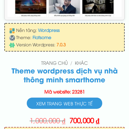
Nền tảng:
Wordpress
Theme:
Flatsome
Version Wordpress:
7.0.3
TRANG CHỦ
/
KHÁC
Theme wordpress dịch vụ nhà
thông minh smarthome
Mã website: 23281
XEM TRANG WEB THỰC TẾ
Giá
Giá
1,000,000
₫
700,000
₫
gốc
hiện