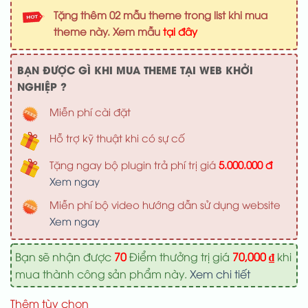
là:
tại
Tặng thêm 02 mẫu theme trong list khi mua
1,000,000 ₫.
là:
theme này. Xem mẫu
tại đây
700,000 ₫
BẠN ĐƯỢC GÌ KHI MUA THEME TẠI WEB KHỞI
NGHIỆP ?
Miễn phí cài đặt
Hỗ trợ kỹ thuật khi có sự cố
Tặng ngay bộ plugin trả phí trị giá
5.000.000 đ
Xem ngay
Miễn phí bộ video hướng dẫn sử dụng website
Xem ngay
Bạn sẽ nhận được
70
Điểm thưởng trị giá
70,000
₫
khi
mua thành công sản phẩm này.
Xem chi tiết
Thêm tùy chọn