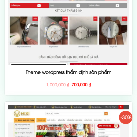
Theme wordpress thẩm định sản phẩm
Giá
Giá
1,000,000
₫
700,000
₫
gốc
hiện
là:
tại
1,000,000 ₫.
là:
700,000 ₫.
-30%