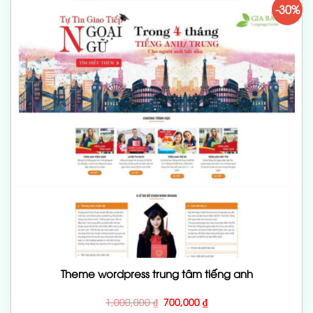
-30%
Theme wordpress trung tâm tiếng anh
Giá
Giá
1,000,000
₫
700,000
₫
gốc
hiện