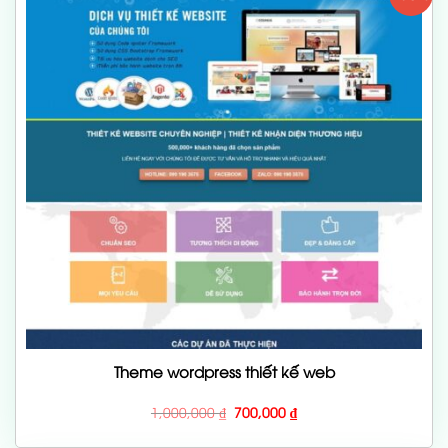
Theme wordpress thiết kế web
Giá
Giá
1,000,000
₫
700,000
₫
gốc
hiện
là:
tại