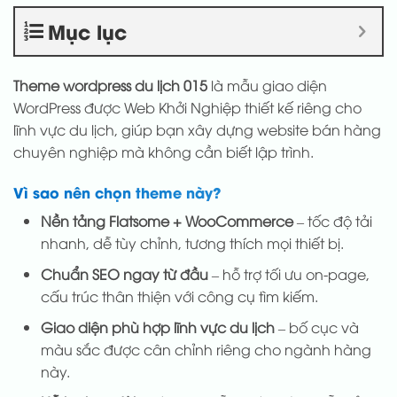
Mục lục
Theme wordpress du lịch 015
là mẫu giao diện
WordPress được Web Khởi Nghiệp thiết kế riêng cho
lĩnh vực du lịch, giúp bạn xây dựng website bán hàng
chuyên nghiệp mà không cần biết lập trình.
Vì sao nên chọn theme này?
Nền tảng Flatsome + WooCommerce
– tốc độ tải
nhanh, dễ tùy chỉnh, tương thích mọi thiết bị.
Chuẩn SEO ngay từ đầu
– hỗ trợ tối ưu on-page,
cấu trúc thân thiện với công cụ tìm kiếm.
Giao diện phù hợp lĩnh vực du lịch
– bố cục và
màu sắc được cân chỉnh riêng cho ngành hàng
này.