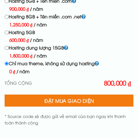
Hosting 5GB + Tên miền .com
900,000
₫
/ năm
Hosting 8GB + Tên miền .com .net
1,250,000
₫
/ năm
Hosting 5GB
600,000
₫
/ năm
Hosting dung lượng 15GB
1,800,000
₫
/ năm
Chỉ mua theme, không sử dụng hosting
0
₫
/ năm
800,000
₫
TỔNG CỘNG
ĐẶT MUA GIAO DIỆN
* Source code sẽ được gửi về email của bạn ngay khi thanh
toán thành công