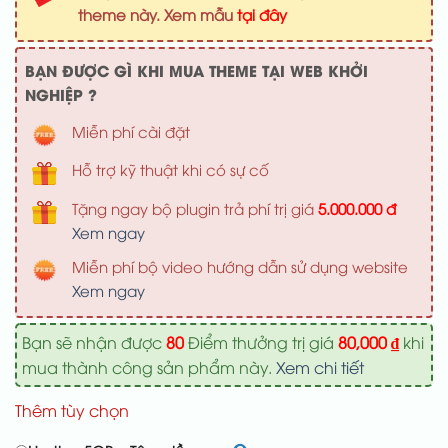
1,100,000 ₫.
là:
theme này. Xem mẫu
tại đây
800,000 ₫
BẠN ĐƯỢC GÌ KHI MUA THEME TẠI WEB KHỞI
NGHIỆP ?
Miễn phí cài đặt
Hỗ trợ kỹ thuật khi có sự cố
Tặng ngay bộ plugin trả phí trị giá
5.000.000 đ
Xem ngay
Miễn phí bộ video hướng dẫn sử dụng website
Xem ngay
Bạn sẽ nhận được
80
Điểm thưởng trị giá
80,000
₫
khi
mua thành công sản phẩm này.
Xem chi tiết
Thêm tùy chọn