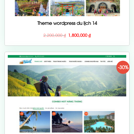
Theme wordpress du lịch 14
Giá
Giá
2,200,000
₫
1,800,000
₫
gốc
hiện
là:
tại
2,200,000 ₫.
là:
1,800,000 ₫.
-30%