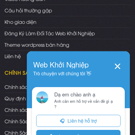
Câu hỏi thường gặp
Kho giao diện
Đăng Ký Làm Đối Tác Web Khởi Nghiệp
Theme wordpress bán hàng
Liên hệ
CHÍNH SÁCH
Chính sách và quy định chung
Quy định và hình thức thanh toán
Chính sách vận chuyển/giao nhận/cài đặt
Chính Sách Bảo Hành, Bảo Trì Theme
Chính Sách Đổi Trả, Hoàn Tiền Sản Phẩm