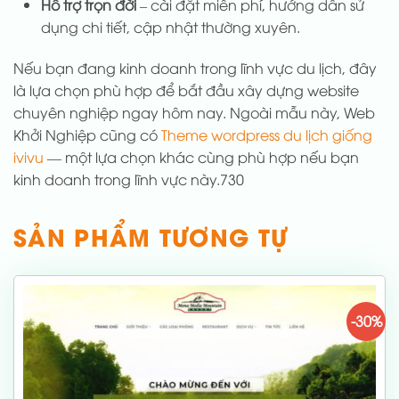
Hỗ trợ trọn đời
– cài đặt miễn phí, hướng dẫn sử
dụng chi tiết, cập nhật thường xuyên.
Nếu bạn đang kinh doanh trong lĩnh vực du lịch, đây
là lựa chọn phù hợp để bắt đầu xây dựng website
chuyên nghiệp ngay hôm nay. Ngoài mẫu này, Web
Khởi Nghiệp cũng có
Theme wordpress du lịch giống
ivivu
— một lựa chọn khác cùng phù hợp nếu bạn
kinh doanh trong lĩnh vực này.730
SẢN PHẨM TƯƠNG TỰ
-30%