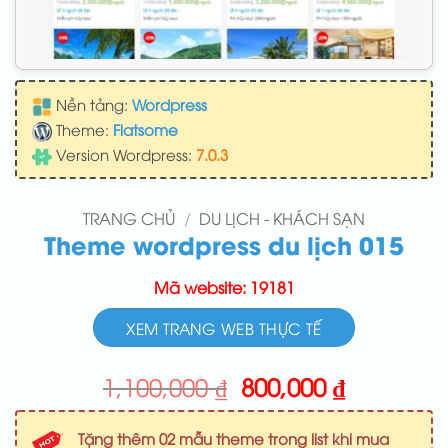
Nền tảng:
Wordpress
Theme:
Flatsome
Version Wordpress:
7.0.3
TRANG CHỦ
/
DU LỊCH - KHÁCH SẠN
Theme wordpress du lịch 015
Mã website: 19181
XEM TRANG WEB THỰC TẾ
Giá
Giá
1,100,000
₫
800,000
₫
gốc
hiện
là:
tại
Tặng thêm 02 mẫu theme trong list khi mua