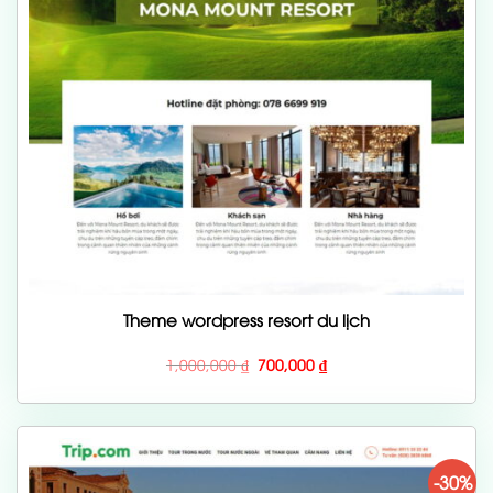
Theme wordpress resort du lịch
Giá
Giá
1,000,000
₫
700,000
₫
gốc
hiện
là:
tại
1,000,000 ₫.
là:
700,000 ₫.
-30%