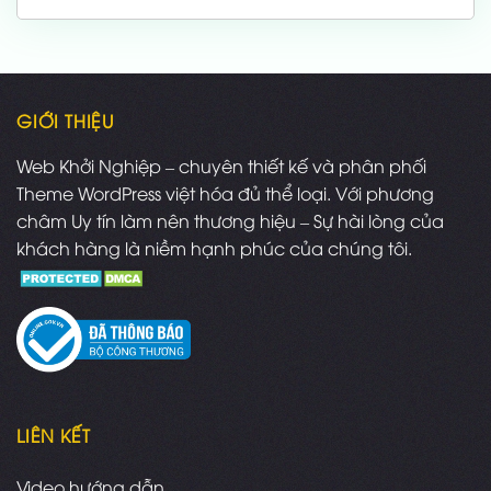
là:
tại
3,000,000 ₫.
là:
2,500,000 ₫.
GIỚI THIỆU
Web Khởi Nghiệp – chuyên thiết kế và phân phối
Theme WordPress việt hóa đủ thể loại. Với phương
châm Uy tín làm nên thương hiệu – Sự hài lòng của
khách hàng là niềm hạnh phúc của chúng tôi.
LIÊN KẾT
Video hướng dẫn