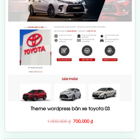
Theme wordpress bán xe toyota 03
Giá
Giá
1,000,000
₫
700,000
₫
gốc
hiện
là:
tại
1,000,000 ₫.
là:
700,000 ₫.