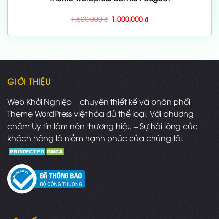
Giá
Giá
1,500,000
₫
1,000,000
₫
gốc
hiện
là:
tại
1,500,000 ₫.
là:
1,000,000 ₫.
GIỚI THIỆU
Web Khởi Nghiệp – chuyên thiết kế và phân phối
Theme WordPress việt hóa đủ thể loại. Với phương
châm Uy tín làm nên thương hiệu – Sự hài lòng của
khách hàng là niềm hạnh phúc của chúng tôi.