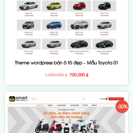
Theme wordpress bán ô tô đẹp – Mẫu Toyota 01
Giá
Giá
1,000,000
₫
700,000
₫
gốc
hiện
là:
tại
1,000,000 ₫.
là:
700,000 ₫.
-30%