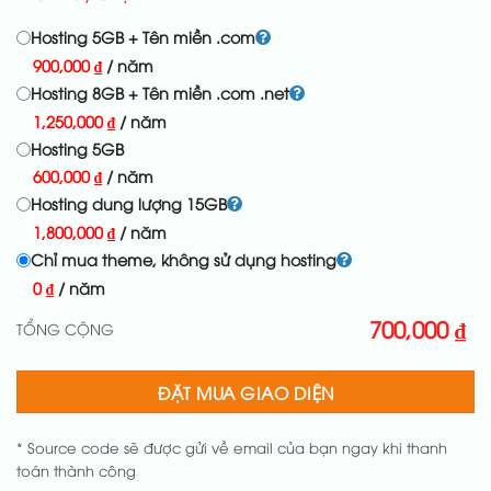
Hosting 5GB + Tên miền .com
900,000
₫
/ năm
Hosting 8GB + Tên miền .com .net
1,250,000
₫
/ năm
Hosting 5GB
600,000
₫
/ năm
Hosting dung lượng 15GB
1,800,000
₫
/ năm
Chỉ mua theme, không sử dụng hosting
0
₫
/ năm
700,000
₫
TỔNG CỘNG
ĐẶT MUA GIAO DIỆN
* Source code sẽ được gửi về email của bạn ngay khi thanh
toán thành công