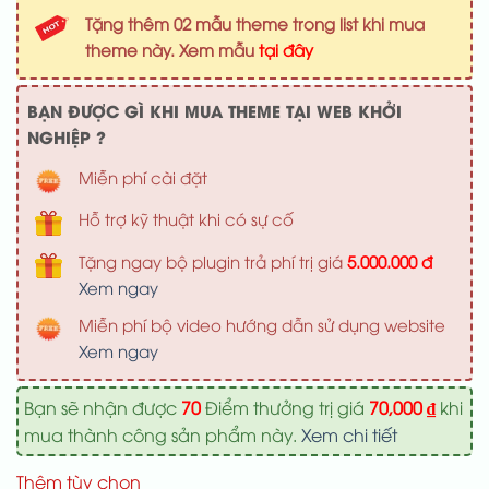
là:
tại
Tặng thêm 02 mẫu theme trong list khi mua
1,000,000 ₫.
là:
theme này. Xem mẫu
tại đây
700,000 ₫
BẠN ĐƯỢC GÌ KHI MUA THEME TẠI WEB KHỞI
NGHIỆP ?
Miễn phí cài đặt
Hỗ trợ kỹ thuật khi có sự cố
Tặng ngay bộ plugin trả phí trị giá
5.000.000 đ
Xem ngay
Miễn phí bộ video hướng dẫn sử dụng website
Xem ngay
Bạn sẽ nhận được
70
Điểm thưởng trị giá
70,000
₫
khi
mua thành công sản phẩm này.
Xem chi tiết
Thêm tùy chọn