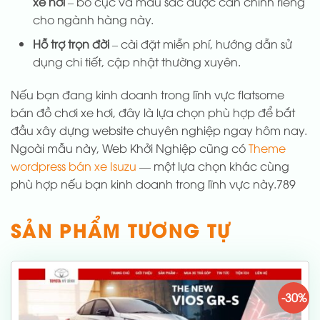
xe hơi
– bố cục và màu sắc được cân chỉnh riêng
cho ngành hàng này.
Hỗ trợ trọn đời
– cài đặt miễn phí, hướng dẫn sử
dụng chi tiết, cập nhật thường xuyên.
Nếu bạn đang kinh doanh trong lĩnh vực flatsome
bán đồ chơi xe hơi, đây là lựa chọn phù hợp để bắt
đầu xây dựng website chuyên nghiệp ngay hôm nay.
Ngoài mẫu này, Web Khởi Nghiệp cũng có
Theme
wordpress bán xe Isuzu
— một lựa chọn khác cùng
phù hợp nếu bạn kinh doanh trong lĩnh vực này.789
SẢN PHẨM TƯƠNG TỰ
-30%