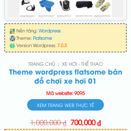
Nền tảng:
Wordpress
Theme:
Flatsome
Version Wordpress:
7.0.3
TRANG CHỦ
/
XE HƠI - THỂ THAO
Theme wordpress flatsome bán
đồ chơi xe hơi 01
Mã website: 9095
XEM TRANG WEB THỰC TẾ
Giá
Giá
1,000,000
₫
700,000
₫
gốc
hiện