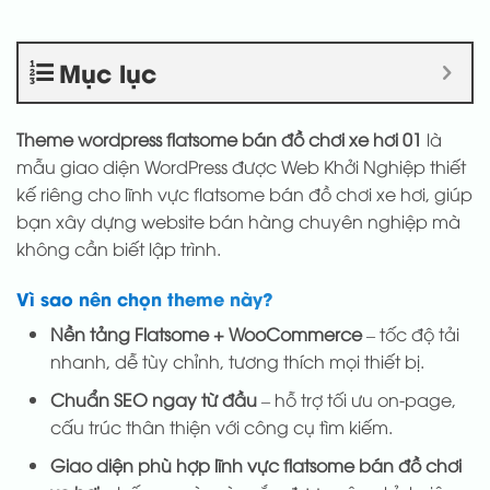
Mục lục
Theme wordpress flatsome bán đồ chơi xe hơi 01
là
mẫu giao diện WordPress được Web Khởi Nghiệp thiết
kế riêng cho lĩnh vực flatsome bán đồ chơi xe hơi, giúp
bạn xây dựng website bán hàng chuyên nghiệp mà
không cần biết lập trình.
Vì sao nên chọn theme này?
Nền tảng Flatsome + WooCommerce
– tốc độ tải
nhanh, dễ tùy chỉnh, tương thích mọi thiết bị.
Chuẩn SEO ngay từ đầu
– hỗ trợ tối ưu on-page,
cấu trúc thân thiện với công cụ tìm kiếm.
Giao diện phù hợp lĩnh vực flatsome bán đồ chơi