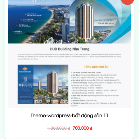
Theme-wordpress-bất động sản 11
Giá
Giá
1,000,000
₫
700,000
₫
gốc
hiện
là:
tại