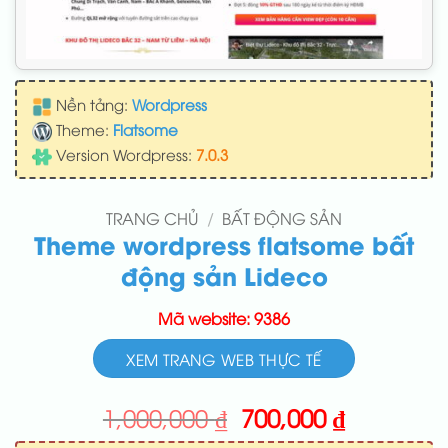
Nền tảng:
Wordpress
Theme:
Flatsome
Version Wordpress:
7.0.3
TRANG CHỦ
/
BẤT ĐỘNG SẢN
Theme wordpress flatsome bất
động sản Lideco
Mã website: 9386
XEM TRANG WEB THỰC TẾ
Giá
Giá
1,000,000
₫
700,000
₫
gốc
hiện