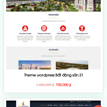
Theme wordpress Bất động sản 21
Giá
Giá
1,000,000
₫
700,000
₫
gốc
hiện
là:
tại
1,000,000 ₫.
là:
700,000 ₫.