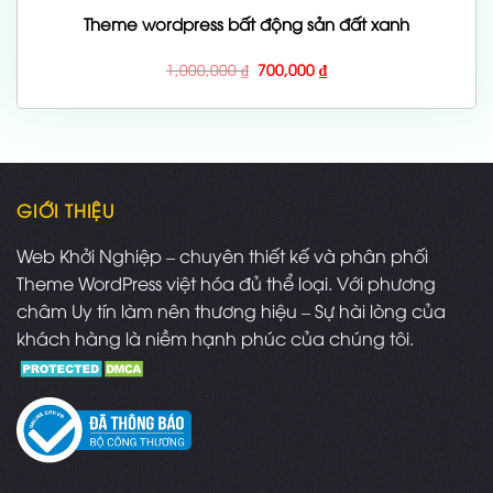
Theme wordpress bất động sản đất xanh
Giá
Giá
1,000,000
₫
700,000
₫
gốc
hiện
là:
tại
1,000,000 ₫.
là:
700,000 ₫.
GIỚI THIỆU
Web Khởi Nghiệp – chuyên thiết kế và phân phối
Theme WordPress việt hóa đủ thể loại. Với phương
châm Uy tín làm nên thương hiệu – Sự hài lòng của
khách hàng là niềm hạnh phúc của chúng tôi.