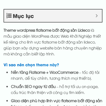
Mục lục
Theme wordpress flatsome bất động sản Lideco
là
mẫu giao diện WordPress được Web Khởi Nghiệp thiết
kế riêng cho lĩnh vực flatsome bất động sản lideco,
giúp bạn xây dựng website bán hàng chuyên nghiệp
mà không cần biết lập trình.
Vì sao nên chọn theme này?
Nền tảng Flatsome + WooCommerce
– tốc độ tải
nhanh, dễ tùy chỉnh, tương thích mọi thiết bị.
Chuẩn SEO ngay từ đầu
– hỗ trợ tối ưu on-page,
cấu trúc thân thiện với công cụ tìm kiếm.
Giao diện phù hợp lĩnh vực flatsome bất động sản