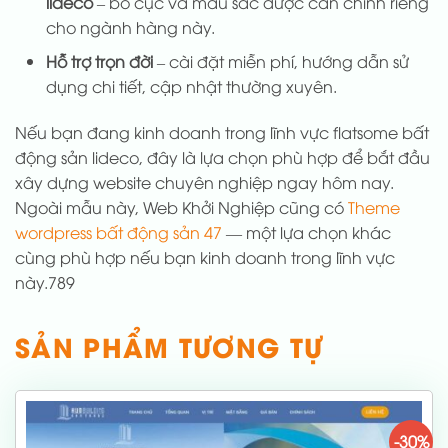
lideco
– bố cục và màu sắc được cân chỉnh riêng
cho ngành hàng này.
Hỗ trợ trọn đời
– cài đặt miễn phí, hướng dẫn sử
dụng chi tiết, cập nhật thường xuyên.
Nếu bạn đang kinh doanh trong lĩnh vực flatsome bất
động sản lideco, đây là lựa chọn phù hợp để bắt đầu
xây dựng website chuyên nghiệp ngay hôm nay.
Ngoài mẫu này, Web Khởi Nghiệp cũng có
Theme
wordpress bất động sản 47
— một lựa chọn khác
cùng phù hợp nếu bạn kinh doanh trong lĩnh vực
này.789
SẢN PHẨM TƯƠNG TỰ
-30%