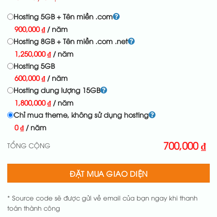
Hosting 5GB + Tên miền .com
900,000
₫
/ năm
Hosting 8GB + Tên miền .com .net
1,250,000
₫
/ năm
Hosting 5GB
600,000
₫
/ năm
Hosting dung lượng 15GB
1,800,000
₫
/ năm
Chỉ mua theme, không sử dụng hosting
0
₫
/ năm
700,000
₫
TỔNG CỘNG
ĐẶT MUA GIAO DIỆN
* Source code sẽ được gửi về email của bạn ngay khi thanh
toán thành công