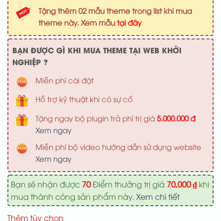
là:
tại
Tặng thêm 02 mẫu theme trong list khi mua
1,000,000 ₫.
là:
theme này. Xem mẫu
tại đây
700,000 ₫
BẠN ĐƯỢC GÌ KHI MUA THEME TẠI WEB KHỞI
NGHIỆP ?
Miễn phí cài đặt
Hỗ trợ kỹ thuật khi có sự cố
Tặng ngay bộ plugin trả phí trị giá
5.000.000 đ
Xem ngay
Miễn phí bộ video hướng dẫn sử dụng website
Xem ngay
Bạn sẽ nhận được
70
Điểm thưởng trị giá
70,000
₫
khi
mua thành công sản phẩm này.
Xem chi tiết
Thêm tùy chọn