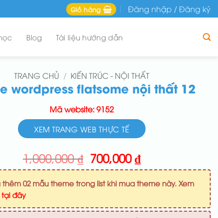
Đăng nhập / Đăng ký
Giỏ hàng
học
Blog
Tài liệu hướng dẫn
TRANG CHỦ
/
KIẾN TRÚC - NỘI THẤT
 wordpress flatsome nội thất 12
Mã website: 9152
XEM TRANG WEB THỰC TẾ
Giá
Giá
1,000,000
₫
700,000
₫
gốc
hiện
là:
tại
 thêm 02 mẫu theme trong list khi mua theme này. Xem
1,000,000 ₫.
là:
u
tại đây
700,000 ₫.