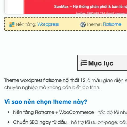
Nền tảng:
Wordpress
Theme:
Flatsome
Mục lục
Theme wordpress flatsome nội thất 12
là mẫu giao diện W
chuyên nghiệp mà không cần biết lập trình.
Vì sao nên chọn theme này?
Nền tảng Flatsome + WooCommerce
– tốc độ tải nh
Chuẩn SEO ngay từ đầu
– hỗ trợ tối ưu on-page, cấu