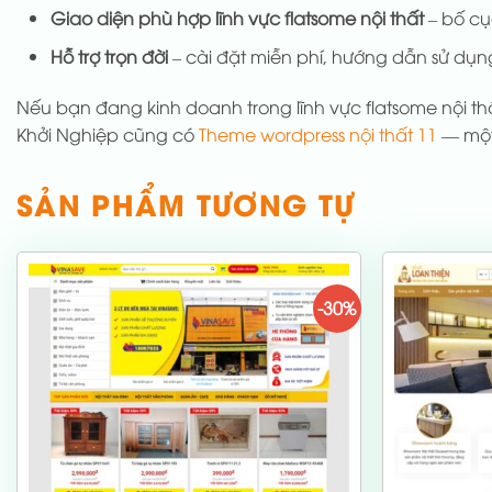
Giao diện phù hợp lĩnh vực flatsome nội thất
– bố cụ
Hỗ trợ trọn đời
– cài đặt miễn phí, hướng dẫn sử dụng
Nếu bạn đang kinh doanh trong lĩnh vực flatsome nội 
Khởi Nghiệp cũng có
Theme wordpress nội thất 11
— một
SẢN PHẨM TƯƠNG TỰ
-30%