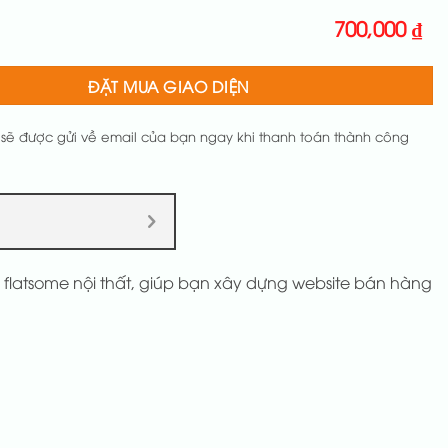
700,000
₫
ĐẶT MUA GIAO DIỆN
 sẽ được gửi về email của bạn ngay khi thanh toán thành công
c flatsome nội thất, giúp bạn xây dựng website bán hàng