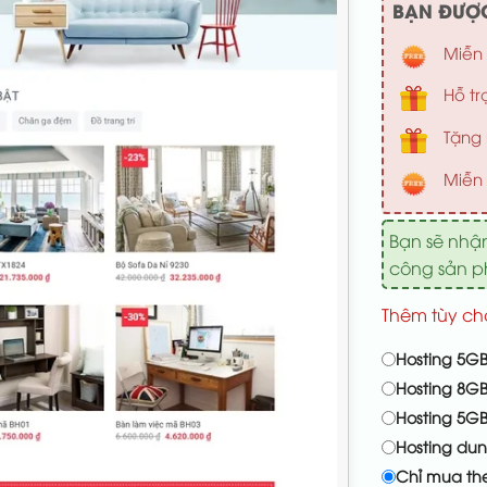
BẠN ĐƯỢC
Miễn 
Hỗ tr
Tặng 
Miễn 
Bạn sẽ nhậ
công sản 
Thêm tùy ch
Hosting 5GB
Hosting 8GB
Hosting 5G
Hosting du
Chỉ mua th