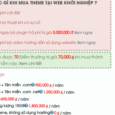
 GÌ KHI MUA THEME TẠI WEB KHỞI NGHIỆP ?
phí cài đặt
ợ kỹ thuật khi có sự cố
ngay bộ plugin trả phí trị giá
5.000.000 đ
Xem ngay
phí bộ video hướng dẫn sử dụng website
Xem ngay
n được
70
Điểm thưởng trị giá
70,000
₫
khi mua thành
phẩm này.
Xem chi tiết
ọn
 + Tên miền .com
900,000
₫
/ năm
 + Tên miền .com .net
1,250,000
₫
/ năm
B
600,000
₫
/ năm
ng lượng 15GB
1,800,000
₫
/ năm
eme, không sử dụng hosting
0
₫
/ năm