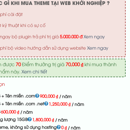
 GÌ KHI MUA THEME TẠI WEB KHỞI NGHIỆP ?
phí cài đặt
ợ kỹ thuật khi có sự cố
ngay bộ plugin trả phí trị giá
5.000.000 đ
Xem ngay
phí bộ video hướng dẫn sử dụng website
Xem ngay
n được
70
Điểm thưởng trị giá
70,000
₫
khi mua thành
phẩm này.
Xem chi tiết
ọn
 + Tên miền .com
900,000
₫
/ năm
 + Tên miền .com .net
1,250,000
₫
/ năm
B
600,000
₫
/ năm
ng lượng 15GB
1,800,000
₫
/ năm
eme, không sử dụng hosting
0
₫
/ năm