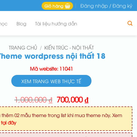
Đăng nhập / Đăng ký
Giỏ hàng
học
Blog
Tài liệu hướng dẫn
TRANG CHỦ
/
KIẾN TRÚC - NỘI THẤT
Theme wordpress nội thất 18
Mã website: 11041
XEM TRANG WEB THỰC TẾ
Giá
Giá
1,000,000
₫
700,000
₫
gốc
hiện
là:
tại
 thêm 02 mẫu theme trong list khi mua theme này. Xem
1,000,000 ₫.
là:
u
tại đây
700,000 ₫.