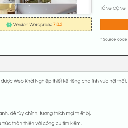
TỔNG CỘNG
Version Wordpress:
7.0.3
* Source code
 được Web Khởi Nghiệp thiết kế riêng cho lĩnh vực nội th
anh, dễ tùy chỉnh, tương thích mọi thiết bị.
 trúc thân thiện với công cụ tìm kiếm.