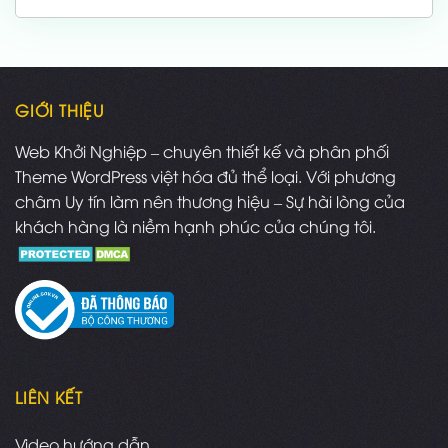
là:
tại
1,000,000 ₫.
là:
700,000 ₫.
GIỚI THIỆU
Web Khởi Nghiệp – chuyên thiết kế và phân phối
Theme WordPress việt hóa đủ thể loại. Với phương
châm Uy tín làm nên thương hiệu – Sự hài lòng của
khách hàng là niềm hạnh phúc của chúng tôi.
LIÊN KẾT
Video hướng dẫn