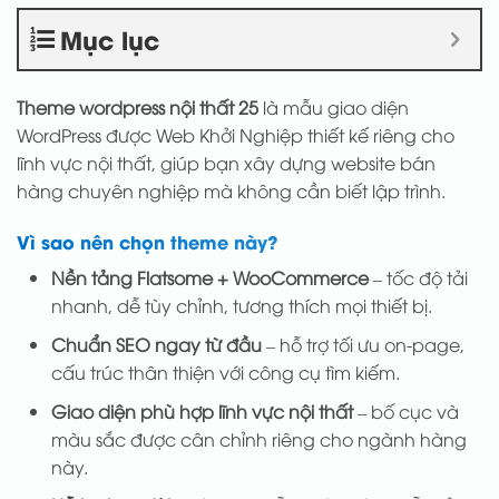
Mục lục
Theme wordpress nội thất 25
là mẫu giao diện
WordPress được Web Khởi Nghiệp thiết kế riêng cho
lĩnh vực nội thất, giúp bạn xây dựng website bán
hàng chuyên nghiệp mà không cần biết lập trình.
Vì sao nên chọn theme này?
Nền tảng Flatsome + WooCommerce
– tốc độ tải
nhanh, dễ tùy chỉnh, tương thích mọi thiết bị.
Chuẩn SEO ngay từ đầu
– hỗ trợ tối ưu on-page,
cấu trúc thân thiện với công cụ tìm kiếm.
Giao diện phù hợp lĩnh vực nội thất
– bố cục và
màu sắc được cân chỉnh riêng cho ngành hàng
này.