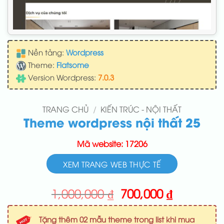
Nền tảng:
Wordpress
Theme:
Flatsome
Version Wordpress:
7.0.3
TRANG CHỦ
/
KIẾN TRÚC - NỘI THẤT
Theme wordpress nội thất 25
Mã website: 17206
XEM TRANG WEB THỰC TẾ
Giá
Giá
1,000,000
₫
700,000
₫
gốc
hiện
là:
tại
Tặng thêm 02 mẫu theme trong list khi mua