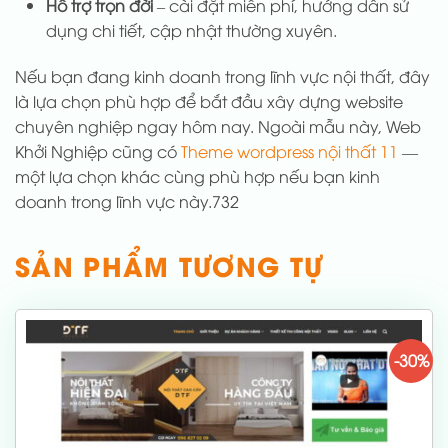
Hỗ trợ trọn đời
– cài đặt miễn phí, hướng dẫn sử
dụng chi tiết, cập nhật thường xuyên.
Nếu bạn đang kinh doanh trong lĩnh vực nội thất, đây
là lựa chọn phù hợp để bắt đầu xây dựng website
chuyên nghiệp ngay hôm nay. Ngoài mẫu này, Web
Khởi Nghiệp cũng có
Theme wordpress nội thất 11
—
một lựa chọn khác cùng phù hợp nếu bạn kinh
doanh trong lĩnh vực này.732
SẢN PHẨM TƯƠNG TỰ
-30%