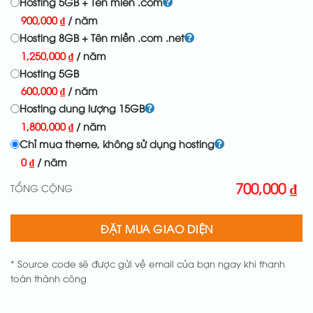
Hosting 5GB + Tên miền .com
900,000
₫
/ năm
Hosting 8GB + Tên miền .com .net
1,250,000
₫
/ năm
Hosting 5GB
600,000
₫
/ năm
Hosting dung lượng 15GB
1,800,000
₫
/ năm
Chỉ mua theme, không sử dụng hosting
0
₫
/ năm
700,000
₫
TỔNG CỘNG
ĐẶT MUA GIAO DIỆN
* Source code sẽ được gửi về email của bạn ngay khi thanh
toán thành công