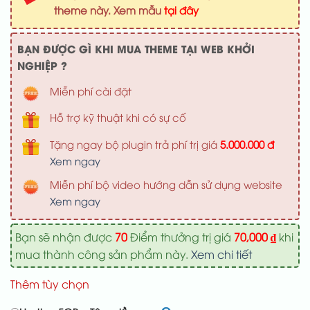
1,000,000 ₫.
là:
theme này. Xem mẫu
tại đây
700,000 ₫
BẠN ĐƯỢC GÌ KHI MUA THEME TẠI WEB KHỞI
NGHIỆP ?
Miễn phí cài đặt
Hỗ trợ kỹ thuật khi có sự cố
Tặng ngay bộ plugin trả phí trị giá
5.000.000 đ
Xem ngay
Miễn phí bộ video hướng dẫn sử dụng website
Xem ngay
Bạn sẽ nhận được
70
Điểm thưởng trị giá
70,000
₫
khi
mua thành công sản phẩm này.
Xem chi tiết
Thêm tùy chọn