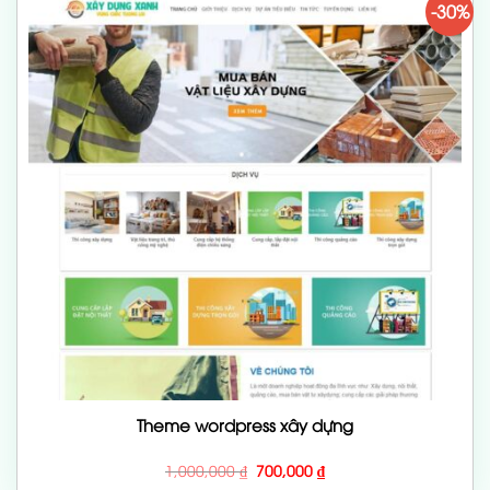
-30%
Theme wordpress xây dựng
Giá
Giá
1,000,000
₫
700,000
₫
gốc
hiện