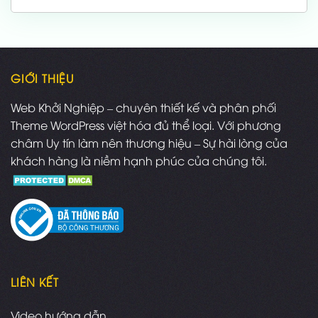
là:
tại
1,000,000 ₫.
là:
700,000 ₫.
GIỚI THIỆU
Web Khởi Nghiệp – chuyên thiết kế và phân phối
Theme WordPress việt hóa đủ thể loại. Với phương
châm Uy tín làm nên thương hiệu – Sự hài lòng của
khách hàng là niềm hạnh phúc của chúng tôi.
LIÊN KẾT
Video hướng dẫn