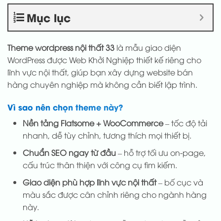
Mục lục
Theme wordpress nội thất 33
là mẫu giao diện
WordPress được Web Khởi Nghiệp thiết kế riêng cho
lĩnh vực nội thất, giúp bạn xây dựng website bán
hàng chuyên nghiệp mà không cần biết lập trình.
Vì sao nên chọn theme này?
Nền tảng Flatsome + WooCommerce
– tốc độ tải
nhanh, dễ tùy chỉnh, tương thích mọi thiết bị.
Chuẩn SEO ngay từ đầu
– hỗ trợ tối ưu on-page,
cấu trúc thân thiện với công cụ tìm kiếm.
Giao diện phù hợp lĩnh vực nội thất
– bố cục và
màu sắc được cân chỉnh riêng cho ngành hàng
này.