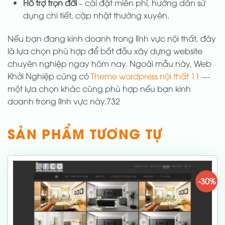
Hỗ trợ trọn đời
– cài đặt miễn phí, hướng dẫn sử
dụng chi tiết, cập nhật thường xuyên.
Nếu bạn đang kinh doanh trong lĩnh vực nội thất, đây
là lựa chọn phù hợp để bắt đầu xây dựng website
chuyên nghiệp ngay hôm nay. Ngoài mẫu này, Web
Khởi Nghiệp cũng có
Theme wordpress nội thất 11
—
một lựa chọn khác cùng phù hợp nếu bạn kinh
doanh trong lĩnh vực này.732
SẢN PHẨM TƯƠNG TỰ
-30%