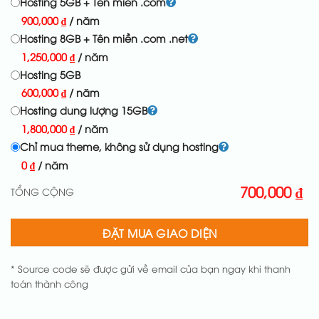
Hosting 5GB + Tên miền .com
900,000
₫
/ năm
Hosting 8GB + Tên miền .com .net
1,250,000
₫
/ năm
Hosting 5GB
600,000
₫
/ năm
Hosting dung lượng 15GB
1,800,000
₫
/ năm
Chỉ mua theme, không sử dụng hosting
0
₫
/ năm
700,000
₫
TỔNG CỘNG
ĐẶT MUA GIAO DIỆN
* Source code sẽ được gửi về email của bạn ngay khi thanh
toán thành công