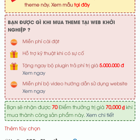
1,000,000 ₫.
là:
theme này. Xem mẫu
tại đây
700,000 ₫
BẠN ĐƯỢC GÌ KHI MUA THEME TẠI WEB KHỞI
NGHIỆP ?
Miễn phí cài đặt
Hỗ trợ kỹ thuật khi có sự cố
Tặng ngay bộ plugin trả phí trị giá
5.000.000 đ
Xem ngay
Miễn phí bộ video hướng dẫn sử dụng website
Xem ngay
Bạn sẽ nhận được
70
Điểm thưởng trị giá
70,000
₫
khi
mua thành công sản phẩm này.
Xem chi tiết
Thêm tùy chọn