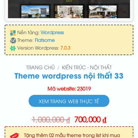
Nền tảng:
Wordpress
Theme:
Flatsome
Version Wordpress:
7.0.3
TRANG CHỦ
/
KIẾN TRÚC - NỘI THẤT
Theme wordpress nội thất 33
Mã website: 23019
XEM TRANG WEB THỰC TẾ
Giá
Giá
1,000,000
₫
700,000
₫
gốc
hiện
là:
tại
Tặng thêm 02 mẫu theme trong list khi mua