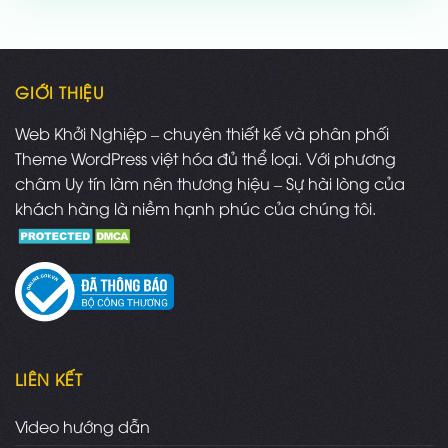
1,000,000 ₫.
là:
700,000 ₫.
GIỚI THIỆU
Web Khởi Nghiệp – chuyên thiết kế và phân phối
Theme WordPress việt hóa đủ thể loại. Với phương
châm Uy tín làm nên thương hiệu – Sự hài lòng của
khách hàng là niềm hạnh phúc của chúng tôi.
LIÊN KẾT
Video hướng dẫn