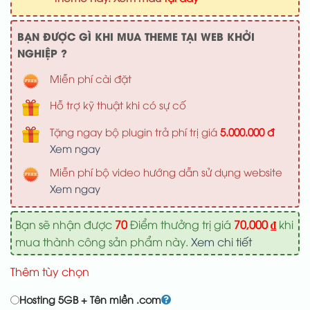
700,000 ₫
BẠN ĐƯỢC GÌ KHI MUA THEME TẠI WEB KHỞI
NGHIỆP ?
Miễn phí cài đặt
Hỗ trợ kỹ thuật khi có sự cố
Tặng ngay bộ plugin trả phí trị giá
5.000.000 đ
Xem ngay
Miễn phí bộ video hướng dẫn sử dụng website
Xem ngay
Bạn sẽ nhận được
70
Điểm thưởng trị giá
70,000
₫
khi
mua thành công sản phẩm này.
Xem chi tiết
Thêm tùy chọn
Hosting 5GB + Tên miền .com