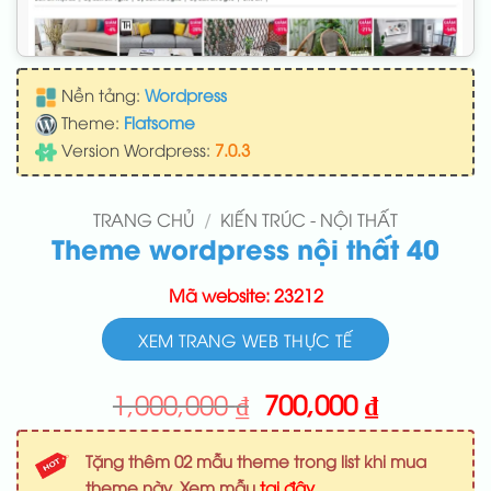
Nền tảng:
Wordpress
Theme:
Flatsome
Version Wordpress:
7.0.3
TRANG CHỦ
/
KIẾN TRÚC - NỘI THẤT
Theme wordpress nội thất 40
Mã website: 23212
XEM TRANG WEB THỰC TẾ
Giá
Giá
1,000,000
₫
700,000
₫
gốc
hiện
là:
tại
Tặng thêm 02 mẫu theme trong list khi mua
1,000,000 ₫.
là:
theme này. Xem mẫu
tại đây