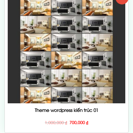
Theme wordpress kiến trúc 01
Giá
Giá
1,000,000
₫
700,000
₫
gốc
hiện
là:
tại