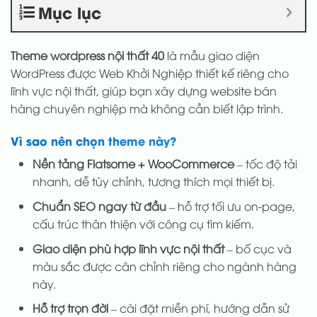
Mục lục
Theme wordpress nội thất 40
là mẫu giao diện
WordPress được Web Khởi Nghiệp thiết kế riêng cho
lĩnh vực nội thất, giúp bạn xây dựng website bán
hàng chuyên nghiệp mà không cần biết lập trình.
Vì sao nên chọn theme này?
Nền tảng Flatsome + WooCommerce
– tốc độ tải
nhanh, dễ tùy chỉnh, tương thích mọi thiết bị.
Chuẩn SEO ngay từ đầu
– hỗ trợ tối ưu on-page,
cấu trúc thân thiện với công cụ tìm kiếm.
Giao diện phù hợp lĩnh vực nội thất
– bố cục và
màu sắc được cân chỉnh riêng cho ngành hàng
này.
Hỗ trợ trọn đời
– cài đặt miễn phí, hướng dẫn sử