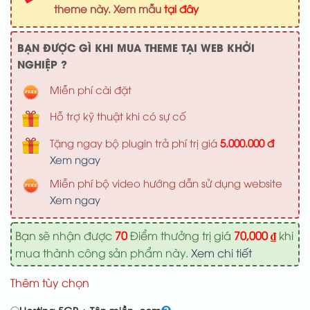
1,000,000 ₫.
là:
theme này. Xem mẫu
tại đây
700,000 ₫
BẠN ĐƯỢC GÌ KHI MUA THEME TẠI WEB KHỞI
NGHIỆP ?
Miễn phí cài đặt
Hỗ trợ kỹ thuật khi có sự cố
Tặng ngay bộ plugin trả phí trị giá
5.000.000 đ
Xem ngay
Miễn phí bộ video hướng dẫn sử dụng website
Xem ngay
Bạn sẽ nhận được
70
Điểm thưởng trị giá
70,000
₫
khi
mua thành công sản phẩm này.
Xem chi tiết
Thêm tùy chọn