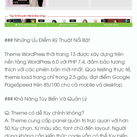
### Những Ưu Điểm Kỹ Thuật Nổi Bật
Theme WordPress thời trang 13 được xây dựng trên
nền tảng WordPress 6.0 với PHP 7.4, đảm bảo tương
thích với các phiên bản mới nhất. Qua testing thực tế,
theme load trang chỉ trong 2.5 giây, đạt điểm Google
PageSpeed trên 85/100 cho cả mobile và desktop.
### Khả Năng Tùy Biến Và Quản Lý
Q: Theme có dễ tùy chỉnh không?
A: Theme cung cấp panel quản trị trực quan với hơn
50 tùy chọn, từ màu sắc, font chữ đến layout. Người
dùng không cần kiến thức code vẫn có thể tùy biến