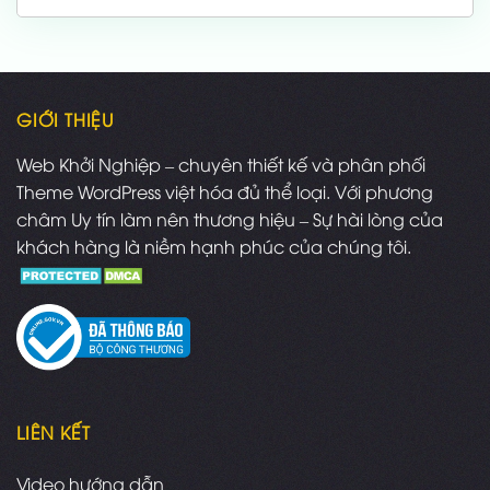
là:
tại
1,000,000 ₫.
là:
700,000 ₫.
GIỚI THIỆU
Web Khởi Nghiệp – chuyên thiết kế và phân phối
Theme WordPress việt hóa đủ thể loại. Với phương
châm Uy tín làm nên thương hiệu – Sự hài lòng của
khách hàng là niềm hạnh phúc của chúng tôi.
LIÊN KẾT
Video hướng dẫn