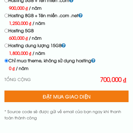
Hosting 5GB + Tên miền .com
900,000
₫
/ năm
Hosting 8GB + Tên miền .com .net
1,250,000
₫
/ năm
Hosting 5GB
600,000
₫
/ năm
Hosting dung lượng 15GB
1,800,000
₫
/ năm
Chỉ mua theme, không sử dụng hosting
0
₫
/ năm
700,000
₫
TỔNG CỘNG
ĐẶT MUA GIAO DIỆN
* Source code sẽ được gửi về email của bạn ngay khi thanh
toán thành công