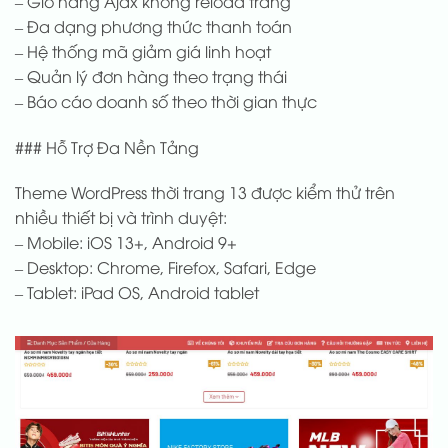
– Giỏ hàng Ajax không reload trang
– Đa dạng phương thức thanh toán
– Hệ thống mã giảm giá linh hoạt
– Quản lý đơn hàng theo trạng thái
– Báo cáo doanh số theo thời gian thực
### Hỗ Trợ Đa Nền Tảng
Theme WordPress thời trang 13 được kiểm thử trên
nhiều thiết bị và trình duyệt:
– Mobile: iOS 13+, Android 9+
– Desktop: Chrome, Firefox, Safari, Edge
– Tablet: iPad OS, Android tablet