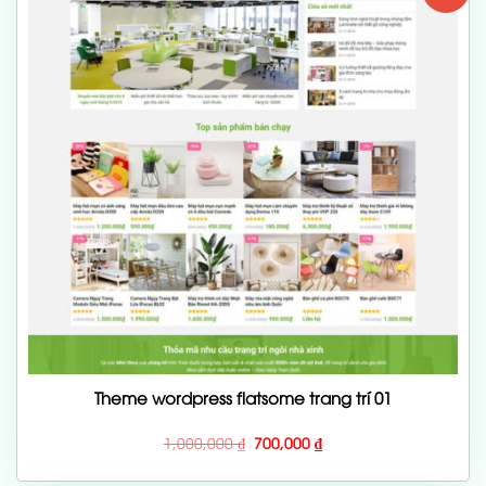
Theme wordpress flatsome trang trí 01
Giá
Giá
1,000,000
₫
700,000
₫
gốc
hiện
là:
tại
1,000,000 ₫.
là: