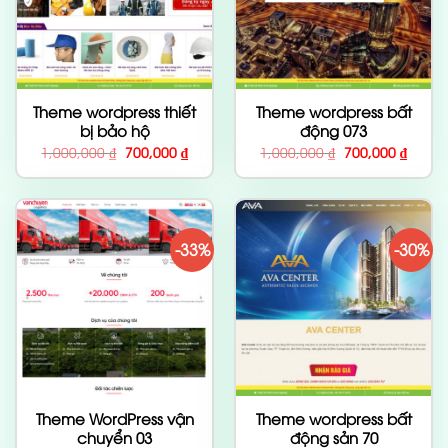
Theme wordpress thiết
Theme wordpress bất
bị bảo hộ
động 073
Giá
Giá
Giá
Giá
1,000,000
₫
700,000
₫
1,000,000
₫
700,000
₫
gốc
hiện
gốc
hiện
là:
tại
là:
tại
1,000,000 ₫.
là:
1,000,000 ₫.
là:
700,000 ₫.
700,00
-33%
-30%
Theme WordPress vận
Theme wordpress bất
chuyển 03
động sản 70