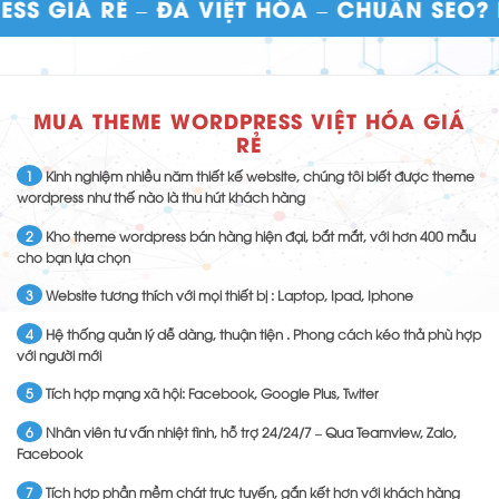
RẺ – ĐÃ VIỆT HÓA – CHUẨN SEO? HÃY ĐẾ
MUA THEME WORDPRESS VIỆT HÓA GIÁ
RẺ
1
Kinh nghiệm nhiều năm thiết kế website, chúng tôi biết được theme
wordpress như thế nào là thu hút khách hàng
2
Kho theme wordpress bán hàng hiện đại, bắt mắt, với hơn 400 mẫu
cho bạn lựa chọn
3
Website tương thích với mọi thiết bị : Laptop, Ipad, Iphone
4
Hệ thống quản lý dễ dàng, thuận tiện . Phong cách kéo thả phù hợp
với người mới
5
Tích hợp mạng xã hội: Facebook, Google Plus, Twiter
6
Nhân viên tư vấn nhiệt tình, hỗ trợ 24/24/7 – Qua Teamview, Zalo,
Facebook
7
Tích hợp phần mềm chát trực tuyến, gắn kết hơn với khách hàng