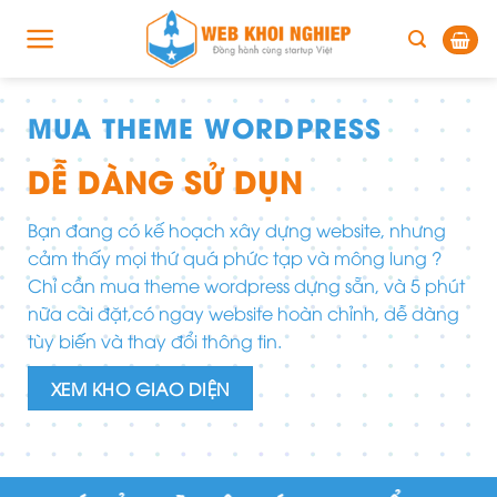
Skip
to
content
MUA THEME WORDPRESS
K
G
DỄ DÀNG SỬ DỤNG
Chú
Bạn đang có kế hoạch xây dựng website, nhưng
lượ
cảm thấy mọi thứ quá phức tạp và mông lung ?
g
với
Chỉ cần mua theme wordpress dựng sẵn, và 5 phút
ần
nữa cài đặt,có ngay website hoàn chỉnh, dễ dàng
iện
tùy biến và thay đổi thông tin.
XEM KHO GIAO DIỆN