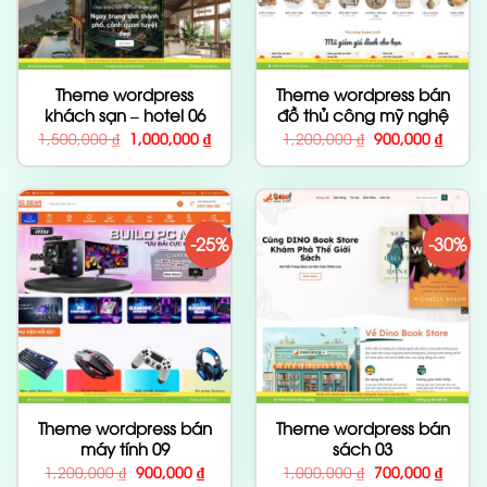
Theme wordpress
Theme wordpress bán
khách sạn – hotel 06
đồ thủ công mỹ nghệ
Giá
Giá
Giá
Giá
1,500,000
₫
1,000,000
₫
1,200,000
₫
900,000
₫
gốc
hiện
gốc
hiện
là:
tại
là:
tại
1,500,000 ₫.
là:
1,200,000 ₫.
là:
1,000,000 ₫.
900,00
-25%
-30%
Theme wordpress bán
Theme wordpress bán
máy tính 09
sách 03
Giá
Giá
Giá
Giá
1,200,000
₫
900,000
₫
1,000,000
₫
700,000
₫
gốc
hiện
gốc
hiện