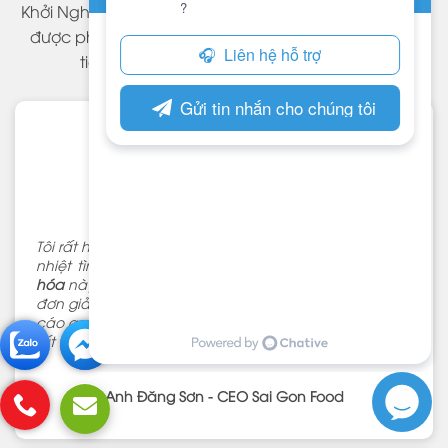
Khởi Nghiệp làm ra mang lại hiệu quả & khách hàng
được phục vụ tận tình, cảm thấy hài lòng – là mục
tiêu mà Web Khởi Nghiệp hướng đến.
Tôi rất hài lòng với dịch vụ ở Web Khởi Nghiệp. Nhanh-
nhiệt tình-chi phí tốt. Nhờ
mua theme wordpress việt
hóa
này mà công việc thiết kế website của tôi trở nên
đơn giản hơn. Sau khi có website thì việc chạy quảng
cáo google, facebookcủa công ty linh hoạt hơn trước
rất nhiều.
Anh Đăng Sơn - CEO Sai Gon Food