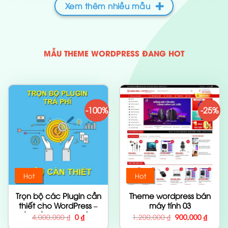
Xem thêm nhiều mẫu
MẪU THEME WORDPRESS ĐANG HOT
-100%
-25%
Hot
Hot
Trọn bộ các Plugin cần
Theme wordpress bán
thiết cho WordPress –
máy tính 03
Bản trả phí siêu khủng
Giá
Giá
Giá
Giá
4,000,000
₫
0
₫
1,200,000
₫
900,000
₫
gốc
hiện
gốc
hiện