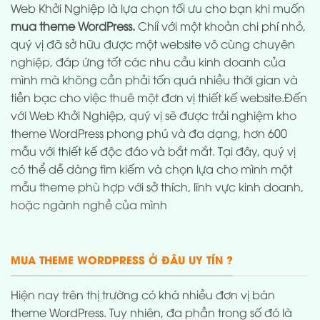
Web Khởi Nghiệp là lựa chọn tối ưu cho bạn khi muốn
mua theme WordPress.
Chiỉ với một khoản chi phí nhỏ,
quý vị đã sở hữu được một website vô cùng chuyên
nghiệp, đáp ứng tốt các nhu cầu kinh doanh của
mình mà không cần phải tốn quá nhiều thời gian và
tiền bạc cho việc thuê một đơn vị thiết kế website.Đến
với Web Khởi Nghiệp, quý vị sẽ được trải nghiệm kho
theme WordPress phong phú và đa dạng, hơn 600
mẫu với thiết kế độc đáo và bắt mắt. Tại đây, quý vị
có thể dễ dàng tìm kiếm và chọn lựa cho mình một
mẫu theme phù hợp với sở thích, lĩnh vực kinh doanh,
hoặc ngành nghề của mình
MUA THEME WORDPRESS Ở ĐÂU UY TÍN ?
Hiện nay trên thị trường có khá nhiều đơn vị bán
theme WordPress. Tuy nhiên, đa phần trong số đó là