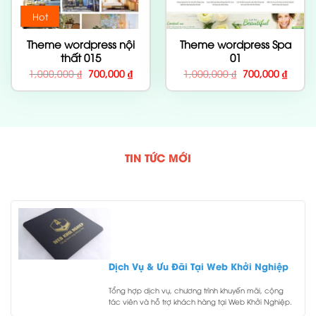
Hot
Theme wordpress nội
Theme wordpress Spa
thất 015
01
Giá
Giá
Giá
Giá
1,000,000
₫
700,000
₫
1,000,000
₫
700,000
₫
gốc
hiện
gốc
hiện
là:
tại
là:
tại
1,000,000 ₫.
là:
1,000,000 ₫.
là:
700,000 ₫.
700,00
TIN TỨC MỚI
Dịch Vụ & Ưu Đãi Tại Web Khởi Nghiệp
Tổng hợp dịch vụ, chương trình khuyến mãi, cộng
tác viên và hỗ trợ khách hàng tại Web Khởi Nghiệp.