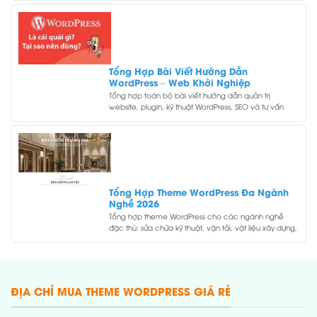
Tổng Hợp Bài Viết Hướng Dẫn
WordPress – Web Khởi Nghiệp
Tổng hợp toàn bộ bài viết hướng dẫn quản trị
website, plugin, kỹ thuật WordPress, SEO và tư vấn
thiết kế website theo ngành từ Web Khởi Nghiệp.
Tổng Hợp Theme WordPress Đa Ngành
Nghề 2026
Tổng hợp theme WordPress cho các ngành nghề
đặc thù: sửa chữa kỹ thuật, vận tải, vật liệu xây dựng,
phong thủy, y tế, sự kiện, công nghệ và nhiều ngách
khác.
ĐỊA CHỈ MUA THEME WORDPRESS GIÁ RẺ