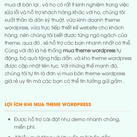
mua đi bán lại , và họ có rất ít kinh nghiệm trong việc
sửa lỗi và hỗ trợ khách hàng.Khác với họ, chúng tôi
xuất thân là dân kỹ thuật, vừa kinh doanh theme
wordpress, vừa trực tiếp thiết kế website cho khách
hàng, nên chúng tôi biết được từng ngõ ngách của
theme, qua đó , sẽ hỗ trợ các bạn nhanh nhất có thể.
Cùng với đó là hệ thống
mua theme wordpress
tự
động, bộ quà tặng hấp dẫn, và kho theme wordpress
được cập nhật liên tục. Với những thế mạnh đó,
chúng tôi tự tin là đơn vị mua bán theme wordpress
giá rẻ uy tín mà các bạn có thể tin tưởng gửi gấm .
LỢI ÍCH KHI MUA THEME WORDPRESS
Được hỗ trợ cài đặt như demo nhanh chóng,
miễn phí.