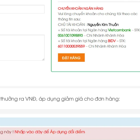
m thưởng ra VNĐ, áp dụng giảm giá cho đơn hàng: