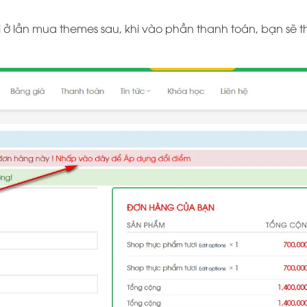
ì ở lần mua themes sau, khi vào phần thanh toán, bạn sẽ 