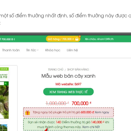
 một số điểm thưởng nhất định, số điểm thưởng này được q
: