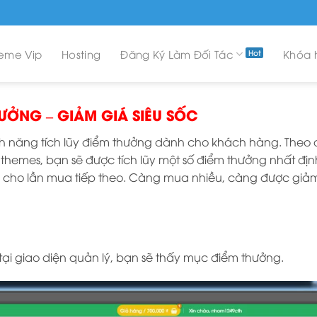
eme Vip
Hosting
Đăng Ký Làm Đối Tác
Khóa 
HƯỞNG – GIẢM GIÁ SIÊU SỐC
 năng tích lũy điểm thưởng dành cho khách hàng. Theo đ
themes, bạn sẽ được tích lũy một số điểm thưởng nhất địn
 cho lần mua tiếp theo. Càng mua nhiều, càng được giảm
tại giao diện quản lý, bạn sẽ thấy mục điểm thưởng.