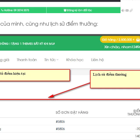
 của mình, cũng như lịch sử điểm thưởng: