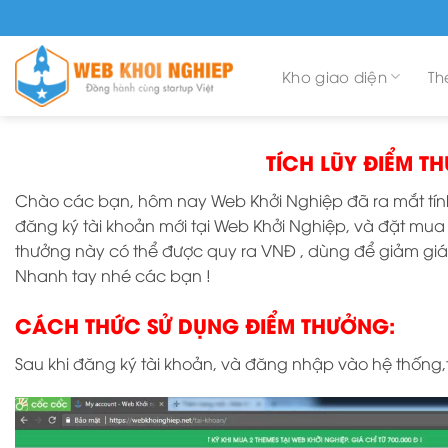
Skip
to
content
Kho giao diện
Th
TÍCH LŨY ĐIỂM T
Chào các bạn, hôm nay Web Khởi Nghiệp đã ra mắt tính
đăng ký tài khoản mới tại Web Khởi Nghiệp, và đặt mua 
thưởng này có thể được quy ra VNĐ , dùng để giảm giá
Nhanh tay nhé các bạn !
CÁCH THỨC SỬ DỤNG ĐIỂM THƯỞNG:
Sau khi đăng ký tài khoản, và đăng nhập vào hệ thống,