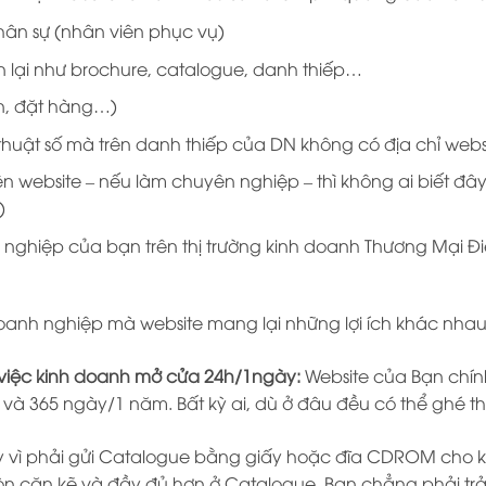
 nhân sự (nhân viên phục vụ)
n lại như brochure, catalogue, danh thiếp…
ấn, đặt hàng…)
thuật số mà trên danh thiếp của DN không có địa chỉ websi
website – nếu làm chuyên nghiệp – thì không ai biết đây 
)
nghiệp của bạn trên thị trường kinh doanh Thương Mại Đi
oanh nghiệp mà website mang lại những lợi ích khác nhau. 
 việc kinh doanh mở cửa 24h/1ngày:
Website của Bạn chín
 và 365 ngày/1 năm. Bất kỳ ai, dù ở đâu đều có thể ghé 
y vì phải gửi Catalogue bằng giấy hoặc đĩa CDROM cho 
òn cặn kẽ và đầy đủ hơn ở Catalogue. Bạn chẳng phải trả