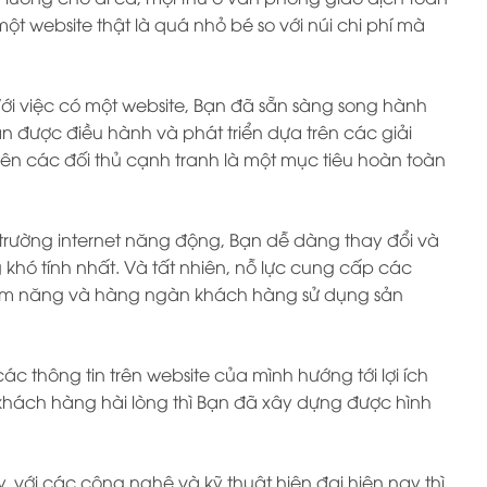
 website thật là quá nhỏ bé so với núi chi phí mà
ới việc có một website, Bạn đã sẵn sàng song hành
ạn được điều hành và phát triển dựa trên các giải
rên các đối thủ cạnh tranh là một mục tiêu hoàn toàn
 trường internet năng động, Bạn dễ dàng thay đổi và
hó tính nhất. Và tất nhiên, nỗ lực cung cấp các
 tiềm năng và hàng ngàn khách hàng sử dụng sản
các thông tin trên website của mình hướng tới lợi ích
 khách hàng hài lòng thì Bạn đã xây dựng được hình
y, với các công nghệ và kỹ thuật hiện đại hiện nay thì