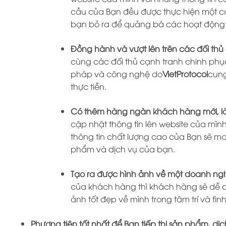
cầu của Bạn đều được thực hiện một các
bạn bỏ ra để quảng bá các hoạt động 
Đồng hành và vượt lên trên các đối thủ
cùng các đối thủ cạnh tranh chinh phục 
pháp và công nghệ do
VietProtocol
cung
thực tiễn.
Có thêm hàng ngàn khách hàng mới, l
cập nhật thông tin lên website của mìn
thông tin chất lượng cao của Bạn sẽ m
phẩm và dịch vụ của bạn.
Tạo ra được hình ảnh về một doanh ngh
của khách hàng thì khách hàng sẽ dễ dà
ảnh tốt đẹp về mình trong tâm trí và t
Phương tiện tốt nhất để Bạn tiếp thị sản phẩm, dị