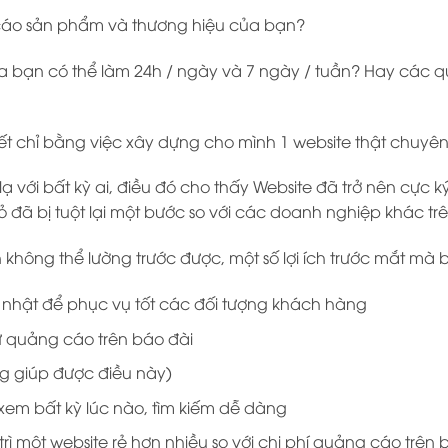
 cáo sản phẩm và thương hiệu của bạn?
a bạn có thể làm 24h / ngày và 7 ngày / tuần? Hay các
ết chỉ bằng việc xây dựng cho mình 1 website thật chuyên
 với bất kỳ ai, điều đó cho thấy Website đã trở nên cực k
đã bị tuột lại một bước so với các doanh nghiệp khác trê
 không thể lường trước được, một số lợi ích trước mắt mà 
nhật để phục vụ tốt các đối tượng khách hàng
ư quảng cáo trên báo đài
g giúp được điều này)
 xem bất kỳ lúc nào, tìm kiếm dễ dàng
rì một website rẻ hơn nhiều so với chi phí quảng cáo trên b