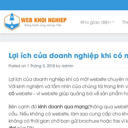
Skip
to
content
Kho giao diện
Th
Lợi ích của doanh nghiệp khi có
Posted on
1 Tháng 3, 2018
by
admin
Lợi ích của doanh nghiệp khi có một website chuyên 
Với kinh nghiệm và tầm nhìn của chúng tôi trong lĩnh
có
website – vì website giúp quảng bá về sản phẩm hay
Bên cạnh đó
kinh doanh qua mạng
(thông qua websit
cầu. Nếu không có website, làm sao cung cấp cho kh
không có thời gian chờ bạn gửi brochure hoặc fax vì
đại
của DN.