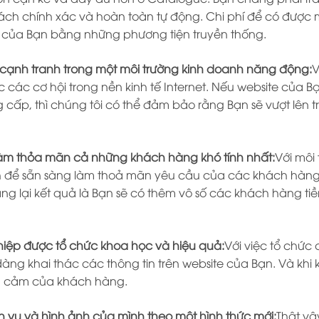
h chính xác và hoàn toàn tự động. Chi phí để có được một
của Bạn bằng những phương tiện truyền thống.
 cạnh tranh trong một môi trường kinh doanh năng động:
V
các cơ hội trong nền kinh tế Internet. Nếu website của B
 cấp, thì chúng tôi có thể đảm bảo rằng Bạn sẽ vượt lên t
àm thỏa mãn cả những khách hàng khó tính nhất:
Với môi
h để sẵn sàng làm thoả mãn yêu cầu của các khách hàng k
ang lại kết quả là Bạn sẽ có thêm vô số các khách hàng
iệp được tổ chức khoa học và hiệu quả:
Với việc tổ chức 
ng khai thác các thông tin trên website của Bạn. Và khi
ình cảm của khách hàng.
ch vụ và hình ảnh của mình theo một hình thức mới:
Thật vậ