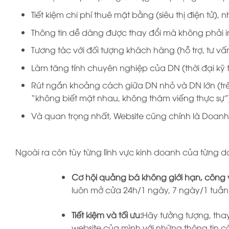
Tiết kiệm chi phí thuê mặt bằng (siêu thị điện tử),
Thông tin dễ dàng được thay đổi mà không phải i
Tương tác với đối tượng khách hàng (hỗ trợ, tư v
Làm tăng tính chuyên nghiệp của DN (thời đại kỹ 
Rút ngắn khoảng cách giữa DN nhỏ và DN lớn (trên 
“không biết mặt nhau, không thăm viếng thực sự”
Và quan trọng nhất, Website cũng chính là Doanh 
Ngoài ra còn tùy từng lĩnh vực kinh doanh của từng d
Cơ hội quảng bá không giới hạn, công
luôn mở cửa 24h/1 ngày, 7 ngày/1 tuần
Tiết kiệm và tối ưu:
Hãy tưởng tượng, tha
website của mình với những thông tin c