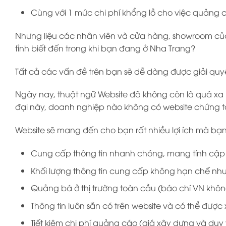
Cùng với 1 mức chi phí khổng lồ cho việc quảng
Nhưng liệu các nhân viên và cửa hàng, showroom củ
tỉnh biết đến trong khi bạn đang ở Nha Trang?
Tất cả các vấn đề trên bạn sẽ dễ dàng được giải quy
Ngày nay, thuật ngữ Website đã không còn là quá xa lạ
đại này, doanh nghiệp nào không có website chứng tỏ 
Website sẽ mang đến cho bạn rất nhiều lợi ích mà bạn
Cung cấp thông tin nhanh chóng, mang tính cập 
Khối lượng thông tin cung cấp không hạn chế nh
Quảng bá ở thị trường toàn cầu (báo chí VN khôn
Thông tin luôn sẵn có trên website và có thể được
Tiết kiệm chi phí quảng cáo (giá xây dựng và duy t