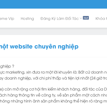
eme Vip
Hosting
Đăng Ký Làm Đối Tác
Khóa 
 một website chuyên nghiệp
nghiệp ?
 vực marketing, xin đưa ra một lời khuyên là: Bất cứ do
 doanh nghiệp, với chi phí thấp và tiện lợi nhất (24 giờ t
e) còn mở rộng cơ hội tìm kiếm khách hàng, đối tác của 
ách hàng thông tin về công ty, về sản phẩm một cách nha
 không những hình ảnh sản phẩm không thể hiện rõ ràng m