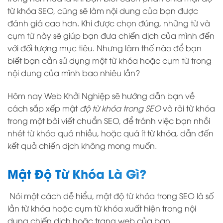
từ khóa SEO, cũng sẽ làm nội dung của bạn được
đánh giá cao hơn. Khi được chọn đúng, những từ và
cụm từ này sẽ giúp bạn đưa chiến dịch của mình đến
với đối tượng mục tiêu. Nhưng làm thế nào để bạn
biết bạn cần sử dụng một từ khóa hoặc cụm từ trong
nội dung của mình bao nhiêu lần?
Hôm nay Web Khởi Nghiệp sẽ hướng dẫn bạn về
cách sắp xếp mật
độ từ khóa trong SEO
và rãi từ khóa
trong một bài viết chuẩn SEO, để tránh việc bạn nhồi
nhét từ khóa quá nhiều, hoặc quá ít từ khóa, dẫn đến
kết quả chiến dịch không mong muốn.
Mật Độ Từ Khóa Là Gì?
Nói một cách dễ hiểu, mật độ từ khóa trong SEO là số
lần từ khóa hoặc cụm từ khóa xuất hiện trong nội
dung chiến dịch hoặc trang web của bạn.