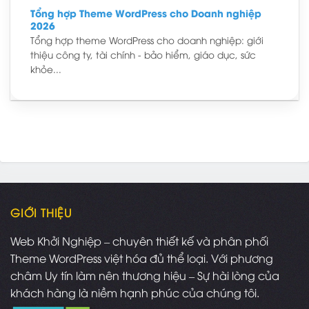
Tổng hợp Theme WordPress cho Doanh nghiệp
2026
Tổng hợp theme WordPress cho doanh nghiệp: giới
thiệu công ty, tài chính - bảo hiểm, giáo dục, sức
khỏe...
GIỚI THIỆU
Web Khởi Nghiệp – chuyên thiết kế và phân phối
Theme WordPress việt hóa đủ thể loại. Với phương
châm Uy tín làm nên thương hiệu – Sự hài lòng của
khách hàng là niềm hạnh phúc của chúng tôi.