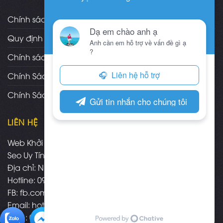
Chính sách và quy định chung
Quy định và hình thức thanh toán
Chính sách vận chuyển/giao nhận/cài đặt
Chính Sách Bảo Hành, Bảo Trì Theme
Chính Sách Đổi Trả, Hoàn Tiền Sản Phẩm
LIÊN HỆ
Web Khởi Nghiệp - Mua bán theme wordpress chuẩn
Seo Uy Tín
Địa chỉ: Nha Trang - Khánh Hòa
Hotline: 09.3574.3575
FB:
fb.com/webkhoinghiepnhatrang
Email:
hotro@webkhoinghiep.net
Zalo : 09.3574.3575