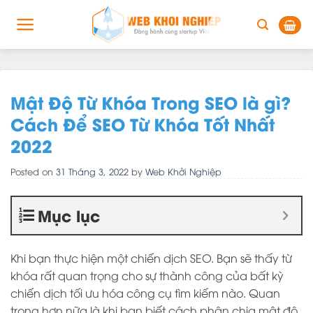
Skip
to
content
Mật Độ Từ Khóa Trong SEO là gì?
Cách Để SEO Từ Khóa Tốt Nhất
2022
Posted on
31 Tháng 3, 2022
by
Web Khởi Nghiệp
Mục lục
Khi bạn thực hiện một chiến dịch SEO. Bạn sẽ thấy từ
khóa rất quan trọng cho sự thành công của bất kỳ
chiến dịch tối ưu hóa công cụ tìm kiếm nào. Quan
trong hơn nữa là khi bạn biết cách phân chia mật độ