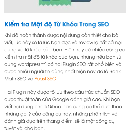
Kiểm tra Mật độ Từ Khóa Trong SEO
Khi đã hoàn thành được nội dung cần thiết cho bài
viết, lúc này sẽ là lúc bạn đọc và review lại tất cả nọi
dung và từ khóa của bạn. Hiện nay có nhiều công cụ
kiểm tra mật độ từ khóa của bạn, nhưng nếu bạn sử
dụng wordpress thì có hai Plugin SEO rất phổ biến và
được nhiều người tin dùng nhất hiện nay đó là Rank
Math SEO và
Yoast SEO
Hai Plugin này được tối ưu theo cấu trúc chuẩn SEO
được thuật toán của Google đánh giá cao. Khi bạn
viết nội dung cho từ khóa bạn cũng có thể dựa theo
những gợi ý của công cụ này, những phân tích và
đánh giá dựa trên thang điểm, sẽ là một công cụ
tuyệt vời cho bạn.