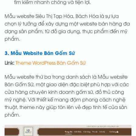
tìm kiếm nhanh chóng và tiện lợi.
Mẫu website Siêu Thị Tạp Hóa, Bách Hóa là sự lựa
chọn lý tưởng để xây dựng một website bán hàng đa
dạng sản phẩm, từ đồ gia dụng, thực phẩm đến mỹ
phẩm.
3. Mẫu Website Bán Gốm Sứ
Link:
Theme WordPress Bán Gốm Sứ
Mẫu website thứ ba trong danh sách là Mẫu website
Bán Gốm Sứ, một giao diện đặc biệt phù hợp với các
cửa hàng chuyên kinh doanh gốm sứ, đồ thủ công
mỹ nghệ. Với thiết kế mang đậm phong cách nghệ
thuật, theme này giúp tôn lên vẻ đẹp tinh tế của sản
phẩm.