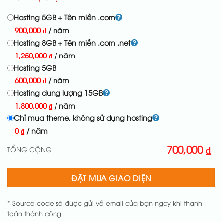
Hosting 5GB + Tên miền .com
900,000
₫
/ năm
Hosting 8GB + Tên miền .com .net
1,250,000
₫
/ năm
Hosting 5GB
600,000
₫
/ năm
Hosting dung lượng 15GB
1,800,000
₫
/ năm
Chỉ mua theme, không sử dụng hosting
0
₫
/ năm
700,000
₫
TỔNG CỘNG
ĐẶT MUA GIAO DIỆN
* Source code sẽ được gửi về email của bạn ngay khi thanh
toán thành công