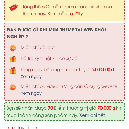
là:
tại
Tặng thêm 02 mẫu theme trong list khi mua
1,000,000 ₫.
là:
theme này. Xem mẫu
tại đây
700,000 ₫
BẠN ĐƯỢC GÌ KHI MUA THEME TẠI WEB KHỞI
NGHIỆP ?
Miễn phí cài đặt
Hỗ trợ kỹ thuật khi có sự cố
Tặng ngay bộ plugin trả phí trị giá
5.000.000 đ
Xem ngay
Miễn phí bộ video hướng dẫn sử dụng website
Xem ngay
Bạn sẽ nhận được
70
Điểm thưởng trị giá
70,000
₫
khi
mua thành công sản phẩm này.
Xem chi tiết
Thêm tùy chọn