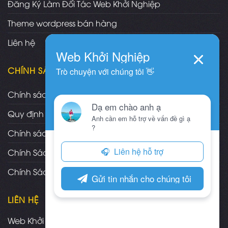
Đăng Ký Làm Đối Tác Web Khởi Nghiệp
Theme wordpress bán hàng
Liên hệ
CHÍNH SÁCH
Chính sách và quy định chung
Quy định và hình thức thanh toán
Chính sách vận chuyển/giao nhận/cài đặt
Chính Sách Bảo Hành, Bảo Trì Theme
Chính Sách Đổi Trả, Hoàn Tiền Sản Phẩm
LIÊN HỆ
Web Khởi Nghiệp - Mua bán theme wordpress chuẩn