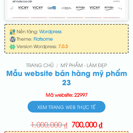
Nền tảng:
Wordpress
Theme:
Flatsome
Version Wordpress:
7.0.3
TRANG CHỦ
/
MỸ PHẨM - LÀM ĐẸP
Mẫu website bán hàng mỹ phẩm
23
Mã website: 22997
XEM TRANG WEB THỰC TẾ
Giá
Giá
1,000,000
₫
700,000
₫
gốc
hiện