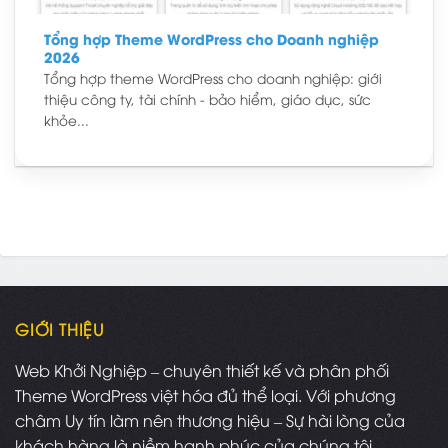
Tổng hợp Theme WordPress cho Doanh nghiệp
2026
Tổng hợp theme WordPress cho doanh nghiệp: giới
thiệu công ty, tài chính - bảo hiểm, giáo dục, sức
khỏe...
GIỚI THIỆU
Web Khởi Nghiệp – chuyên thiết kế và phân phối
Theme WordPress việt hóa đủ thể loại. Với phương
châm Uy tín làm nên thương hiệu – Sự hài lòng của
khách hàng là niềm hạnh phúc của chúng tôi.