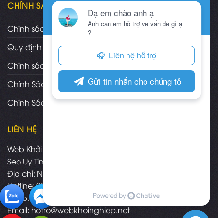
CHÍNH SÁCH
Chính sách và quy định chung
Quy định và hình thức thanh toán
Chính sách vận chuyển/giao nhận/cài đặt
Chính Sách Bảo Hành, Bảo Trì Theme
Chính Sách Đổi Trả, Hoàn Tiền Sản Phẩm
LIÊN HỆ
Web Khởi Nghiệp - Mua bán theme wordpress chuẩn
Seo Uy Tín
Địa chỉ: Nha Trang - Khánh Hòa
Hotline: 09.3574.3575
FB:
fb.com/webkhoinghiepnhatrang
Email:
hotro@webkhoinghiep.net