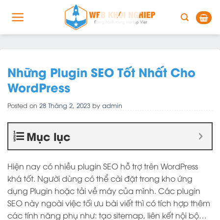
Skip
to
content
Những Plugin SEO Tốt Nhất Cho
WordPress
Posted on
28 Tháng 2, 2023
by
admin
Mục lục
Hiện nay có nhiều plugin SEO hỗ trợ trên WordPress
khá tốt. Người dùng có thể cài đặt trong kho ứng
dụng Plugin hoặc tải về máy của mình. Các plugin
SEO này ngoài việc tối ưu bài viết thì có tích hợp thêm
các tính năng phụ như: tạo sitemap, liên kết nội bộ…