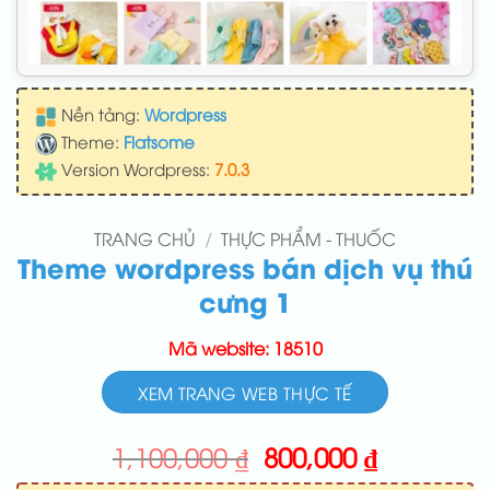
Nền tảng:
Wordpress
Theme:
Flatsome
Version Wordpress:
7.0.3
TRANG CHỦ
/
THỰC PHẨM - THUỐC
Theme wordpress bán dịch vụ thú
cưng 1
Mã website: 18510
XEM TRANG WEB THỰC TẾ
Giá
Giá
1,100,000
₫
800,000
₫
gốc
hiện