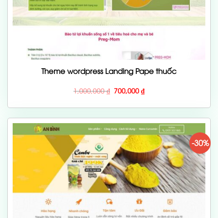
Theme wordpress Landing Pape thuốc
Giá
Giá
1,000,000
₫
700,000
₫
gốc
hiện
là:
tại
1,000,000 ₫.
là:
700,000 ₫.
-30%