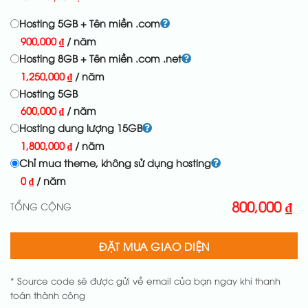
Hosting 5GB + Tên miền .com
900,000
₫
/ năm
Hosting 8GB + Tên miền .com .net
1,250,000
₫
/ năm
Hosting 5GB
600,000
₫
/ năm
Hosting dung lượng 15GB
1,800,000
₫
/ năm
Chỉ mua theme, không sử dụng hosting
0
₫
/ năm
800,000
₫
TỔNG CỘNG
ĐẶT MUA GIAO DIỆN
* Source code sẽ được gửi về email của bạn ngay khi thanh
toán thành công