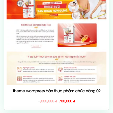
Theme wordpress bán thực phẩm chức năng 02
Giá
Giá
1,000,000
₫
700,000
₫
gốc
hiện
là:
tại
1,000,000 ₫.
là: