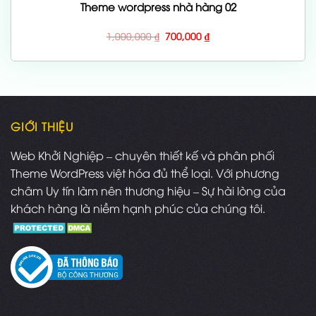
Theme wordpress nhà hàng 02
Giá
Giá
1,000,000
₫
700,000
₫
gốc
hiện
là:
tại
1,000,000 ₫.
là:
700,000 ₫.
GIỚI THIỆU
Web Khởi Nghiệp – chuyên thiết kế và phân phối
Theme WordPress việt hóa đủ thể loại. Với phương
châm Uy tín làm nên thương hiệu – Sự hài lòng của
khách hàng là niềm hạnh phúc của chúng tôi.