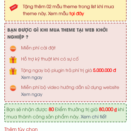
là:
tại
Tặng thêm 02 mẫu theme trong list khi mua
1,100,000 ₫.
là:
theme này. Xem mẫu
tại đây
800,000 ₫
BẠN ĐƯỢC GÌ KHI MUA THEME TẠI WEB KHỞI
NGHIỆP ?
Miễn phí cài đặt
Hỗ trợ kỹ thuật khi có sự cố
Tặng ngay bộ plugin trả phí trị giá
5.000.000 đ
Xem ngay
Miễn phí bộ video hướng dẫn sử dụng website
Xem ngay
Bạn sẽ nhận được
80
Điểm thưởng trị giá
80,000
₫
khi
mua thành công sản phẩm này.
Xem chi tiết
Thêm tùy chọn