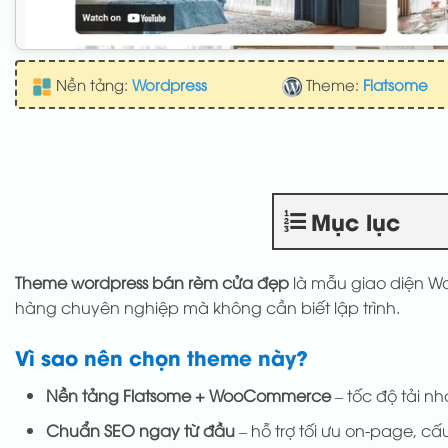
Nền tảng:
Wordpress
Theme:
Flatsome
Mục lục
Theme wordpress bán rèm cửa đẹp
là mẫu giao diện Wo
hàng chuyên nghiệp mà không cần biết lập trình.
Vì sao nên chọn theme này?
Nền tảng Flatsome + WooCommerce
– tốc độ tải nh
Chuẩn SEO ngay từ đầu
– hỗ trợ tối ưu on-page, cấu