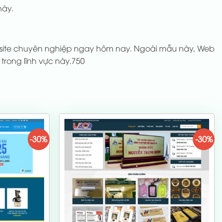
này.
site chuyên nghiệp ngay hôm nay. Ngoài mẫu này, Web
rong lĩnh vực này.750
-30%
-30%