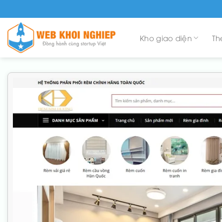
Skip
to
content
Kho giao diện
Th