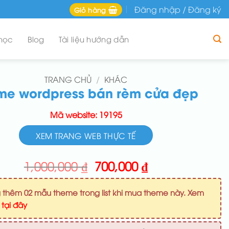
Đăng nhập / Đăng ký
Giỏ hàng
học
Blog
Tài liệu hướng dẫn
TRANG CHỦ
/
KHÁC
me wordpress bán rèm cửa đẹp
Mã website: 19195
XEM TRANG WEB THỰC TẾ
Giá
Giá
1,000,000
₫
700,000
₫
gốc
hiện
là:
tại
 thêm 02 mẫu theme trong list khi mua theme này. Xem
1,000,000 ₫.
là:
u
tại đây
700,000 ₫.