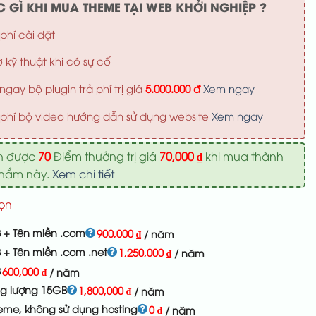
 GÌ KHI MUA THEME TẠI WEB KHỞI NGHIỆP ?
phí cài đặt
ợ kỹ thuật khi có sự cố
ngay bộ plugin trả phí trị giá
5.000.000 đ
Xem ngay
phí bộ video hướng dẫn sử dụng website
Xem ngay
n được
70
Điểm thưởng trị giá
70,000
₫
khi mua thành
phẩm này.
Xem chi tiết
ọn
 + Tên miền .com
900,000
₫
/ năm
 + Tên miền .com .net
1,250,000
₫
/ năm
B
600,000
₫
/ năm
ng lượng 15GB
1,800,000
₫
/ năm
eme, không sử dụng hosting
0
₫
/ năm