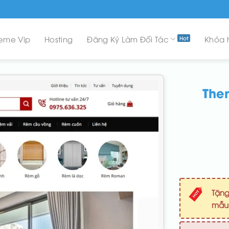
eme Vip
Hosting
Đăng Ký Làm Đối Tác
Khóa 
The
Tặng
mẫ