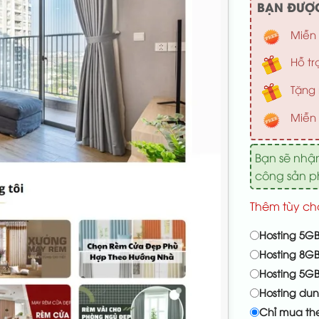
BẠN ĐƯỢC
Miễn 
Hỗ tr
Tặng 
Miễn 
Bạn sẽ nhậ
công sản 
Thêm tùy ch
Hosting 5GB
Hosting 8GB
Hosting 5G
Hosting du
Chỉ mua th