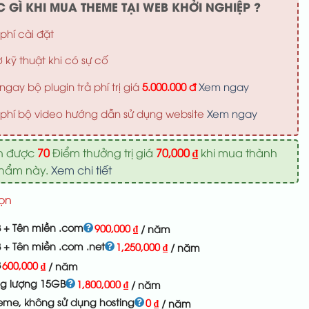
 GÌ KHI MUA THEME TẠI WEB KHỞI NGHIỆP ?
phí cài đặt
ợ kỹ thuật khi có sự cố
ngay bộ plugin trả phí trị giá
5.000.000 đ
Xem ngay
phí bộ video hướng dẫn sử dụng website
Xem ngay
n được
70
Điểm thưởng trị giá
70,000
₫
khi mua thành
phẩm này.
Xem chi tiết
ọn
 + Tên miền .com
900,000
₫
/ năm
 + Tên miền .com .net
1,250,000
₫
/ năm
B
600,000
₫
/ năm
ng lượng 15GB
1,800,000
₫
/ năm
eme, không sử dụng hosting
0
₫
/ năm