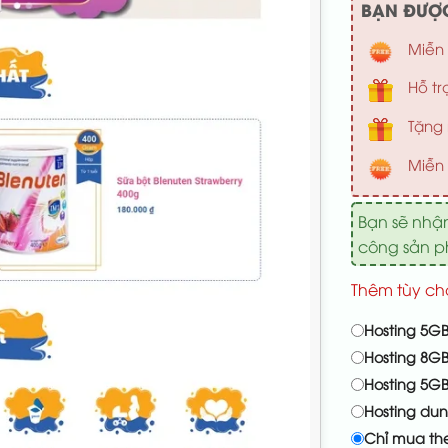
BẠN ĐƯỢC
Miễn 
Hỗ tr
Tặng 
Miễn 
Bạn sẽ nhậ
công sản 
Thêm tùy ch
Hosting 5GB
Hosting 8GB
Hosting 5G
Hosting du
Chỉ mua th