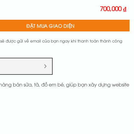
700,000
₫
ĐẶT MUA GIAO DIỆN
 sẽ được gửi về email của bạn ngay khi thanh toán thành công
 hàng bán sữa, tã, đồ em bé, giúp bạn xây dựng website