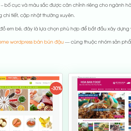
– bố cục và màu sắc được cân chỉnh riêng cho ngành h
 chi tiết, cập nhật thường xuyên.
 đồ em bé, đây là lựa chọn phù hợp để bắt đầu xây dựng
eme wordpress bán bún đậu
— cùng thuộc nhóm sản phẩ
-30%