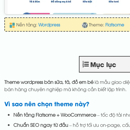
Nền tảng:
Wordpress
Theme:
Flatsome
Mục lục
Theme wordpress bán sữa, tã, đồ em bé
là mẫu giao diệ
bán hàng chuyên nghiệp mà không cần biết lập trình.
Vì sao nên chọn theme này?
Nền tảng Flatsome + WooCommerce
– tốc độ tải nh
Chuẩn SEO ngay từ đầu
– hỗ trợ tối ưu on-page, cấu