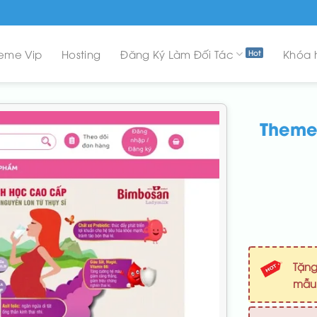
eme Vip
Hosting
Đăng Ký Làm Đối Tác
Khóa 
Theme 
Tặng
mẫ