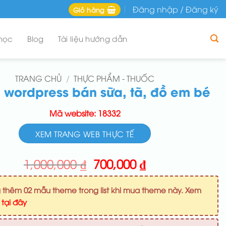
Đăng nhập / Đăng ký
Giỏ hàng
học
Blog
Tài liệu hướng dẫn
TRANG CHỦ
/
THỰC PHẨM - THUỐC
wordpress bán sữa, tã, đồ em bé
Mã website: 18332
XEM TRANG WEB THỰC TẾ
Giá
Giá
1,000,000
₫
700,000
₫
gốc
hiện
là:
tại
 thêm 02 mẫu theme trong list khi mua theme này. Xem
1,000,000 ₫.
là:
u
tại đây
700,000 ₫.