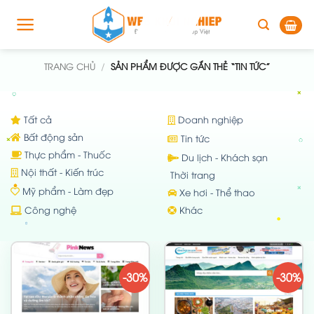
Skip
to
content
TRANG CHỦ
/
SẢN PHẨM ĐƯỢC GẮN THẺ “TIN TỨC”
Tất cả
Doanh nghiệp
Bất động sản
Tin tức
Thực phẩm - Thuốc
Du lịch - Khách sạn
Nội thất - Kiến trúc
Thời trang
Mỹ phẩm - Làm đẹp
Xe hơi - Thể thao
Công nghệ
Khác
-30%
-30%