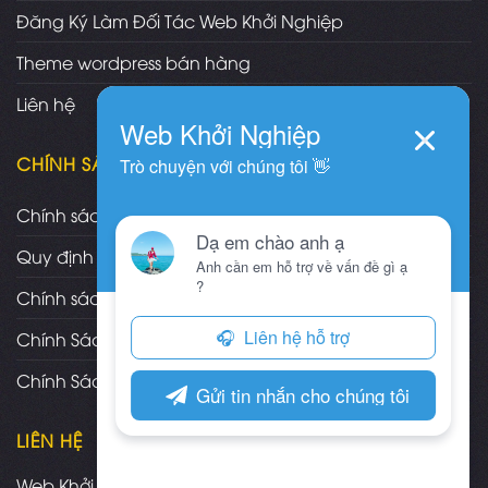
Đăng Ký Làm Đối Tác Web Khởi Nghiệp
Theme wordpress bán hàng
Liên hệ
CHÍNH SÁCH
Chính sách và quy định chung
Quy định và hình thức thanh toán
Chính sách vận chuyển/giao nhận/cài đặt
Chính Sách Bảo Hành, Bảo Trì Theme
Chính Sách Đổi Trả, Hoàn Tiền Sản Phẩm
LIÊN HỆ
Web Khởi Nghiệp - Mua bán theme wordpress chuẩn