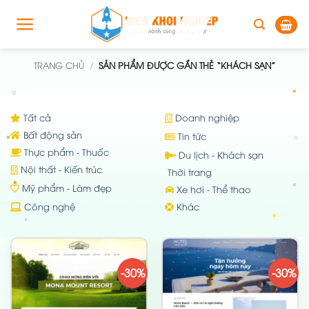
Skip
to
content
TRANG CHỦ
/
SẢN PHẨM ĐƯỢC GẮN THẺ “KHÁCH SẠN”
Tất cả
Doanh nghiệp
Bất động sản
Tin tức
Thực phẩm - Thuốc
Du lịch - Khách sạn
Nội thất - Kiến trúc
Thời trang
Mỹ phẩm - Làm đẹp
Xe hơi - Thể thao
Công nghệ
Khác
-30%
-30%