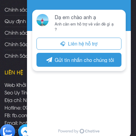
Chính sách và quy định chung
Quy định và hình thức thanh toán
Chính sách vận chuyển/giao nhận/cài đặt
Chính Sách Bảo Hành, Bảo Trì Theme
Chính Sách Đổi Trả, Hoàn Tiền Sản Phẩm
LIÊN HỆ
Web Khởi Nghiệp - Mua bán theme wordpress chuẩn
Seo Uy Tín
Địa chỉ: Nha Trang - Khánh Hòa
Hotline: 09.3574.3575
FB:
fb.com/webkhoinghiepnhatrang
Email:
hotro@webkhoinghiep.net
Zalo : 09.3574.3575