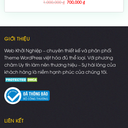
Giá
Giá
1,000,000
₫
700,000
₫
gốc
hiện
là:
tại
1,000,000 ₫.
là:
700,000 ₫.
GIỚI THIỆU
Web Khởi Nghiệp – chuyên thiết kế và phân phối
Theme WordPress việt hóa đủ thể loại. Với phương
châm Uy tín làm nên thương hiệu – Sự hài lòng của
khách hàng là niềm hạnh phúc của chúng tôi.
LIÊN KẾT