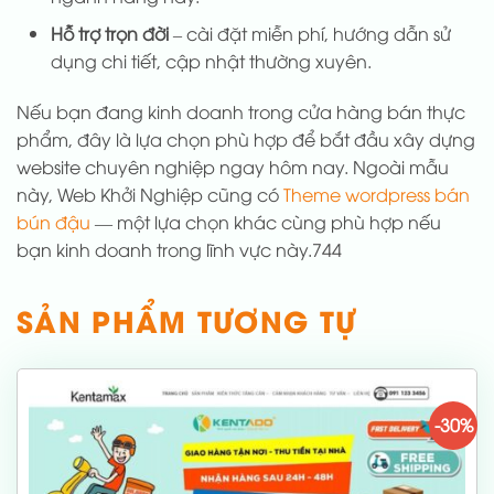
Hỗ trợ trọn đời
– cài đặt miễn phí, hướng dẫn sử
dụng chi tiết, cập nhật thường xuyên.
Nếu bạn đang kinh doanh trong cửa hàng bán thực
phẩm, đây là lựa chọn phù hợp để bắt đầu xây dựng
website chuyên nghiệp ngay hôm nay. Ngoài mẫu
này, Web Khởi Nghiệp cũng có
Theme wordpress bán
bún đậu
— một lựa chọn khác cùng phù hợp nếu
bạn kinh doanh trong lĩnh vực này.744
SẢN PHẨM TƯƠNG TỰ
-30%