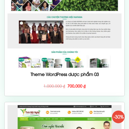
Theme WordPress dược phẩm 03
Giá
Giá
1,000,000
₫
700,000
₫
gốc
hiện
là:
tại
1,000,000 ₫.
là:
700,000 ₫.
-30%