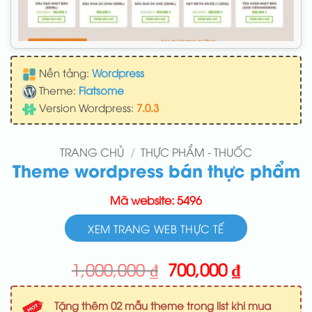
Nền tảng:
Wordpress
Theme:
Flatsome
Version Wordpress:
7.0.3
TRANG CHỦ
/
THỰC PHẨM - THUỐC
Theme wordpress bán thực phẩm
Mã website: 5496
XEM TRANG WEB THỰC TẾ
Giá
Giá
1,000,000
₫
700,000
₫
gốc
hiện
là:
tại
Tặng thêm 02 mẫu theme trong list khi mua