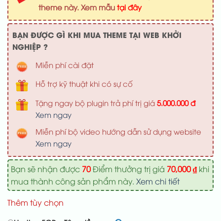
1,000,000 ₫.
là:
theme này. Xem mẫu
tại đây
700,000 ₫
BẠN ĐƯỢC GÌ KHI MUA THEME TẠI WEB KHỞI
NGHIỆP ?
Miễn phí cài đặt
Hỗ trợ kỹ thuật khi có sự cố
Tặng ngay bộ plugin trả phí trị giá
5.000.000 đ
Xem ngay
Miễn phí bộ video hướng dẫn sử dụng website
Xem ngay
Bạn sẽ nhận được
70
Điểm thưởng trị giá
70,000
₫
khi
mua thành công sản phẩm này.
Xem chi tiết
Thêm tùy chọn