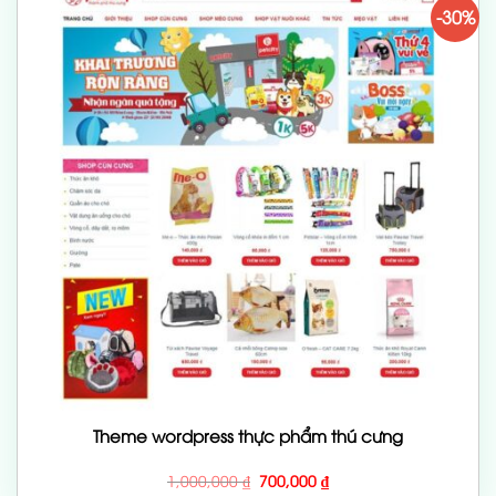
-30%
Theme wordpress thực phẩm thú cưng
Giá
Giá
1,000,000
₫
700,000
₫
gốc
hiện