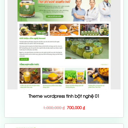
Theme wordpress tinh bột nghệ 01
Giá
Giá
1,000,000
₫
700,000
₫
gốc
hiện
là:
tại
1,000,000 ₫.
là:
700,000 ₫.