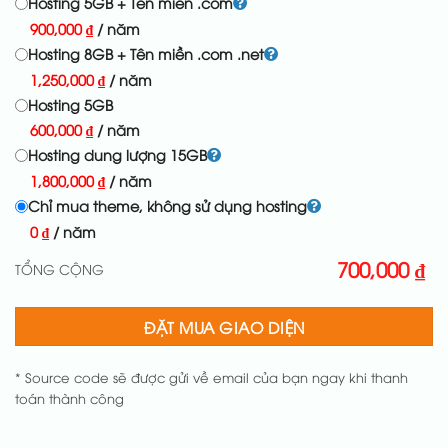
Hosting 5GB + Tên miền .com
900,000
₫
/ năm
Hosting 8GB + Tên miền .com .net
1,250,000
₫
/ năm
Hosting 5GB
600,000
₫
/ năm
Hosting dung lượng 15GB
1,800,000
₫
/ năm
Chỉ mua theme, không sử dụng hosting
0
₫
/ năm
700,000
₫
TỔNG CỘNG
ĐẶT MUA GIAO DIỆN
* Source code sẽ được gửi về email của bạn ngay khi thanh
toán thành công