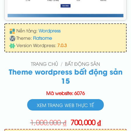
Nền tảng:
Wordpress
Theme:
Flatsome
Version Wordpress:
7.0.3
TRANG CHỦ
/
BẤT ĐỘNG SẢN
Theme wordpress bất động sản
15
Mã website: 6076
XEM TRANG WEB THỰC TẾ
Giá
Giá
1,000,000
₫
700,000
₫
gốc
hiện