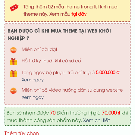
là:
tại
Tặng thêm 02 mẫu theme trong list khi mua
1,000,000 ₫.
là:
theme này. Xem mẫu
tại đây
700,000 ₫
BẠN ĐƯỢC GÌ KHI MUA THEME TẠI WEB KHỞI
NGHIỆP ?
Miễn phí cài đặt
Hỗ trợ kỹ thuật khi có sự cố
Tặng ngay bộ plugin trả phí trị giá
5.000.000 đ
Xem ngay
Miễn phí bộ video hướng dẫn sử dụng website
Xem ngay
Bạn sẽ nhận được
70
Điểm thưởng trị giá
70,000
₫
khi
mua thành công sản phẩm này.
Xem chi tiết
Thêm tùy chọn