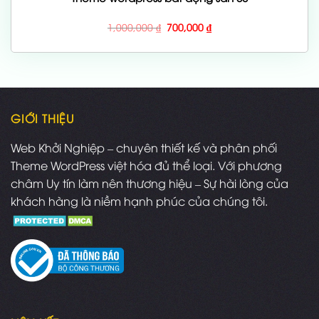
Giá
Giá
1,000,000
₫
700,000
₫
gốc
hiện
là:
tại
1,000,000 ₫.
là:
700,000 ₫.
GIỚI THIỆU
Web Khởi Nghiệp – chuyên thiết kế và phân phối
Theme WordPress việt hóa đủ thể loại. Với phương
châm Uy tín làm nên thương hiệu – Sự hài lòng của
khách hàng là niềm hạnh phúc của chúng tôi.