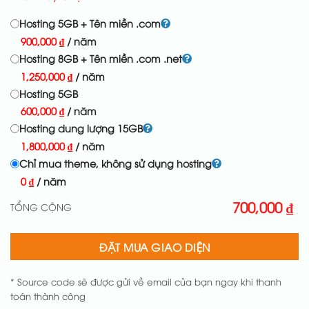
Hosting 5GB + Tên miền .com
900,000
₫
/ năm
Hosting 8GB + Tên miền .com .net
1,250,000
₫
/ năm
Hosting 5GB
600,000
₫
/ năm
Hosting dung lượng 15GB
1,800,000
₫
/ năm
Chỉ mua theme, không sử dụng hosting
0
₫
/ năm
700,000
₫
TỔNG CỘNG
ĐẶT MUA GIAO DIỆN
* Source code sẽ được gửi về email của bạn ngay khi thanh
toán thành công