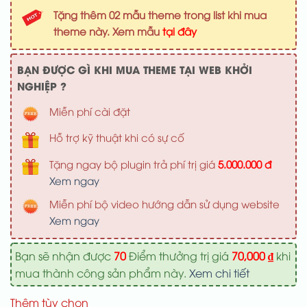
là:
tại
Tặng thêm 02 mẫu theme trong list khi mua
1,000,000 ₫.
là:
theme này. Xem mẫu
tại đây
700,000 ₫
BẠN ĐƯỢC GÌ KHI MUA THEME TẠI WEB KHỞI
NGHIỆP ?
Miễn phí cài đặt
Hỗ trợ kỹ thuật khi có sự cố
Tặng ngay bộ plugin trả phí trị giá
5.000.000 đ
Xem ngay
Miễn phí bộ video hướng dẫn sử dụng website
Xem ngay
Bạn sẽ nhận được
70
Điểm thưởng trị giá
70,000
₫
khi
mua thành công sản phẩm này.
Xem chi tiết
Thêm tùy chọn