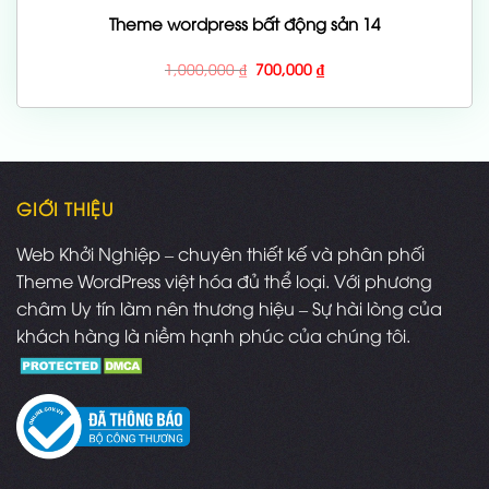
Theme wordpress bất động sản 14
Giá
Giá
1,000,000
₫
700,000
₫
gốc
hiện
là:
tại
1,000,000 ₫.
là:
700,000 ₫.
GIỚI THIỆU
Web Khởi Nghiệp – chuyên thiết kế và phân phối
Theme WordPress việt hóa đủ thể loại. Với phương
châm Uy tín làm nên thương hiệu – Sự hài lòng của
khách hàng là niềm hạnh phúc của chúng tôi.