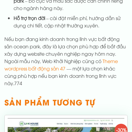
park
– bố cục và màu sắc được cân chỉnh riêng
cho ngành hàng này.
Hỗ trợ trọn đời
– cài đặt miễn phí, hướng dẫn sử
dụng chi tiết, cập nhật thường xuyên.
Nếu bạn đang kinh doanh trong lĩnh vực bất động
sản ocean park, đây là lựa chọn phù hợp để bắt đầu
xây dựng website chuyên nghiệp ngay hôm nay.
Ngoài mẫu này, Web Khởi Nghiệp cũng có
Theme
wordpress bất động sản 47
— một lựa chọn khác
cùng phù hợp nếu bạn kinh doanh trong lĩnh vực
này.774
SẢN PHẨM TƯƠNG TỰ
-30%