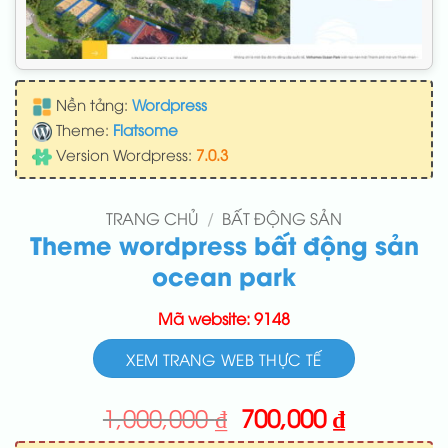
Nền tảng:
Wordpress
Theme:
Flatsome
Version Wordpress:
7.0.3
TRANG CHỦ
/
BẤT ĐỘNG SẢN
Theme wordpress bất động sản
ocean park
Mã website: 9148
XEM TRANG WEB THỰC TẾ
Giá
Giá
1,000,000
₫
700,000
₫
gốc
hiện