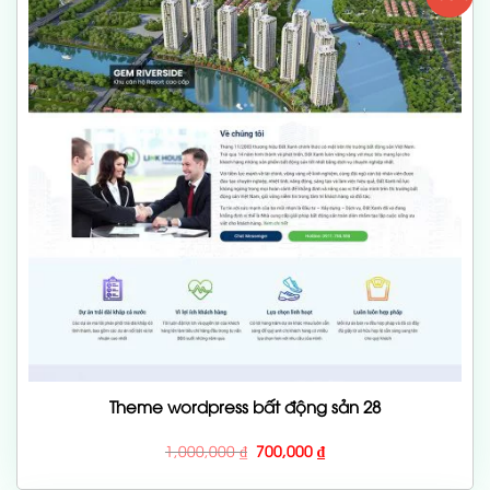
Theme wordpress bất động sản 28
Giá
Giá
1,000,000
₫
700,000
₫
gốc
hiện
là:
tại