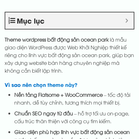
Mục lục
Theme wordpress bất động sản ocean park
là mẫu
giao diện WordPress được Web Khởi Nghiệp thiết kế
riêng cho lĩnh vực bất động sản ocean park, giúp bạn
xây dựng website bán hàng chuyên nghiệp mà
không cần biết lập trình.
Vì sao nên chọn theme này?
Nền tảng Flatsome + WooCommerce
– tốc độ tải
nhanh, dễ tùy chỉnh, tương thích mọi thiết bị.
Chuẩn SEO ngay từ đầu
– hỗ trợ tối ưu on-page,
cấu trúc thân thiện với công cụ tìm kiếm.
Giao diện phù hợp lĩnh vực bất động sản ocean