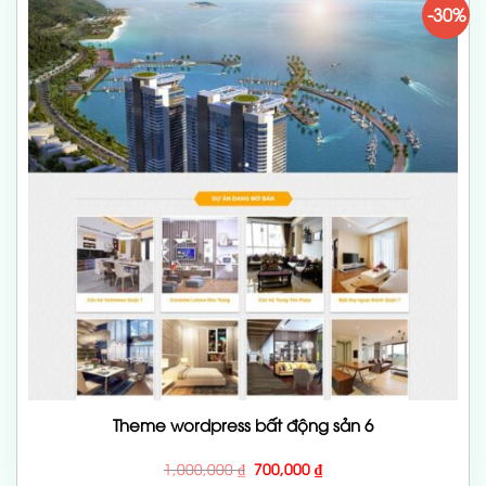
-30%
Theme wordpress bất động sản 6
Giá
Giá
1,000,000
₫
700,000
₫
gốc
hiện