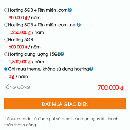
Hosting 5GB + Tên miền .com
900,000
₫
/ năm
Hosting 8GB + Tên miền .com .net
1,250,000
₫
/ năm
Hosting 5GB
600,000
₫
/ năm
Hosting dung lượng 15GB
1,800,000
₫
/ năm
Chỉ mua theme, không sử dụng hosting
0
₫
/ năm
700,000
₫
TỔNG CỘNG
ĐẶT MUA GIAO DIỆN
* Source code sẽ được gửi về email của bạn ngay khi thanh
toán thành công