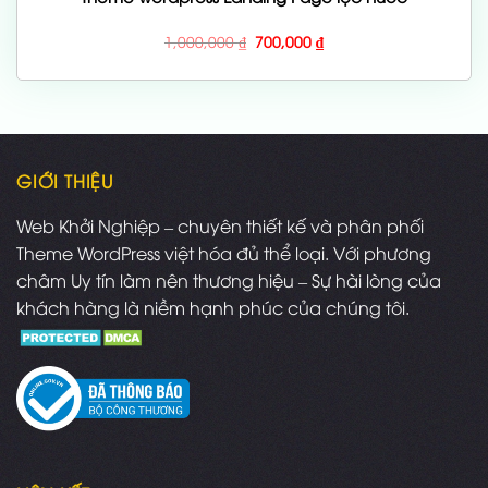
Giá
Giá
1,000,000
₫
700,000
₫
gốc
hiện
là:
tại
1,000,000 ₫.
là:
700,000 ₫.
GIỚI THIỆU
Web Khởi Nghiệp – chuyên thiết kế và phân phối
Theme WordPress việt hóa đủ thể loại. Với phương
châm Uy tín làm nên thương hiệu – Sự hài lòng của
khách hàng là niềm hạnh phúc của chúng tôi.