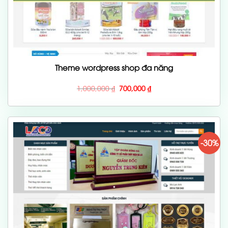
Theme wordpress shop đa năng
Giá
Giá
1,000,000
₫
700,000
₫
gốc
hiện
là:
tại
1,000,000 ₫.
là:
700,000 ₫.
-30%