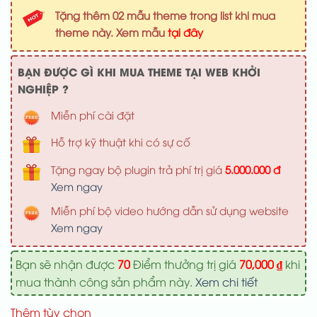
là:
tại
Tặng thêm 02 mẫu theme trong list khi mua
1,000,000 ₫.
là:
theme này. Xem mẫu
tại đây
700,000 ₫
BẠN ĐƯỢC GÌ KHI MUA THEME TẠI WEB KHỞI
NGHIỆP ?
Miễn phí cài đặt
Hỗ trợ kỹ thuật khi có sự cố
Tặng ngay bộ plugin trả phí trị giá
5.000.000 đ
Xem ngay
Miễn phí bộ video hướng dẫn sử dụng website
Xem ngay
Bạn sẽ nhận được
70
Điểm thưởng trị giá
70,000
₫
khi
mua thành công sản phẩm này.
Xem chi tiết
Thêm tùy chọn