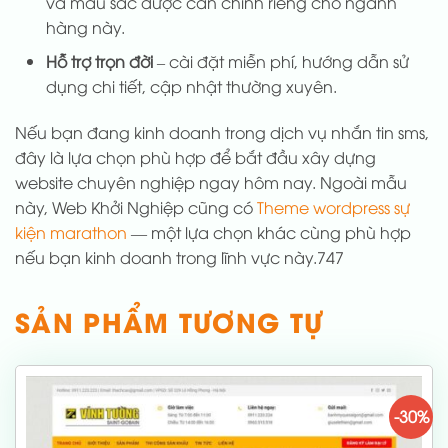
và màu sắc được cân chỉnh riêng cho ngành
hàng này.
Hỗ trợ trọn đời
– cài đặt miễn phí, hướng dẫn sử
dụng chi tiết, cập nhật thường xuyên.
Nếu bạn đang kinh doanh trong dịch vụ nhắn tin sms,
đây là lựa chọn phù hợp để bắt đầu xây dựng
website chuyên nghiệp ngay hôm nay. Ngoài mẫu
này, Web Khởi Nghiệp cũng có
Theme wordpress sự
kiện marathon
— một lựa chọn khác cùng phù hợp
nếu bạn kinh doanh trong lĩnh vực này.747
SẢN PHẨM TƯƠNG TỰ
-30%