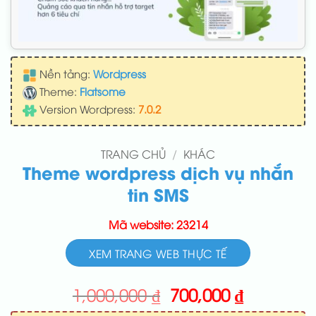
Nền tảng:
Wordpress
Theme:
Flatsome
Version Wordpress:
7.0.2
TRANG CHỦ
/
KHÁC
Theme wordpress dịch vụ nhắn
tin SMS
Mã website: 23214
XEM TRANG WEB THỰC TẾ
Giá
Giá
1,000,000
₫
700,000
₫
gốc
hiện