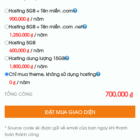
Hosting 5GB + Tên miền .com
900,000
₫
/ năm
Hosting 8GB + Tên miền .com .net
1,250,000
₫
/ năm
Hosting 5GB
600,000
₫
/ năm
Hosting dung lượng 15GB
1,800,000
₫
/ năm
Chỉ mua theme, không sử dụng hosting
0
₫
/ năm
700,000
₫
TỔNG CỘNG
ĐẶT MUA GIAO DIỆN
* Source code sẽ được gửi về email của bạn ngay khi thanh
toán thành công