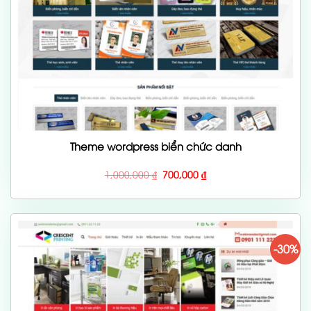
Theme wordpress biển chức danh
Giá
Giá
1,000,000
₫
700,000
₫
gốc
hiện
là:
tại
1,000,000 ₫.
là:
700,000 ₫.
-30%