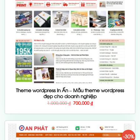
Theme wordpress In Ấn – Mẫu theme wordpress
đẹp cho doanh nghiệp
Giá
Giá
1,000,000
₫
700,000
₫
gốc
hiện
là:
tại
1,000,000 ₫.
là:
700,000 ₫.
-30%