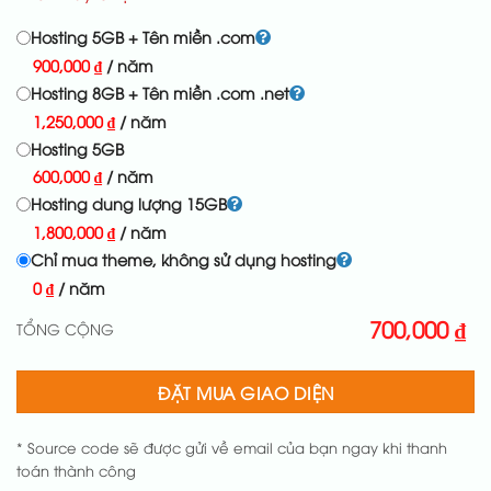
Hosting 5GB + Tên miền .com
900,000
₫
/ năm
Hosting 8GB + Tên miền .com .net
1,250,000
₫
/ năm
Hosting 5GB
600,000
₫
/ năm
Hosting dung lượng 15GB
1,800,000
₫
/ năm
Chỉ mua theme, không sử dụng hosting
0
₫
/ năm
700,000
₫
TỔNG CỘNG
ĐẶT MUA GIAO DIỆN
* Source code sẽ được gửi về email của bạn ngay khi thanh
toán thành công