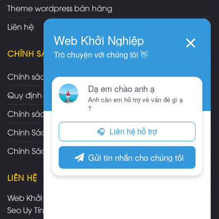
Theme wordpress bán hàng
Liên hệ
CHÍNH SÁCH
Chính sách và quy định chung
Quy định và hình thức thanh toán
Chính sách vận chuyển/giao nhận/cài đặt
Chính Sách Bảo Hành, Bảo Trì Theme
Chính Sách Đổi Trả, Hoàn Tiền Sản Phẩm
LIÊN HỆ
Web Khởi Nghiệp - Mua bán theme wordpress chuẩn
Seo Uy Tín