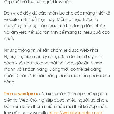
đẹp mắt và thu hút người truy cập.
Đơn vị có đầy đủ các nhân lực cho các mảng thiết kế
website mới nhất hiện nay. Mỗi một người đều là
chuyên gia trong các khâu mà họ đang đảm nhận.
Và làm việc hết sức tận tình để mang lại hiệu quả cao
nhất.
Những thông tin về sản phẩm sẽ được Web Khởi
Nghiệp nghiên cứu kỹ càng. Sau đó, trình bày một
cách khéo léo sao cho thật hài hòa, gây ấn tượng
mạnh với khách hàng. Đồng thời, có thể dễ dàng
quản lý các đơn bán hàng, danh mục sản phẩm, kho
hàng.
Theme wordpress
bán xe tải
là một trong những giao
diện tại Web Khởi Nghiệp được nhiều người lựa chọn.
Để tham khảo thêm nhiều mẫu mã thiết kế đẹp mắt,
truy cập ngay website
https://webkhoinghiep.net/
.