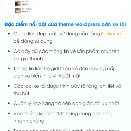
Đặc điểm nổi bật của theme wordpress bán xe tải
Giao diện đẹp mắt , sử dụng nền tảng
Flatsome
dễ dàng sử dụng
Có đầy đủ các thông tin về sản phẩm như: tên
xe, giá thành…
Thông tin liên hệ giới thiệu về đơn vị cung cấp
dịch vụ hiển thị ở vị trí bắt mắt
Các loại xe tải được trình bày rõ ràng, chi tiết và
thu hút
Quản lý kho hàng trở nên đơn giản, tối ưu nhất
Việc thống kê các đơn hàng cũng gọn nhẹ,
nhanh chóng
Theme còn cho phép tùy chỉnh các danh mục