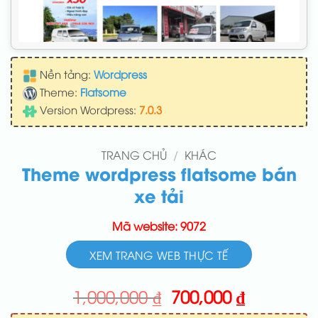
Nền tảng:
Wordpress
Theme:
Flatsome
Version Wordpress:
7.0.3
TRANG CHỦ
/
KHÁC
Theme wordpress flatsome bán
xe tải
Mã website: 9072
XEM TRANG WEB THỰC TẾ
Giá
Giá
1,000,000
₫
700,000
₫
gốc
hiện