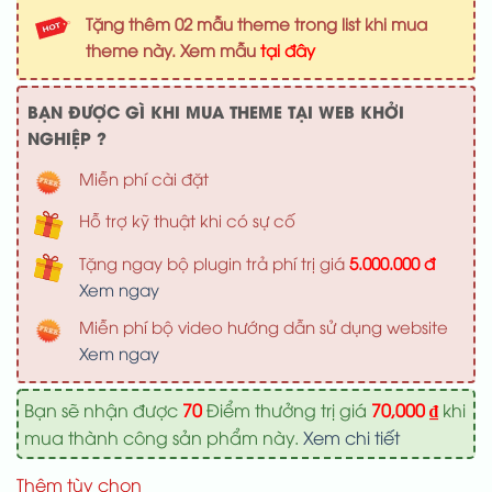
là:
tại
Tặng thêm 02 mẫu theme trong list khi mua
1,000,000 ₫.
là:
theme này. Xem mẫu
tại đây
700,000 ₫
BẠN ĐƯỢC GÌ KHI MUA THEME TẠI WEB KHỞI
NGHIỆP ?
Miễn phí cài đặt
Hỗ trợ kỹ thuật khi có sự cố
Tặng ngay bộ plugin trả phí trị giá
5.000.000 đ
Xem ngay
Miễn phí bộ video hướng dẫn sử dụng website
Xem ngay
Bạn sẽ nhận được
70
Điểm thưởng trị giá
70,000
₫
khi
mua thành công sản phẩm này.
Xem chi tiết
Thêm tùy chọn