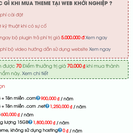
 GÌ KHI MUA THEME TẠI WEB KHỞI NGHIỆP ?
phí cài đặt
ợ kỹ thuật khi có sự cố
ngay bộ plugin trả phí trị giá
5.000.000 đ
Xem ngay
phí bộ video hướng dẫn sử dụng website
Xem ngay
n được
70
Điểm thưởng trị giá
70,000
₫
khi mua thành
phẩm này.
Xem chi tiết
ọn
 + Tên miền .com
900,000
₫
/ năm
 + Tên miền .com .net
1,250,000
₫
/ năm
B
600,000
₫
/ năm
ng lượng 15GB
1,800,000
₫
/ năm
eme, không sử dụng hosting
0
₫
/ năm