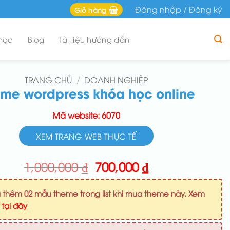
Đăng nhập / Đăng ký
Giỏ hàng
học
Blog
Tài liệu hướng dẫn
TRANG CHỦ
/
DOANH NGHIỆP
me wordpress khóa học online
Mã website: 6070
XEM TRANG WEB THỰC TẾ
Giá
Giá
1,000,000
₫
700,000
₫
gốc
hiện
là:
tại
 thêm 02 mẫu theme trong list khi mua theme này. Xem
1,000,000 ₫.
là:
u
tại đây
700,000 ₫.