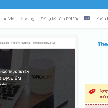
eme Vip
Hosting
Đăng Ký Làm Đối Tác
Khóa 
The
Tặng
mẫ