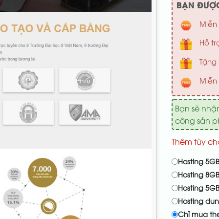
BẠN ĐƯỢC
Miễn 
Hỗ tr
Tặng 
Miễn 
Bạn sẽ nhậ
công sản 
Thêm tùy ch
Hosting 5GB
Hosting 8GB
Hosting 5G
Hosting du
Chỉ mua th