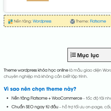
Nền tảng:
Wordpress
Theme:
Flatsome
Mục lục
Theme wordpress khóa học online
là mẫu giao diện Word
chuyên nghiệp mà không cần biết lập trình.
Vì sao nên chọn theme này?
Nền tảng Flatsome + WooCommerce
– tốc độ tải nh
Chuẩn SEO ngay từ đầu
– hỗ trợ tối ưu on-page, cấu