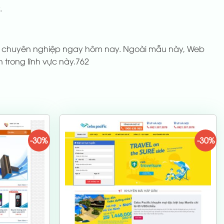
.
ite chuyên nghiệp ngay hôm nay. Ngoài mẫu này, Web
trong lĩnh vực này.762
-30%
-30%