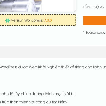
TỔNG CỘNG
Version Wordpress:
7.0.3
* Source code
ordPress được Web Khởi Nghiệp thiết kế riêng cho lĩnh vự
anh, dễ tùy chỉnh, tương thích mọi thiết bị.
 trúc thân thiện với công cụ tìm kiếm.