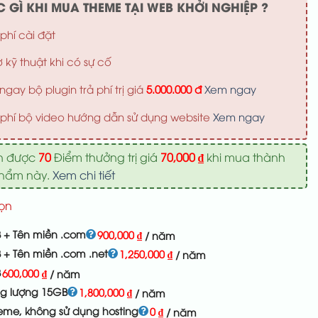
 GÌ KHI MUA THEME TẠI WEB KHỞI NGHIỆP ?
phí cài đặt
ợ kỹ thuật khi có sự cố
ngay bộ plugin trả phí trị giá
5.000.000 đ
Xem ngay
phí bộ video hướng dẫn sử dụng website
Xem ngay
n được
70
Điểm thưởng trị giá
70,000
₫
khi mua thành
phẩm này.
Xem chi tiết
ọn
 + Tên miền .com
900,000
₫
/ năm
 + Tên miền .com .net
1,250,000
₫
/ năm
B
600,000
₫
/ năm
ng lượng 15GB
1,800,000
₫
/ năm
eme, không sử dụng hosting
0
₫
/ năm