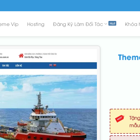
eme Vip
Hosting
Đăng Ký Làm Đối Tác
Khóa 
Theme
Tặng
mẫ