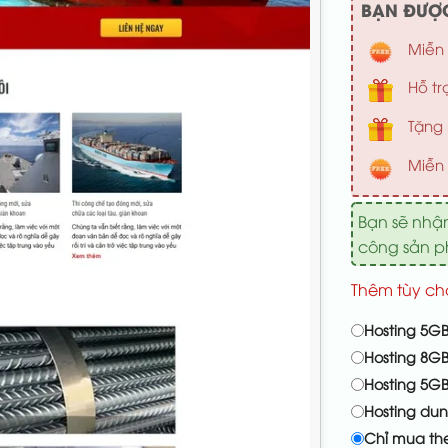
BẠN ĐƯỢC
Miễn 
Hỗ tr
Tặng 
Miễn 
Bạn sẽ nhậ
công sản 
Thêm tùy ch
Hosting 5GB
Hosting 8GB
Hosting 5G
Hosting du
Chỉ mua th