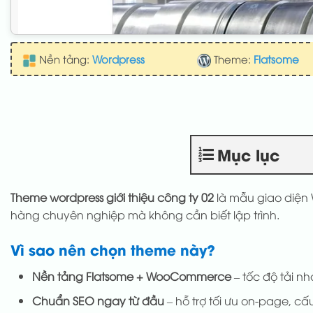
Nền tảng:
Wordpress
Theme:
Flatsome
Mục lục
Theme wordpress giới thiệu công ty 02
là mẫu giao diện W
hàng chuyên nghiệp mà không cần biết lập trình.
Vì sao nên chọn theme này?
Nền tảng Flatsome + WooCommerce
– tốc độ tải nh
Chuẩn SEO ngay từ đầu
– hỗ trợ tối ưu on-page, cấu