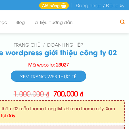
Đăng nhập / Đăng ký
Giỏ hàng
học
Blog
Tài liệu hướng dẫn
TRANG CHỦ
/
DOANH NGHIỆP
 wordpress giới thiệu công ty 02
Mã website: 23027
XEM TRANG WEB THỰC TẾ
Giá
Giá
1,000,000
₫
700,000
₫
gốc
hiện
là:
tại
 thêm 02 mẫu theme trong list khi mua theme này. Xem
1,000,000 ₫.
là:
u
tại đây
700,000 ₫.