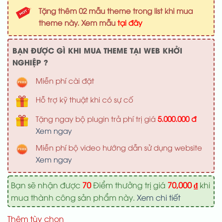
là:
tại
Tặng thêm 02 mẫu theme trong list khi mua
1,000,000 ₫.
là:
theme này. Xem mẫu
tại đây
700,000 ₫
BẠN ĐƯỢC GÌ KHI MUA THEME TẠI WEB KHỞI
NGHIỆP ?
Miễn phí cài đặt
Hỗ trợ kỹ thuật khi có sự cố
Tặng ngay bộ plugin trả phí trị giá
5.000.000 đ
Xem ngay
Miễn phí bộ video hướng dẫn sử dụng website
Xem ngay
Bạn sẽ nhận được
70
Điểm thưởng trị giá
70,000
₫
khi
mua thành công sản phẩm này.
Xem chi tiết
Thêm tùy chọn