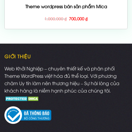
Theme wordpress bán sản phẩm Mica
Giá
Giá
1,000,000
₫
700,000
₫
gốc
hiện
là:
tại
1,000,000 ₫.
là:
700,000 ₫.
GIỚI THIỆU
Web Khởi Nghiệp – chuyên thiết kế và phân phối
Theme WordPress việt hóa đủ thể loại. Với phương
châm Uy tín làm nên thương hiệu – Sự hài lòng của
khách hàng là niềm hạnh phúc của chúng tôi.