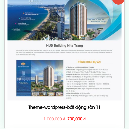
Theme-wordpress-bất động sản 11
Giá
Giá
1,000,000
₫
700,000
₫
gốc
hiện
là:
tại