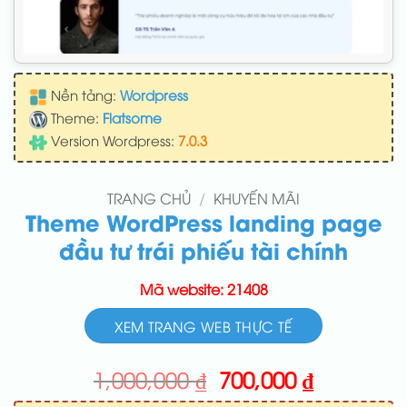
Nền tảng:
Wordpress
Theme:
Flatsome
Version Wordpress:
7.0.3
TRANG CHỦ
/
KHUYẾN MÃI
Theme WordPress landing page
đầu tư trái phiếu tài chính
Mã website: 21408
XEM TRANG WEB THỰC TẾ
Giá
Giá
1,000,000
₫
700,000
₫
gốc
hiện