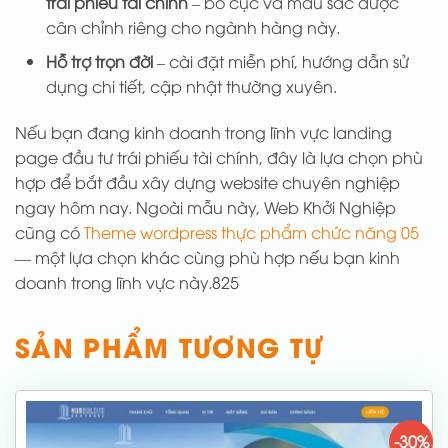
trái phiếu tài chính
– bố cục và màu sắc được
cân chỉnh riêng cho ngành hàng này.
Hỗ trợ trọn đời
– cài đặt miễn phí, hướng dẫn sử
dụng chi tiết, cập nhật thường xuyên.
Nếu bạn đang kinh doanh trong lĩnh vực landing
page đầu tư trái phiếu tài chính, đây là lựa chọn phù
hợp để bắt đầu xây dựng website chuyên nghiệp
ngay hôm nay. Ngoài mẫu này, Web Khởi Nghiệp
cũng có
Theme wordpress thực phẩm chức năng 05
— một lựa chọn khác cùng phù hợp nếu bạn kinh
doanh trong lĩnh vực này.825
SẢN PHẨM TƯƠNG TỰ
-30%