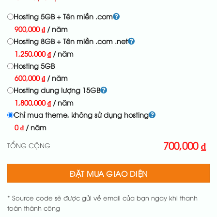
Hosting 5GB + Tên miền .com
900,000
₫
/ năm
Hosting 8GB + Tên miền .com .net
1,250,000
₫
/ năm
Hosting 5GB
600,000
₫
/ năm
Hosting dung lượng 15GB
1,800,000
₫
/ năm
Chỉ mua theme, không sử dụng hosting
0
₫
/ năm
700,000
₫
TỔNG CỘNG
ĐẶT MUA GIAO DIỆN
* Source code sẽ được gửi về email của bạn ngay khi thanh
toán thành công