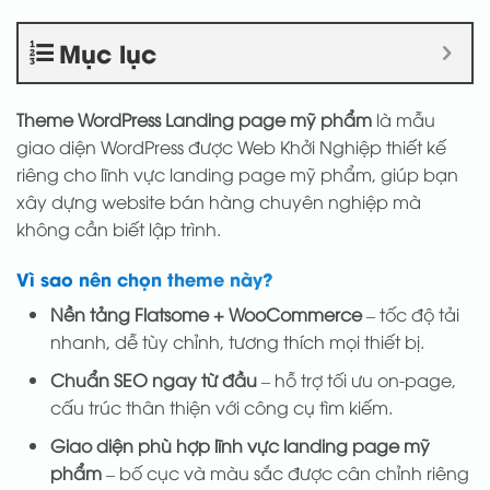
Mục lục
Theme WordPress Landing page mỹ phẩm
là mẫu
giao diện WordPress được Web Khởi Nghiệp thiết kế
riêng cho lĩnh vực landing page mỹ phẩm, giúp bạn
xây dựng website bán hàng chuyên nghiệp mà
không cần biết lập trình.
Vì sao nên chọn theme này?
Nền tảng Flatsome + WooCommerce
– tốc độ tải
nhanh, dễ tùy chỉnh, tương thích mọi thiết bị.
Chuẩn SEO ngay từ đầu
– hỗ trợ tối ưu on-page,
cấu trúc thân thiện với công cụ tìm kiếm.
Giao diện phù hợp lĩnh vực landing page mỹ
phẩm
– bố cục và màu sắc được cân chỉnh riêng