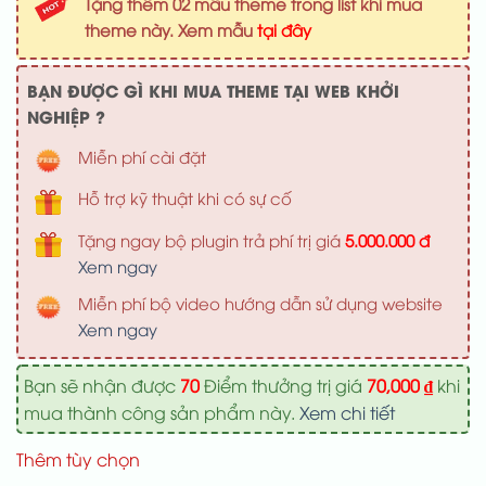
Tặng thêm 02 mẫu theme trong list khi mua
1,000,000 ₫.
là:
theme này. Xem mẫu
tại đây
700,000 ₫
BẠN ĐƯỢC GÌ KHI MUA THEME TẠI WEB KHỞI
NGHIỆP ?
Miễn phí cài đặt
Hỗ trợ kỹ thuật khi có sự cố
Tặng ngay bộ plugin trả phí trị giá
5.000.000 đ
Xem ngay
Miễn phí bộ video hướng dẫn sử dụng website
Xem ngay
Bạn sẽ nhận được
70
Điểm thưởng trị giá
70,000
₫
khi
mua thành công sản phẩm này.
Xem chi tiết
Thêm tùy chọn