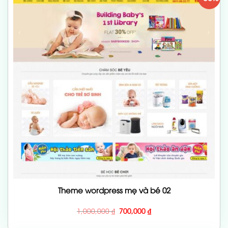
Theme wordpress mẹ và bé 02
Giá
Giá
1,000,000
₫
700,000
₫
gốc
hiện
là:
tại