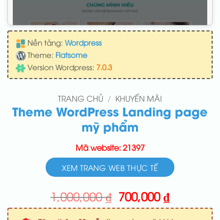
Nền tảng:
Wordpress
Theme:
Flatsome
Version Wordpress:
7.0.3
TRANG CHỦ
/
KHUYẾN MÃI
Theme WordPress Landing page
mỹ phẩm
Mã website: 21397
XEM TRANG WEB THỰC TẾ
Giá
Giá
1,000,000
₫
700,000
₫
gốc
hiện
là:
tại