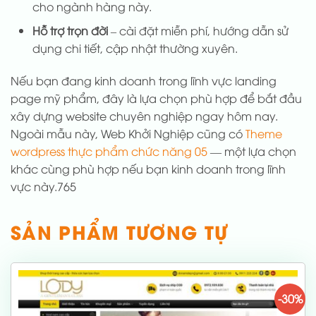
cho ngành hàng này.
Hỗ trợ trọn đời
– cài đặt miễn phí, hướng dẫn sử
dụng chi tiết, cập nhật thường xuyên.
Nếu bạn đang kinh doanh trong lĩnh vực landing
page mỹ phẩm, đây là lựa chọn phù hợp để bắt đầu
xây dựng website chuyên nghiệp ngay hôm nay.
Ngoài mẫu này, Web Khởi Nghiệp cũng có
Theme
wordpress thực phẩm chức năng 05
— một lựa chọn
khác cùng phù hợp nếu bạn kinh doanh trong lĩnh
vực này.765
SẢN PHẨM TƯƠNG TỰ
-30%