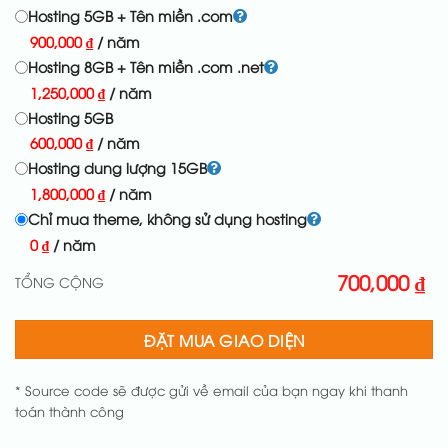
Hosting 5GB + Tên miền .com
900,000
₫
/ năm
Hosting 8GB + Tên miền .com .net
1,250,000
₫
/ năm
Hosting 5GB
600,000
₫
/ năm
Hosting dung lượng 15GB
1,800,000
₫
/ năm
Chỉ mua theme, không sử dụng hosting
0
₫
/ năm
700,000
₫
TỔNG CỘNG
ĐẶT MUA GIAO DIỆN
* Source code sẽ được gửi về email của bạn ngay khi thanh
toán thành công