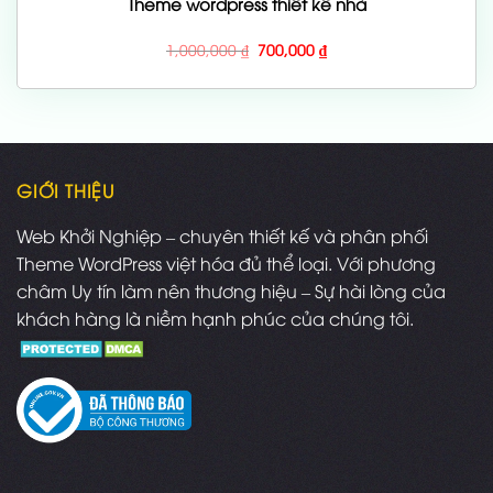
Theme wordpress thiết kế nhà
Giá
Giá
1,000,000
₫
700,000
₫
gốc
hiện
là:
tại
1,000,000 ₫.
là:
700,000 ₫.
GIỚI THIỆU
Web Khởi Nghiệp – chuyên thiết kế và phân phối
Theme WordPress việt hóa đủ thể loại. Với phương
châm Uy tín làm nên thương hiệu – Sự hài lòng của
khách hàng là niềm hạnh phúc của chúng tôi.