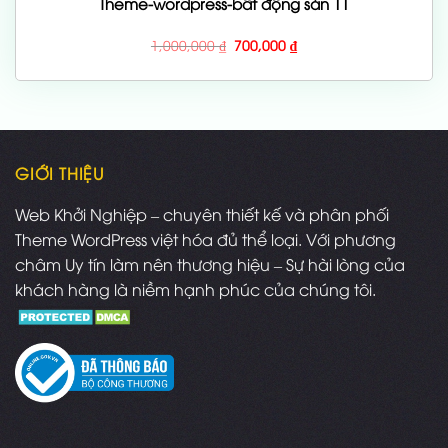
Theme-wordpress-bất động sản 11
Giá
Giá
1,000,000
₫
700,000
₫
gốc
hiện
là:
tại
1,000,000 ₫.
là:
700,000 ₫.
GIỚI THIỆU
Web Khởi Nghiệp – chuyên thiết kế và phân phối
Theme WordPress việt hóa đủ thể loại. Với phương
châm Uy tín làm nên thương hiệu – Sự hài lòng của
khách hàng là niềm hạnh phúc của chúng tôi.