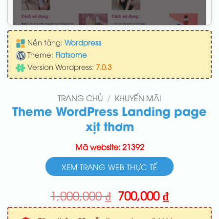
Nền tảng:
Wordpress
Theme:
Flatsome
Version Wordpress:
7.0.3
TRANG CHỦ
/
KHUYẾN MÃI
Theme WordPress Landing page
xịt thơm
Mã website: 21392
XEM TRANG WEB THỰC TẾ
Giá
Giá
1,000,000
₫
700,000
₫
gốc
hiện
là:
tại