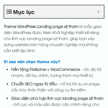
Mục lục
Theme WordPress Landing page xịt thơm
là mẫu giao
diện WordPress được Web Khởi Nghiệp thiết kế riêng
cho lĩnh vực landing page xịt thơm, giúp bạn xây
dựng website bán hàng chuyên nghiệp mà không
cần biết lập trình.
Vì sao nên chọn theme này?
Nền tảng Flatsome + WooCommerce
– tốc độ tải
nhanh, dễ tùy chỉnh, tương thích mọi thiết bị.
Chuẩn SEO ngay từ đầu
– hỗ trợ tối ưu on-page,
cấu trúc thân thiện với công cụ tìm kiếm.
Giao diện phù hợp lĩnh vực landing page xịt thơm
– bố cục và màu sắc được cân chỉnh riêng cho