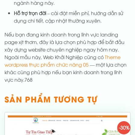
ngành hàng này.
Hỗ trợ trọn đời
– cài đặt miễn phí, hướng dẫn sử
dụng chi tiết, cập nhật thường xuyên.
Nếu bạn đang kinh doanh trong lĩnh vực landing
page xịt thơm, đây là lựa chọn phù hợp để bắt đầu
xây dựng website chuyên nghiệp ngay hôm nay.
Ngoài mẫu này, Web Khởi Nghiệp cũng có
Theme
wordpress thực phẩm chức năng 05
— một lựa chọn
khác cùng phù hợp nếu bạn kinh doanh trong lĩnh
vực này.768
SẢN PHẨM TƯƠNG TỰ
-30%