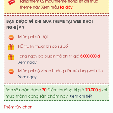
Tặng thêm 02 mẫu theme trong list khi mua
1,000,000 ₫.
là:
theme này. Xem mẫu
tại đây
700,000 ₫
BẠN ĐƯỢC GÌ KHI MUA THEME TẠI WEB KHỞI
NGHIỆP ?
Miễn phí cài đặt
Hỗ trợ kỹ thuật khi có sự cố
Tặng ngay bộ plugin trả phí trị giá
5.000.000 đ
Xem ngay
Miễn phí bộ video hướng dẫn sử dụng website
Xem ngay
Bạn sẽ nhận được
70
Điểm thưởng trị giá
70,000
₫
khi
mua thành công sản phẩm này.
Xem chi tiết
Thêm tùy chọn