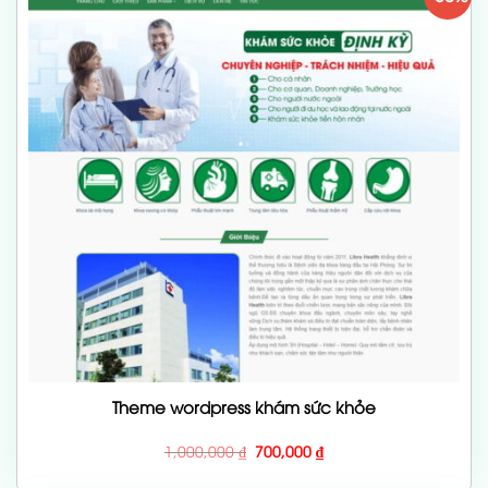
Theme wordpress khám sức khỏe
Giá
Giá
1,000,000
₫
700,000
₫
gốc
hiện
là:
tại