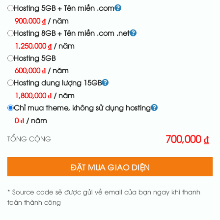
Hosting 5GB + Tên miền .com
900,000
₫
/ năm
Hosting 8GB + Tên miền .com .net
1,250,000
₫
/ năm
Hosting 5GB
600,000
₫
/ năm
Hosting dung lượng 15GB
1,800,000
₫
/ năm
Chỉ mua theme, không sử dụng hosting
0
₫
/ năm
700,000
₫
TỔNG CỘNG
ĐẶT MUA GIAO DIỆN
* Source code sẽ được gửi về email của bạn ngay khi thanh
toán thành công