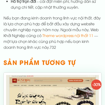
Hỗ trợ trọn đời
– cài đặt miễn phí, hướng dẫn sử
dụng chi tiết, cập nhật thường xuyên.
Nếu bạn đang kinh doanh trong lĩnh vực nội thất, đây
là lựa chọn phù hợp để bắt đầu xây dựng website
chuyên nghiệp ngay hôm nay. Ngoài mẫu này, Web
Khởi Nghiệp cũng có
Theme wordpress nội thất 11
—
một lựa chọn khác cùng phù hợp nếu bạn kinh
doanh trong lĩnh vực này.732
SẢN PHẨM TƯƠNG TỰ
-30%