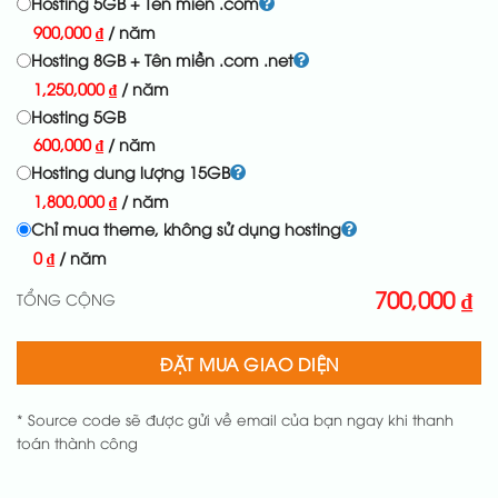
Hosting 5GB + Tên miền .com
900,000
₫
/ năm
Hosting 8GB + Tên miền .com .net
1,250,000
₫
/ năm
Hosting 5GB
600,000
₫
/ năm
Hosting dung lượng 15GB
1,800,000
₫
/ năm
Chỉ mua theme, không sử dụng hosting
0
₫
/ năm
700,000
₫
TỔNG CỘNG
ĐẶT MUA GIAO DIỆN
* Source code sẽ được gửi về email của bạn ngay khi thanh
toán thành công