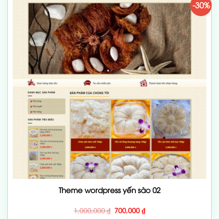
-30%
Theme wordpress yến sào 02
Giá
Giá
1,000,000
₫
700,000
₫
gốc
hiện