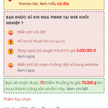
1,000,000 ₫.
là:
theme này. Xem mẫu
tại đây
700,000 ₫
BẠN ĐƯỢC GÌ KHI MUA THEME TẠI WEB KHỞI
NGHIỆP ?
Miễn phí cài đặt
Hỗ trợ kỹ thuật khi có sự cố
Tặng ngay bộ plugin trả phí trị giá
5.000.000 đ
Xem ngay
Miễn phí bộ video hướng dẫn sử dụng website
Xem ngay
Bạn sẽ nhận được
70
Điểm thưởng trị giá
70,000
₫
khi
mua thành công sản phẩm này.
Xem chi tiết
Thêm tùy chọn