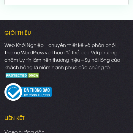
là:
tại
1,000,000 ₫.
là:
700,000 ₫.
GIỚI THIỆU
Web Khởi Nghiệp – chuyên thiết kế và phân phối
Theme WordPress việt hóa đủ thể loại. Với phương
châm Uy tín làm nên thương hiệu – Sự hài lòng của
khách hàng là niềm hạnh phúc của chúng tôi.
LIÊN KẾT
Video hướng dẫn