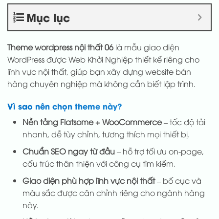
Mục lục
Theme wordpress nội thất 06
là mẫu giao diện
WordPress được Web Khởi Nghiệp thiết kế riêng cho
lĩnh vực nội thất, giúp bạn xây dựng website bán
hàng chuyên nghiệp mà không cần biết lập trình.
Vì sao nên chọn theme này?
Nền tảng Flatsome + WooCommerce
– tốc độ tải
nhanh, dễ tùy chỉnh, tương thích mọi thiết bị.
Chuẩn SEO ngay từ đầu
– hỗ trợ tối ưu on-page,
cấu trúc thân thiện với công cụ tìm kiếm.
Giao diện phù hợp lĩnh vực nội thất
– bố cục và
màu sắc được cân chỉnh riêng cho ngành hàng
này.