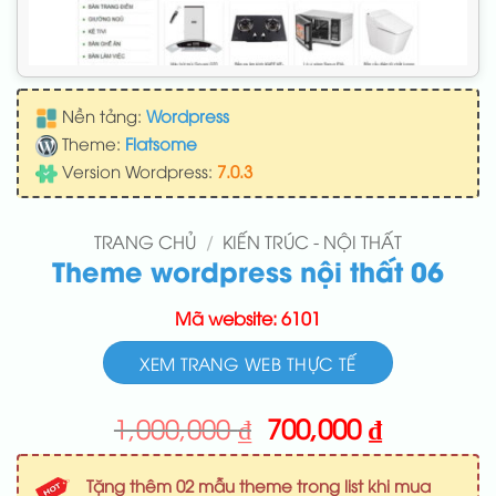
Nền tảng:
Wordpress
Theme:
Flatsome
Version Wordpress:
7.0.3
TRANG CHỦ
/
KIẾN TRÚC - NỘI THẤT
Theme wordpress nội thất 06
Mã website: 6101
XEM TRANG WEB THỰC TẾ
Giá
Giá
1,000,000
₫
700,000
₫
gốc
hiện
là:
tại
Tặng thêm 02 mẫu theme trong list khi mua