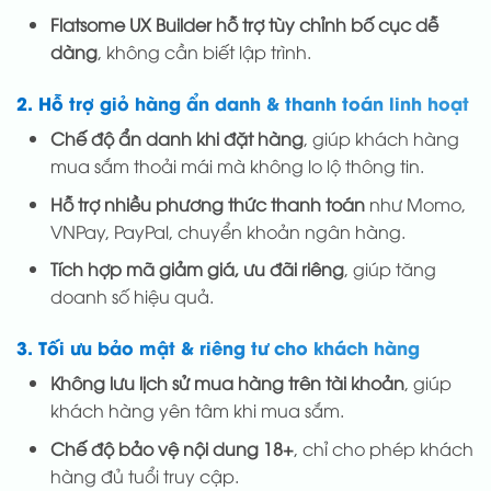
Flatsome UX Builder hỗ trợ tùy chỉnh bố cục dễ
dàng
, không cần biết lập trình.
2. Hỗ trợ giỏ hàng ẩn danh & thanh toán linh hoạt
Chế độ ẩn danh khi đặt hàng
, giúp khách hàng
mua sắm thoải mái mà không lo lộ thông tin.
Hỗ trợ nhiều phương thức thanh toán
như Momo,
VNPay, PayPal, chuyển khoản ngân hàng.
Tích hợp mã giảm giá, ưu đãi riêng
, giúp tăng
doanh số hiệu quả.
3. Tối ưu bảo mật & riêng tư cho khách hàng
Không lưu lịch sử mua hàng trên tài khoản
, giúp
khách hàng yên tâm khi mua sắm.
Chế độ bảo vệ nội dung 18+
, chỉ cho phép khách
hàng đủ tuổi truy cập.