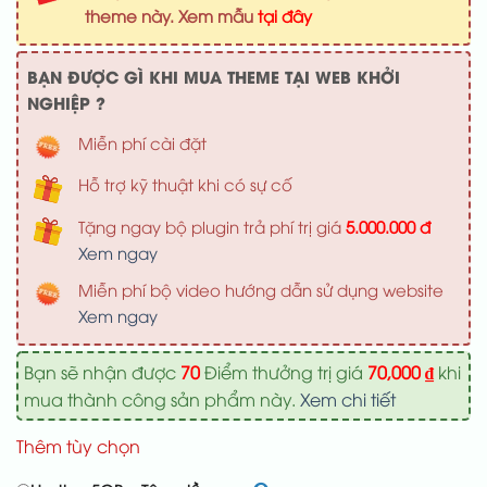
1,000,000 ₫.
là:
theme này. Xem mẫu
tại đây
700,000 ₫
BẠN ĐƯỢC GÌ KHI MUA THEME TẠI WEB KHỞI
NGHIỆP ?
Miễn phí cài đặt
Hỗ trợ kỹ thuật khi có sự cố
Tặng ngay bộ plugin trả phí trị giá
5.000.000 đ
Xem ngay
Miễn phí bộ video hướng dẫn sử dụng website
Xem ngay
Bạn sẽ nhận được
70
Điểm thưởng trị giá
70,000
₫
khi
mua thành công sản phẩm này.
Xem chi tiết
Thêm tùy chọn