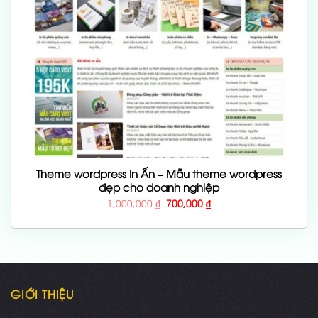
Theme wordpress In Ấn – Mẫu theme wordpress
đẹp cho doanh nghiệp
Giá
Giá
1,000,000
₫
700,000
₫
gốc
hiện
là:
tại
1,000,000 ₫.
là:
700,000 ₫.
GIỚI THIỆU