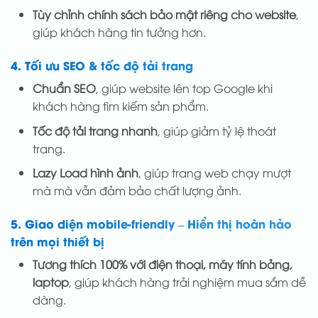
Tùy chỉnh chính sách bảo mật riêng cho website
,
giúp khách hàng tin tưởng hơn.
4. Tối ưu SEO & tốc độ tải trang
Chuẩn SEO
, giúp website lên top Google khi
khách hàng tìm kiếm sản phẩm.
Tốc độ tải trang nhanh
, giúp giảm tỷ lệ thoát
trang.
Lazy Load hình ảnh
, giúp trang web chạy mượt
mà mà vẫn đảm bảo chất lượng ảnh.
5. Giao diện mobile-friendly – Hiển thị hoàn hảo
trên mọi thiết bị
Tương thích 100% với điện thoại, máy tính bảng,
laptop
, giúp khách hàng trải nghiệm mua sắm dễ
dàng.