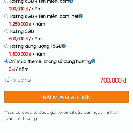
Hosting 5GB + Tên miền .com
900,000
₫
/ năm
Hosting 8GB + Tên miền .com .net
1,250,000
₫
/ năm
Hosting 5GB
600,000
₫
/ năm
Hosting dung lượng 15GB
1,800,000
₫
/ năm
Chỉ mua theme, không sử dụng hosting
0
₫
/ năm
700,000
₫
TỔNG CỘNG
ĐẶT MUA GIAO DIỆN
* Source code sẽ được gửi về email của bạn ngay khi thanh
toán thành công