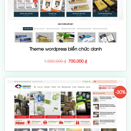
Theme wordpress biển chức danh
Giá
Giá
1,000,000
₫
700,000
₫
gốc
hiện
là:
tại
1,000,000 ₫.
là:
700,000 ₫.
-30%