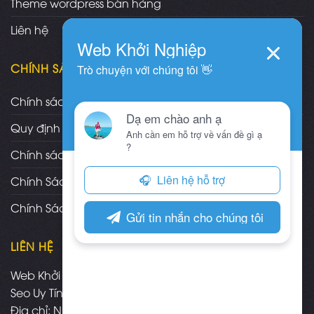
Theme wordpress bán hàng
Liên hệ
CHÍNH SÁCH
Chính sách và quy định chung
Quy định và hình thức thanh toán
Chính sách vận chuyển/giao nhận/cài đặt
Chính Sách Bảo Hành, Bảo Trì Theme
Chính Sách Đổi Trả, Hoàn Tiền Sản Phẩm
LIÊN HỆ
Web Khởi Nghiệp - Mua bán theme wordpress chuẩn
Seo Uy Tín
Địa chỉ: Nha Trang - Khánh Hòa