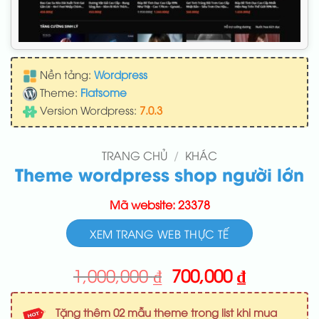
Nền tảng:
Wordpress
Theme:
Flatsome
Version Wordpress:
7.0.3
TRANG CHỦ
/
KHÁC
Theme wordpress shop người lớn
Mã website: 23378
XEM TRANG WEB THỰC TẾ
Giá
Giá
1,000,000
₫
700,000
₫
gốc
hiện
là:
tại
Tặng thêm 02 mẫu theme trong list khi mua