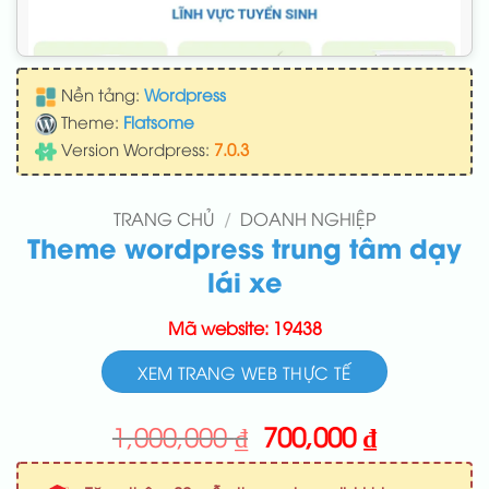
Nền tảng:
Wordpress
Theme:
Flatsome
Version Wordpress:
7.0.3
TRANG CHỦ
/
DOANH NGHIỆP
Theme wordpress trung tâm dạy
lái xe
Mã website: 19438
XEM TRANG WEB THỰC TẾ
Giá
Giá
1,000,000
₫
700,000
₫
gốc
hiện
là:
tại