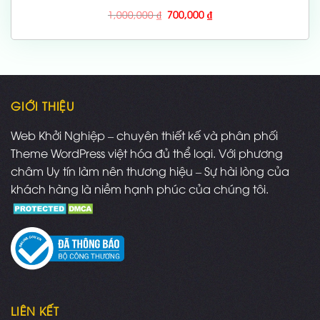
Giá
Giá
1,000,000
₫
700,000
₫
gốc
hiện
là:
tại
1,000,000 ₫.
là:
700,000 ₫.
GIỚI THIỆU
Web Khởi Nghiệp – chuyên thiết kế và phân phối
Theme WordPress việt hóa đủ thể loại. Với phương
châm Uy tín làm nên thương hiệu – Sự hài lòng của
khách hàng là niềm hạnh phúc của chúng tôi.
LIÊN KẾT