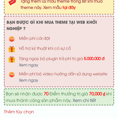
Tặng thêm 02 mẫu theme trong list khi mua
1,000,000 ₫.
là:
theme này. Xem mẫu
tại đây
700,000 ₫
BẠN ĐƯỢC GÌ KHI MUA THEME TẠI WEB KHỞI
NGHIỆP ?
Miễn phí cài đặt
Hỗ trợ kỹ thuật khi có sự cố
Tặng ngay bộ plugin trả phí trị giá
5.000.000 đ
Xem ngay
Miễn phí bộ video hướng dẫn sử dụng website
Xem ngay
Bạn sẽ nhận được
70
Điểm thưởng trị giá
70,000
₫
khi
mua thành công sản phẩm này.
Xem chi tiết
Thêm tùy chọn