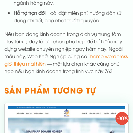
ngành hàng này.
Hỗ trợ trọn đời
– cài đặt miễn phí, hướng dẫn sử
dụng chi tiết, cập nhật thường xuyên.
Nếu bạn đang kinh doanh trong dịch vụ trung tâm
dạy lái xe, đây là lựa chọn phù hợp để bắt đầu xây
dựng website chuyên nghiệp ngay hôm nay. Ngoài
mẫu này, Web Khởi Nghiệp cũng có
Theme wordpress
giới thiệu mái hiên
— một lựa chọn khác cùng phù
hợp nếu bạn kinh doanh trong lĩnh vực này.763
SẢN PHẨM TƯƠNG TỰ
-30%