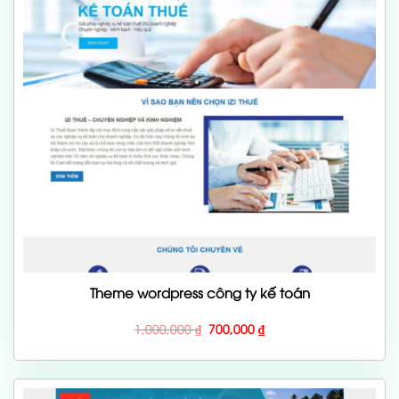
Theme wordpress công ty kế toán
Giá
Giá
1,000,000
₫
700,000
₫
gốc
hiện
là:
tại
1,000,000 ₫.
là:
700,000 ₫.