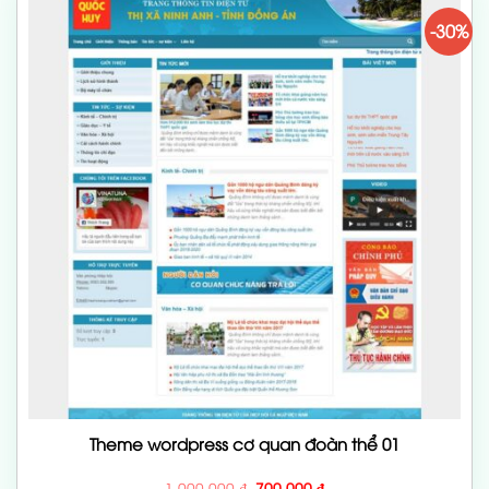
-30%
Theme wordpress cơ quan đoàn thể 01
Giá
Giá
1,000,000
₫
700,000
₫