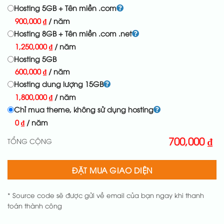
Hosting 5GB + Tên miền .com
900,000
₫
/ năm
Hosting 8GB + Tên miền .com .net
1,250,000
₫
/ năm
Hosting 5GB
600,000
₫
/ năm
Hosting dung lượng 15GB
1,800,000
₫
/ năm
Chỉ mua theme, không sử dụng hosting
0
₫
/ năm
700,000
₫
TỔNG CỘNG
ĐẶT MUA GIAO DIỆN
* Source code sẽ được gửi về email của bạn ngay khi thanh
toán thành công