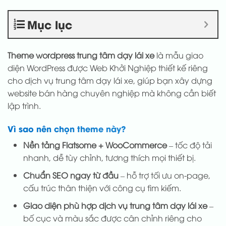
Mục lục
Theme wordpress trung tâm dạy lái xe
là mẫu giao
diện WordPress được Web Khởi Nghiệp thiết kế riêng
cho dịch vụ trung tâm dạy lái xe, giúp bạn xây dựng
website bán hàng chuyên nghiệp mà không cần biết
lập trình.
Vì sao nên chọn theme này?
Nền tảng Flatsome + WooCommerce
– tốc độ tải
nhanh, dễ tùy chỉnh, tương thích mọi thiết bị.
Chuẩn SEO ngay từ đầu
– hỗ trợ tối ưu on-page,
cấu trúc thân thiện với công cụ tìm kiếm.
Giao diện phù hợp dịch vụ trung tâm dạy lái xe
–
bố cục và màu sắc được cân chỉnh riêng cho