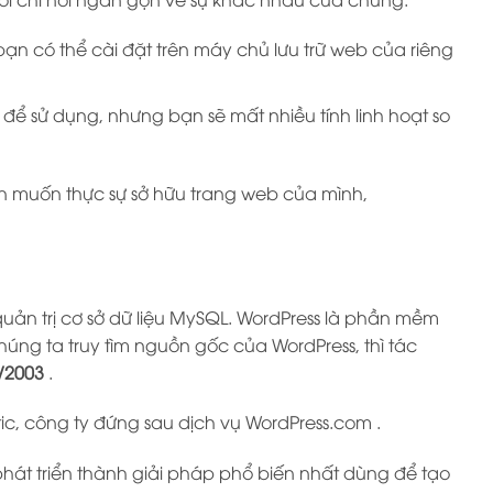
 có thể cài đặt trên máy chủ lưu trữ web của riêng
ể sử dụng, nhưng bạn sẽ mất nhiều tính linh hoạt so
bạn muốn thực sự sở hữu trang web của mình,
quản trị cơ sở dữ liệu MySQL. WordPress là phần mềm
ng ta truy tìm nguồn gốc của WordPress, thì tác
/2003
.
ic, công ty đứng sau dịch vụ WordPress.com .
hát triển thành giải pháp phổ biến nhất dùng để tạo