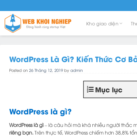
Skip
to
content
Kho giao diện
Th
WordPress Là Gì? Kiến Thức Cơ B
Posted on
26 Tháng 12, 2019
by
admin
Mục lục
WordPress là gì?
WordPress là gì
– là câu hỏi mà khá nhiều người thắc 
riêng bạn.
Trên thực tế, WordPress chiếm hơn 38,8% t