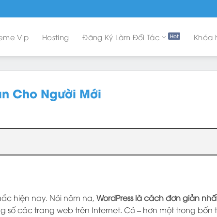
eme Vip
Hosting
Đăng Ký Làm Đối Tác
Khóa 
ản Cho Người Mới
mắc hiện nay. Nói nôm na,
WordPress là cách đơn giản nhấ
ổng số các trang web trên Internet. Có – hơn một trong b