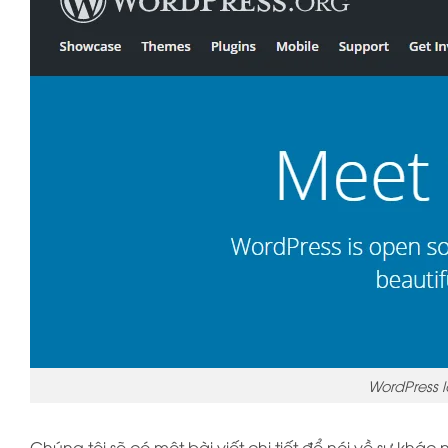
WordPress 
Chúng tôi sẽ có một bài viết chi tiết để nói về sự kh