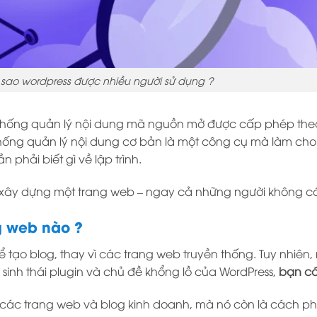
ì sao wordpress được nhiều người sử dụng ?
 thống quản lý nội dung mã nguồn mở được cấp phép theo 
hống quản lý nội dung cơ bản là một công cụ mà làm cho
phải biết gì về lập trình.
ể xây dựng một trang web – ngay cả những người không có
g web nào ?
 tạo blog, thay vì các trang web truyền thống. Tuy nhiên
sinh thái plugin và chủ đề khổng lồ của WordPress,
bạn có
n các trang web và blog kinh doanh, mà nó còn là cách p