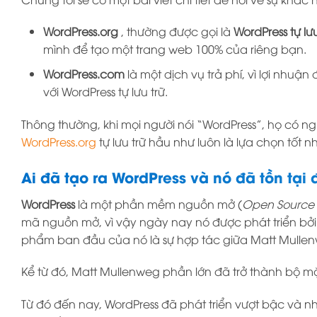
WordPress.org
, thường được gọi là
WordPress tự lưu
mình để tạo một trang web 100% của riêng bạn.
WordPress.com
là một dịch vụ trả phí, vì lợi nhuận
với WordPress tự lưu trữ.
Thông thường, khi mọi người nói “WordPress”, họ có ng
WordPress.org
tự lưu trữ hầu như luôn là lựa chọn tốt nh
Ai đã tạo ra WordPress và nó đã tồn tại
WordPress
là một phần mềm nguồn mở (
Open Source 
mã nguồn mở, vì vậy ngày nay nó được phát triển bởi
phẩm ban đầu của nó là sự hợp tác giữa Matt Mullenw
Kể từ đó, Matt Mullenweg phần lớn đã trở thành bộ mặ
Từ đó đến nay, WordPress đã phát triển vượt bậc và 