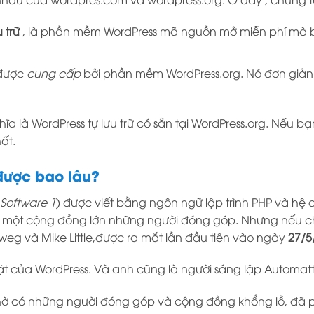
 trữ
, là phần mềm WordPress mã nguồn mở miễn phí mà bạn
 được
cung cấp
bởi phần mềm WordPress.org. Nó đơn giản đ
hĩa là WordPress tự lưu trữ có sẵn tại WordPress.org. Nếu 
ất.
 được bao lâu?
Software 1
) được viết bằng ngôn ngữ lập trình PHP và hệ 
 một cộng đồng lớn những người đóng góp. Nhưng nếu chú
eg và Mike Little,được ra mắt lần đầu tiên vào ngày
27/5
t của WordPress. Và anh cũng là người sáng lập Automatt
nhờ có những người đóng góp và cộng đồng khổng lồ, đã p