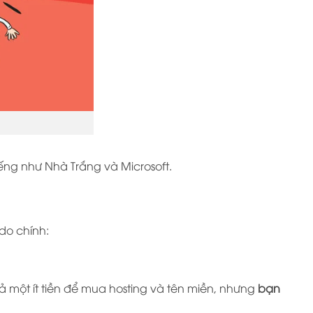
ếng như Nhà Trắng và Microsoft.
 do chính:
 một ít tiền để mua hosting và tên miền, nhưng
bạn