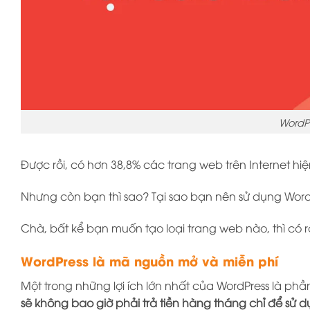
WordPr
Được rồi, có hơn 38,8% các trang web trên Internet h
Nhưng còn bạn thì sao? Tại sao bạn nên sử dụng Word
Chà, bất kể bạn muốn tạo loại trang web nào, thì có rấ
WordPress là mã nguồn mở và miễn phí
Một trong những lợi ích lớn nhất của WordPress là p
sẽ không bao giờ phải trả tiền hàng tháng chỉ để sử d