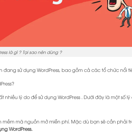
ess là gì ? Tại sao nên dùng ?
iện đang sử dụng WordPress, bao gồm cả các tổ chức nổi ti
Press?
t nhiều lý do để sử dụng WordPress . Dưới đây là một số lý
hần mềm mã nguồn mở miễn phí. Mặc dù bạn sẽ cần phải trả
ụng WordPress.