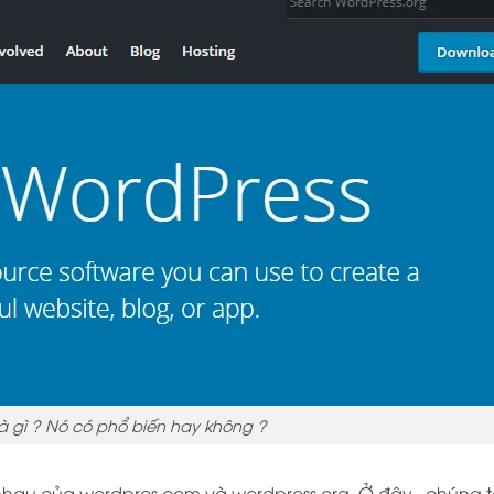
là gì ? Nó có phổ biến hay không ?
ác nhau của wordpres.com và wordpress.org. Ở đây , chúng