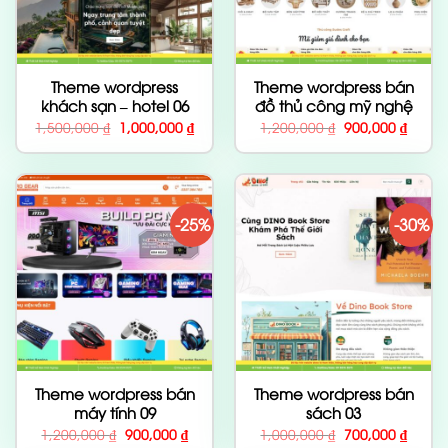
Theme wordpress
Theme wordpress bán
khách sạn – hotel 06
đồ thủ công mỹ nghệ
Giá
Giá
Giá
Giá
1,500,000
₫
1,000,000
₫
1,200,000
₫
900,000
₫
gốc
hiện
gốc
hiện
là:
tại
là:
tại
1,500,000 ₫.
là:
1,200,000 ₫.
là:
1,000,000 ₫.
900,00
-25%
-30%
Theme wordpress bán
Theme wordpress bán
máy tính 09
sách 03
Giá
Giá
Giá
Giá
1,200,000
₫
900,000
₫
1,000,000
₫
700,000
₫
gốc
hiện
gốc
hiện