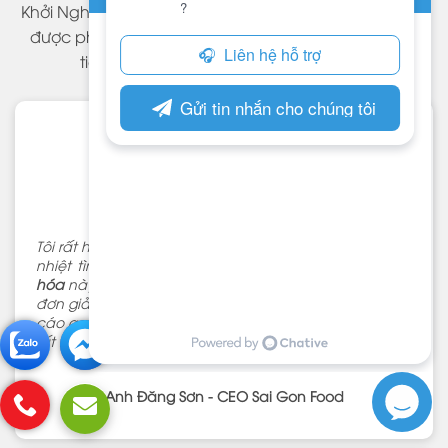
Khởi Nghiệp làm ra mang lại hiệu quả & khách hàng
được phục vụ tận tình, cảm thấy hài lòng – là mục
tiêu mà Web Khởi Nghiệp hướng đến.
Tôi rất hài lòng với dịch vụ ở Web Khởi Nghiệp. Nhanh-
nhiệt tình-chi phí tốt. Nhờ
mua theme wordpress việt
hóa
này mà công việc thiết kế website của tôi trở nên
đơn giản hơn. Sau khi có website thì việc chạy quảng
cáo google, facebookcủa công ty linh hoạt hơn trước
rất nhiều.
Anh Đăng Sơn - CEO Sai Gon Food