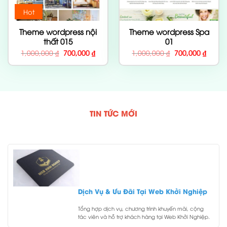
Hot
Theme wordpress nội
Theme wordpress Spa
thất 015
01
Giá
Giá
Giá
Giá
1,000,000
₫
700,000
₫
1,000,000
₫
700,000
₫
gốc
hiện
gốc
hiện
là:
tại
là:
tại
1,000,000 ₫.
là:
1,000,000 ₫.
là:
700,000 ₫.
700,00
TIN TỨC MỚI
Dịch Vụ & Ưu Đãi Tại Web Khởi Nghiệp
Tổng hợp dịch vụ, chương trình khuyến mãi, cộng
tác viên và hỗ trợ khách hàng tại Web Khởi Nghiệp.