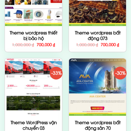
Theme wordpress thiết
Theme wordpress bất
bị bảo hộ
động 073
Giá
Giá
Giá
Giá
1,000,000
₫
700,000
₫
1,000,000
₫
700,000
₫
gốc
hiện
gốc
hiện
là:
tại
là:
tại
1,000,000 ₫.
là:
1,000,000 ₫.
là:
700,000 ₫.
700,00
-33%
-30%
Theme WordPress vận
Theme wordpress bất
chuyển 03
động sản 70