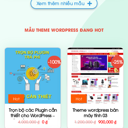
Xem thêm nhiều mẫu
MẪU THEME WORDPRESS ĐANG HOT
-100%
-25%
Hot
Hot
Trọn bộ các Plugin cần
Theme wordpress bán
thiết cho WordPress –
máy tính 03
Bản trả phí siêu khủng
Giá
Giá
Giá
Giá
4,000,000
₫
0
₫
1,200,000
₫
900,000
₫
gốc
hiện
gốc
hiện