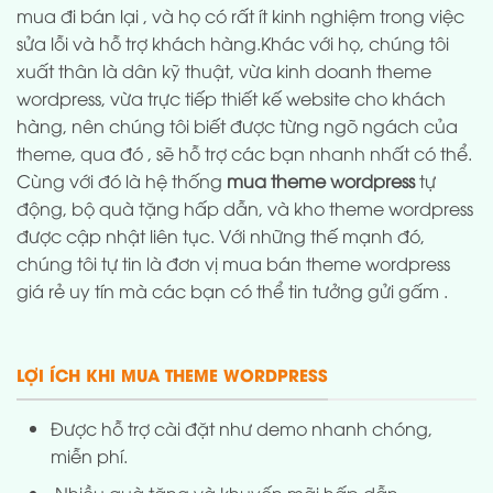
mua đi bán lại , và họ có rất ít kinh nghiệm trong việc
sửa lỗi và hỗ trợ khách hàng.Khác với họ, chúng tôi
xuất thân là dân kỹ thuật, vừa kinh doanh theme
wordpress, vừa trực tiếp thiết kế website cho khách
hàng, nên chúng tôi biết được từng ngõ ngách của
theme, qua đó , sẽ hỗ trợ các bạn nhanh nhất có thể.
Cùng với đó là hệ thống
mua theme wordpress
tự
động, bộ quà tặng hấp dẫn, và kho theme wordpress
được cập nhật liên tục. Với những thế mạnh đó,
chúng tôi tự tin là đơn vị mua bán theme wordpress
giá rẻ uy tín mà các bạn có thể tin tưởng gửi gấm .
LỢI ÍCH KHI MUA THEME WORDPRESS
Được hỗ trợ cài đặt như demo nhanh chóng,
miễn phí.