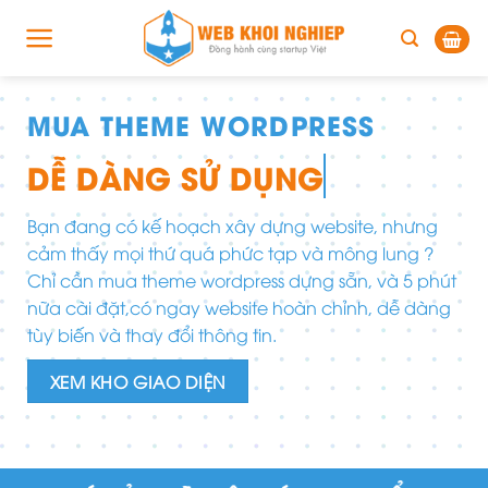
Skip
to
content
MUA THEME WORDPRESS
K
G
DỄ DÀNG SỬ DỤNG
Chú
Bạn đang có kế hoạch xây dựng website, nhưng
lượ
cảm thấy mọi thứ quá phức tạp và mông lung ?
g
với
Chỉ cần mua theme wordpress dựng sẵn, và 5 phút
ần
nữa cài đặt,có ngay website hoàn chỉnh, dễ dàng
iện
tùy biến và thay đổi thông tin.
XEM KHO GIAO DIỆN