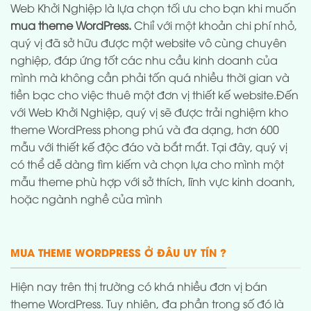
Web Khởi Nghiệp là lựa chọn tối ưu cho bạn khi muốn
mua theme WordPress.
Chiỉ với một khoản chi phí nhỏ,
quý vị đã sở hữu được một website vô cùng chuyên
nghiệp, đáp ứng tốt các nhu cầu kinh doanh của
mình mà không cần phải tốn quá nhiều thời gian và
tiền bạc cho việc thuê một đơn vị thiết kế website.Đến
với Web Khởi Nghiệp, quý vị sẽ được trải nghiệm kho
theme WordPress phong phú và đa dạng, hơn 600
mẫu với thiết kế độc đáo và bắt mắt. Tại đây, quý vị
có thể dễ dàng tìm kiếm và chọn lựa cho mình một
mẫu theme phù hợp với sở thích, lĩnh vực kinh doanh,
hoặc ngành nghề của mình
MUA THEME WORDPRESS Ở ĐÂU UY TÍN ?
Hiện nay trên thị trường có khá nhiều đơn vị bán
theme WordPress. Tuy nhiên, đa phần trong số đó là