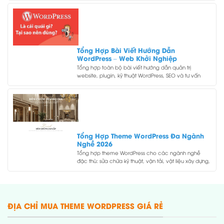
Tổng Hợp Bài Viết Hướng Dẫn
WordPress – Web Khởi Nghiệp
Tổng hợp toàn bộ bài viết hướng dẫn quản trị
website, plugin, kỹ thuật WordPress, SEO và tư vấn
thiết kế website theo ngành từ Web Khởi Nghiệp.
Tổng Hợp Theme WordPress Đa Ngành
Nghề 2026
Tổng hợp theme WordPress cho các ngành nghề
đặc thù: sửa chữa kỹ thuật, vận tải, vật liệu xây dựng,
phong thủy, y tế, sự kiện, công nghệ và nhiều ngách
khác.
ĐỊA CHỈ MUA THEME WORDPRESS GIÁ RẺ