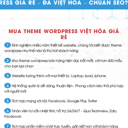
 RẺ – ĐÃ VIỆT HÓA – CHUẨN SEO? HÃY Đ
MUA THEME WORDPRESS VIỆT HÓA GIÁ
RẺ
1
Kinh nghiệm nhiều năm thiết kế website, chúng tôi biết được theme
wordpress như thế nào là thu hút khách hàng
2
Kho theme wordpress bán hàng hiện đại, bắt mắt, với hơn 400 mẫu
cho bạn lựa chọn
3
Website tương thích với mọi thiết bị : Laptop, Ipad, Iphone
4
Hệ thống quản lý dễ dàng, thuận tiện . Phong cách kéo thả phù hợp
với người mới
5
Tích hợp mạng xã hội: Facebook, Google Plus, Twiter
6
Nhân viên tư vấn nhiệt tình, hỗ trợ 24/24/7 – Qua Teamview, Zalo,
Facebook
7
Tích hợp phần mềm chát trực tuyến, gắn kết hơn với khách hàng