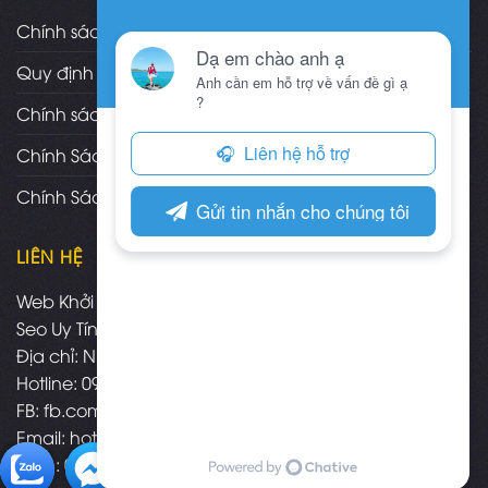
Chính sách và quy định chung
Quy định và hình thức thanh toán
Chính sách vận chuyển/giao nhận/cài đặt
Chính Sách Bảo Hành, Bảo Trì Theme
Chính Sách Đổi Trả, Hoàn Tiền Sản Phẩm
LIÊN HỆ
Web Khởi Nghiệp - Mua bán theme wordpress chuẩn
Seo Uy Tín
Địa chỉ: Nha Trang - Khánh Hòa
Hotline: 09.3574.3575
FB:
fb.com/webkhoinghiepnhatrang
Email:
hotro@webkhoinghiep.net
Zalo : 09.3574.3575