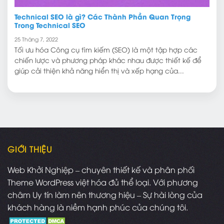
Technical SEO là gì? Các Thành Phần Quan Trọng
Trong Technical SEO
25 Tháng 7, 2022
Tối ưu hóa Công cụ tìm kiếm (SEO) là một tập hợp các
chiến lược và phương pháp khác nhau được thiết kế để
giúp cải thiện khả năng hiển thị và xếp hạng của...
GIỚI THIỆU
Web Khởi Nghiệp – chuyên thiết kế và phân phối
Theme WordPress việt hóa đủ thể loại. Với phương
châm Uy tín làm nên thương hiệu – Sự hài lòng của
khách hàng là niềm hạnh phúc của chúng tôi.