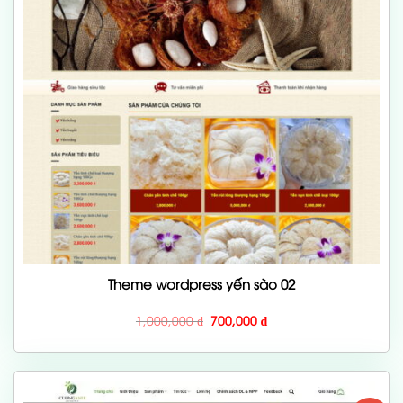
Theme wordpress yến sào 02
Giá
Giá
1,000,000
₫
700,000
₫
gốc
hiện
là:
tại
1,000,000 ₫.
là:
700,000 ₫.