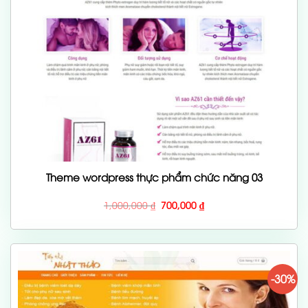
Theme wordpress thực phẩm chức năng 03
Giá
Giá
1,000,000
₫
700,000
₫
gốc
hiện
là:
tại
1,000,000 ₫.
là:
700,000 ₫.
-30%