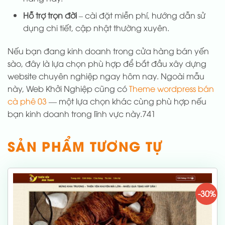
Hỗ trợ trọn đời
– cài đặt miễn phí, hướng dẫn sử
dụng chi tiết, cập nhật thường xuyên.
Nếu bạn đang kinh doanh trong cửa hàng bán yến
sào, đây là lựa chọn phù hợp để bắt đầu xây dựng
website chuyên nghiệp ngay hôm nay. Ngoài mẫu
này, Web Khởi Nghiệp cũng có
Theme wordpress bán
cà phê 03
— một lựa chọn khác cùng phù hợp nếu
bạn kinh doanh trong lĩnh vực này.741
SẢN PHẨM TƯƠNG TỰ
-30%