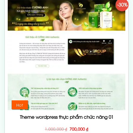
-30%
Hot
Theme wordpress thực phẩm chức năng 01
Giá
Giá
1,000,000
₫
700,000
₫
gốc
hiện