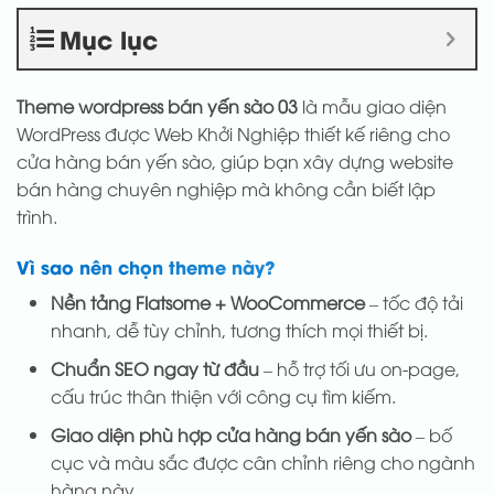
Mục lục
Theme wordpress bán yến sào 03
là mẫu giao diện
WordPress được Web Khởi Nghiệp thiết kế riêng cho
cửa hàng bán yến sào, giúp bạn xây dựng website
bán hàng chuyên nghiệp mà không cần biết lập
trình.
Vì sao nên chọn theme này?
Nền tảng Flatsome + WooCommerce
– tốc độ tải
nhanh, dễ tùy chỉnh, tương thích mọi thiết bị.
Chuẩn SEO ngay từ đầu
– hỗ trợ tối ưu on-page,
cấu trúc thân thiện với công cụ tìm kiếm.
Giao diện phù hợp cửa hàng bán yến sào
– bố
cục và màu sắc được cân chỉnh riêng cho ngành
hàng này.