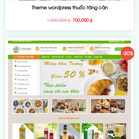
Theme wordpress thuốc tăng cân
Giá
Giá
1,000,000
₫
700,000
₫
gốc
hiện
là:
tại
1,000,000 ₫.
là:
700,000 ₫.
-30%