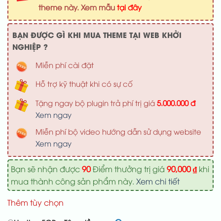
1,200,000 ₫.
là:
theme này. Xem mẫu
tại đây
900,000 ₫
BẠN ĐƯỢC GÌ KHI MUA THEME TẠI WEB KHỞI
NGHIỆP ?
Miễn phí cài đặt
Hỗ trợ kỹ thuật khi có sự cố
Tặng ngay bộ plugin trả phí trị giá
5.000.000 đ
Xem ngay
Miễn phí bộ video hướng dẫn sử dụng website
Xem ngay
Bạn sẽ nhận được
90
Điểm thưởng trị giá
90,000
₫
khi
mua thành công sản phẩm này.
Xem chi tiết
Thêm tùy chọn