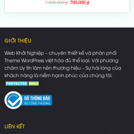
Giá
Giá
1,000,000
₫
700,000
₫
gốc
hiện
là:
tại
1,000,000 ₫.
là:
700,000 ₫.
GIỚI THIỆU
Web Khởi Nghiệp – chuyên thiết kế và phân phối
Theme WordPress việt hóa đủ thể loại. Với phương
châm Uy tín làm nên thương hiệu – Sự hài lòng của
khách hàng là niềm hạnh phúc của chúng tôi.
LIÊN KẾT