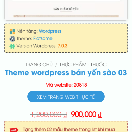
Nền tảng:
Wordpress
Theme:
Flatsome
Version Wordpress:
7.0.3
TRANG CHỦ
/
THỰC PHẨM - THUỐC
Theme wordpress bán yến sào 03
Mã website: 20813
XEM TRANG WEB THỰC TẾ
Giá
Giá
1,200,000
₫
900,000
₫
gốc
hiện
là:
tại
Tặng thêm 02 mẫu theme trong list khi mua