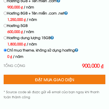
Hosting 5GB + Tên miền .com
900,000
₫
/ năm
Hosting 8GB + Tên miền .com .net
1,250,000
₫
/ năm
Hosting 5GB
600,000
₫
/ năm
Hosting dung lượng 15GB
1,800,000
₫
/ năm
Chỉ mua theme, không sử dụng hosting
0
₫
/ năm
900,000
₫
TỔNG CỘNG
ĐẶT MUA GIAO DIỆN
* Source code sẽ được gửi về email của bạn ngay khi thanh
toán thành công