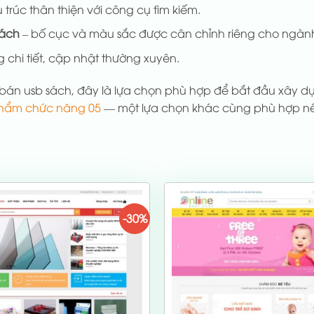
 trúc thân thiện với công cụ tìm kiếm.
sách
– bố cục và màu sắc được cân chỉnh riêng cho ngàn
 chi tiết, cập nhật thường xuyên.
bán usb sách, đây là lựa chọn phù hợp để bắt đầu xây 
phẩm chức năng 05
— một lựa chọn khác cùng phù hợp nếu
-30%