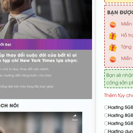
BẠN ĐƯỢC
Miễn 
Hỗ tr
Tặng 
Miễn 
Bạn sẽ nhậ
công sản 
Thêm tùy ch
Hosting 5GB
Hosting 8GB
Hosting 5G
Hosting du