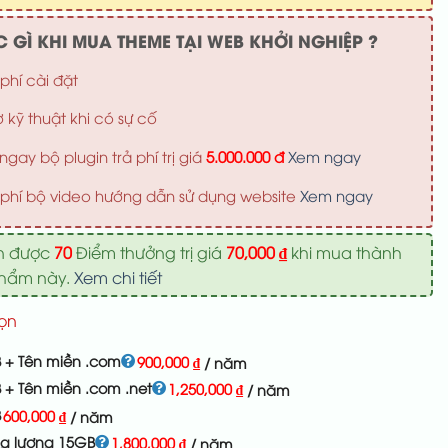
700,000 ₫.
 GÌ KHI MUA THEME TẠI WEB KHỞI NGHIỆP ?
phí cài đặt
ợ kỹ thuật khi có sự cố
ngay bộ plugin trả phí trị giá
5.000.000 đ
Xem ngay
phí bộ video hướng dẫn sử dụng website
Xem ngay
n được
70
Điểm thưởng trị giá
70,000
₫
khi mua thành
phẩm này.
Xem chi tiết
ọn
 + Tên miền .com
900,000
₫
/ năm
 + Tên miền .com .net
1,250,000
₫
/ năm
B
600,000
₫
/ năm
ng lượng 15GB
1,800,000
₫
/ năm