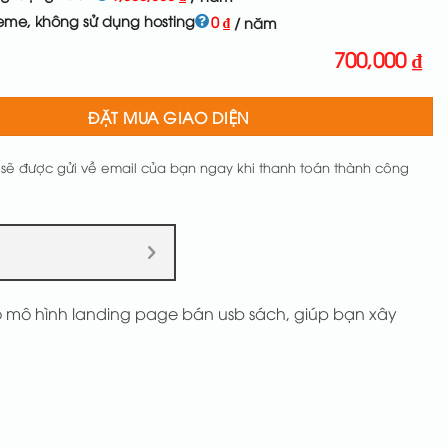
eme, không sử dụng hosting
0
₫
/ năm
700,000
₫
ĐẶT MUA GIAO DIỆN
 sẽ được gửi về email của bạn ngay khi thanh toán thành công
o mô hình landing page bán usb sách, giúp bạn xây