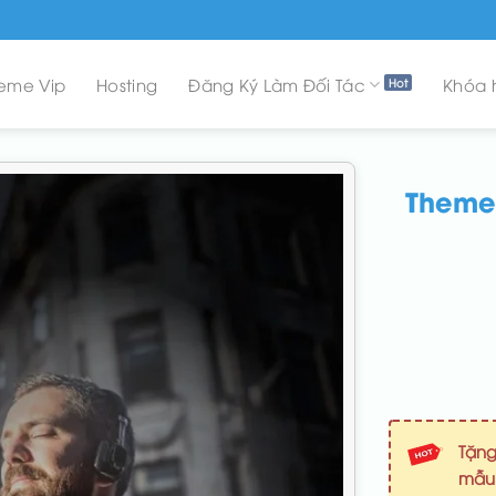
eme Vip
Hosting
Đăng Ký Làm Đối Tác
Khóa 
Theme
Tặng
mẫ