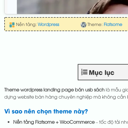
Nền tảng:
Wordpress
Theme:
Flatsome
Mục lục
Theme wordpress landing page bán usb sách
là mẫu gia
dựng website bán hàng chuyên nghiệp mà không cần biế
Vì sao nên chọn theme này?
Nền tảng Flatsome + WooCommerce
– tốc độ tải nh