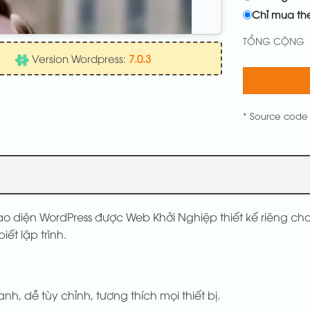
Chỉ mua th
TỔNG CỘNG
Version Wordpress:
7.0.3
* Source code
o diện WordPress được Web Khởi Nghiệp thiết kế riêng ch
t lập trình.
anh, dễ tùy chỉnh, tương thích mọi thiết bị.