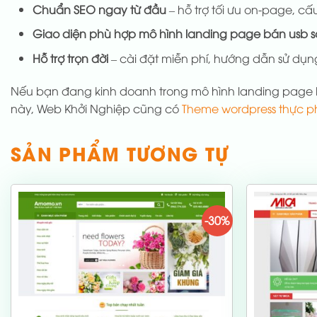
Chuẩn SEO ngay từ đầu
– hỗ trợ tối ưu on-page, cấu
Giao diện phù hợp mô hình landing page bán usb 
Hỗ trợ trọn đời
– cài đặt miễn phí, hướng dẫn sử dụng
Nếu bạn đang kinh doanh trong mô hình landing page 
này, Web Khởi Nghiệp cũng có
Theme wordpress thực 
SẢN PHẨM TƯƠNG TỰ
-30%