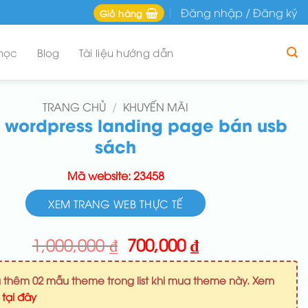
Đăng nhập / Đăng ký
Giỏ hàng
học
Blog
Tài liệu hướng dẫn
TRANG CHỦ
/
KHUYẾN MÃI
 wordpress landing page bán usb
sách
Mã website: 23458
XEM TRANG WEB THỰC TẾ
Giá
Giá
1,000,000
₫
700,000
₫
gốc
hiện
là:
tại
 thêm 02 mẫu theme trong list khi mua theme này. Xem
1,000,000 ₫.
là:
u
tại đây