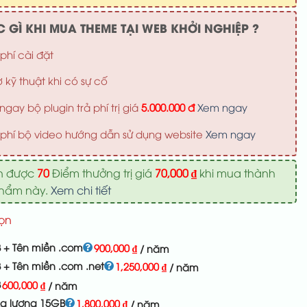
700,000 ₫.
 GÌ KHI MUA THEME TẠI WEB KHỞI NGHIỆP ?
phí cài đặt
ợ kỹ thuật khi có sự cố
ngay bộ plugin trả phí trị giá
5.000.000 đ
Xem ngay
phí bộ video hướng dẫn sử dụng website
Xem ngay
n được
70
Điểm thưởng trị giá
70,000
₫
khi mua thành
phẩm này.
Xem chi tiết
ọn
 + Tên miền .com
900,000
₫
/ năm
 + Tên miền .com .net
1,250,000
₫
/ năm
B
600,000
₫
/ năm
ng lượng 15GB
1,800,000
₫
/ năm