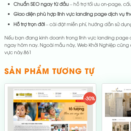
Chuẩn SEO ngay từ đầu
– hỗ trợ tối ưu on-page, cấu
Giao diện phù hợp lĩnh vực landing page dịch vụ t
Hỗ trợ trọn đời
– cài đặt miễn phí, hướng dẫn sử dụng
Nếu bạn đang kinh doanh trong lĩnh vực landing page 
ngay hôm nay. Ngoài mẫu này, Web Khởi Nghiệp cũng
vực này.861
SẢN PHẨM TƯƠNG TỰ
-30%