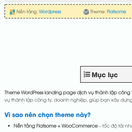
Nền tảng:
Wordpress
Theme:
Flatsome
Mục lục
Theme WordPress landing page dịch vụ thành lập công 
vụ thành lập công ty, doanh nghiệp, giúp bạn xây dựng
Vì sao nên chọn theme này?
Nền tảng Flatsome + WooCommerce
– tốc độ tải nh