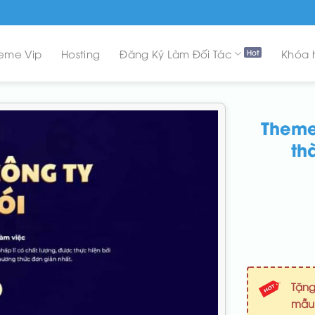
eme Vip
Hosting
Đăng Ký Làm Đối Tác
Khóa 
Theme
th
Tặng
mẫ