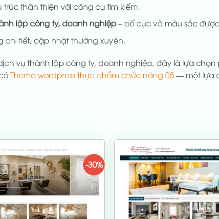
 trúc thân thiện với công cụ tìm kiếm.
hành lập công ty, doanh nghiệp
– bố cục và màu sắc được
 chi tiết, cập nhật thường xuyên.
dịch vụ thành lập công ty, doanh nghiệp, đây là lựa chọ
 có
Theme wordpress thực phẩm chức năng 05
— một lựa 
-30%