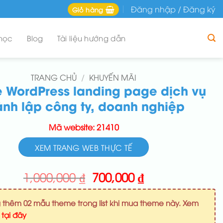
Đăng nhập / Đăng ký
Giỏ hàng
học
Blog
Tài liệu hướng dẫn
TRANG CHỦ
/
KHUYẾN MÃI
 WordPress landing page dịch vụ
ành lập công ty, doanh nghiệp
Mã website: 21410
XEM TRANG WEB THỰC TẾ
Giá
Giá
1,000,000
₫
700,000
₫
gốc
hiện
là:
tại
 thêm 02 mẫu theme trong list khi mua theme này. Xem
1,000,000 ₫.
là:
u
tại đây