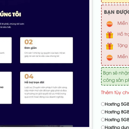
BẠN ĐƯỢC
Miễn 
Hỗ tr
Tặng 
Miễn 
Bạn sẽ nhậ
công sản 
Thêm tùy ch
Hosting 5GB
Hosting 8GB
Hosting 5G
Hosting du