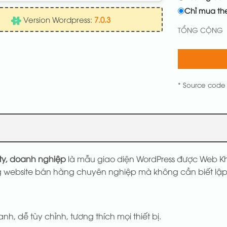
Chỉ mua th
Version Wordpress:
7.0.3
TỔNG CỘNG
* Source code
ty, doanh nghiệp
là mẫu giao diện WordPress được Web Khở
 website bán hàng chuyên nghiệp mà không cần biết lập 
anh, dễ tùy chỉnh, tương thích mọi thiết bị.